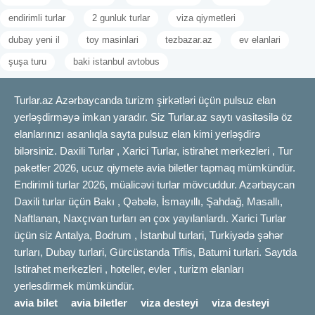
endirimli turlar
2 gunluk turlar
viza qiymetleri
dubay yeni il
toy masinlari
tezbazar.az
ev elanlari
şuşa turu
baki istanbul avtobus
Turlar.az Azərbaycanda turizm şirkətləri üçün pulsuz elan
yerləşdirməyə imkan yaradır. Siz Turlar.az saytı vasitəsilə öz
elanlarınızı asanlıqla sayta pulsuz elan kimi yerləşdirə
bilərsiniz. Daxili Turlar , Xarici Turlar, istirahet merkezleri , Tur
paketler 2026, ucuz qiymete avia biletler tapmaq mümkündür.
Endirimli turlar 2026, müalicəvi turlar mövcuddur. Azərbaycan
Daxili turlar üçün Bakı , Qəbələ, İsmayıllı, Şahdağ, Masallı,
Naftlanan, Naxçıvan turları ən çox yayılanlardı. Xarici Turlar
üçün siz Antalya, Bodrum , İstanbul turlari, Turkiyədə şəhər
turları, Dubay turlari, Gürcüstanda Tiflis, Batumi turlari. Saytda
Istirahet merkezleri , hoteller, evler , turizm elanları
yerlesdirmek mümkündür.
avia bilet
avia biletler
viza desteyi
viza desteyi