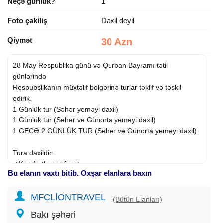
Neçə günlük?
1
Foto çəkiliş
Daxil deyil
Qiymət
30 Azn
28 May Respublika günü və Qurban Bayramı tətil
günlərində
Respubslikanın müxtəlif bolgərinə
turlar
təklif və təskil
edirik.
1 Günlük tur (Səhər yeməyi daxil)
1 Günlük tur (Səhər və Günorta yeməyi daxil)
1 GECƏ 2 GÜNLÜK TUR (Səhər və Günorta yeməyi daxil)
Tura daxildir:
✓Komfortlu nəqliyyat
Bu elanın vaxtı bitib. Oxşar elanlara baxın
✓Oteldə gecələmə 4*, 5*
✓Səhər yeməyi
MFCLİONTRAVEL
✓Nahar yeməyi
(Bütün Elanları)
✓Çay süfrəsi
Bakı şəhəri
✓Ekskursiya məkanlarına çatdırılma