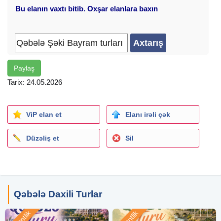
Bu elanın vaxtı bitib. Oxşar elanlara baxın
Bizimlə tam güvəndə olacaqsınız və əla səyahət
edəcəksiniz.
Bizimlə səyahətiniz daha da maraqlı olacaq!
Paylaş
Bizə zəng edin və yazın:
Tarix: 24.05.2026
Ofis ünvanı:
Bakı
şəhəri, İ.Həsənoğlu 22 (Heydər Əliyev
Mərkəzinin arxası)
ViP elan et
Elanı irəli çək
Düzəliş et
Sil
Qəbələ Daxili Turlar
Agentlik
Agentlik