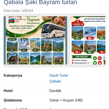
Qəbələ Şəki Bayram turları
Elan kodu: 108254
Kateqoriya
Daxili Turlar
Qəbələ
Hotel
Daxildir
Qidalanma
Səhər + Axşam (HB)