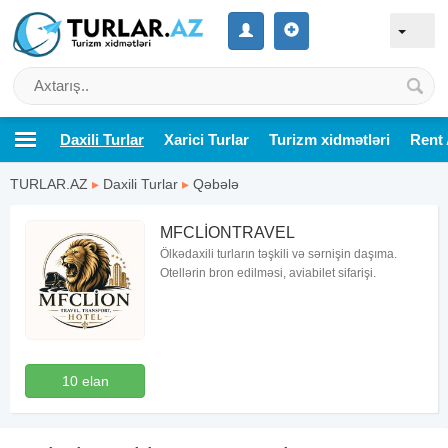
Daxili Turlar
Xarici Turlar
Turizm xidmətləri
Rent 
TURLAR.AZ
▸
Daxili Turlar
▸
Qəbələ
MFCLİONTRAVEL
Ölkədaxili turların təşkili və sərnişin daşıma.
Otellərin bron edilməsi, aviabilet sifarişi.
10 elan