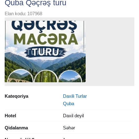
Quba Qəçrəş turu
Elan kodu: 107968
Kateqoriya
Daxili Turlar
Quba
Hotel
Daxil deyil
Qidalanma
Səhər