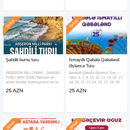
Şirkət
Şirkət
Şahdili burnu turu
İsmayıllı Qəbələ Qəbələnd
Əyləncə Turu
ABŞERON MİLLİ PARKI - ŞAHDİLİ
İsmayıllı Qəbələ Əyləncə Turu —
TURU (MAY ÖZƏL) Baharın ən
Tarix: 6, 7, 9, 10, 11, 13, 14, 16, 17,
gözəl ayında, Azərbaycanın ən uç
18, 20, 21, 23, 24, 25, 27, 28, 30
nöqtəsinə — Şahdilinə gedirik!
İyun İyul və Avqust ayı həftə içi və
25 AZN
25 AZN
Xəritəmizin *"Qartal dimdiyi"* də
həftəsonu tarixlərdə — Qiymət:
möhtəşəm fotolar çəkdirmək və
Ekonom paket: 25₼ Standart
dəniz havası almaq üçün
paket:
Şirkət
Şirkət