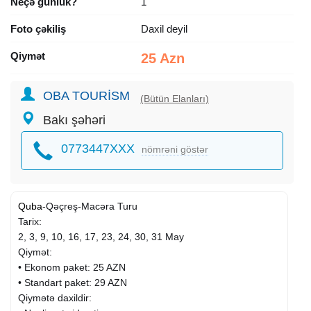
Neçə günlük?
1
Foto çəkiliş
Daxil deyil
Qiymət
25 Azn
OBA TOURİSM
(Bütün Elanları)
Bakı şəhəri
0773447XXX
nömrəni göstər
Quba
-Qəçreş-Macəra Turu
Tarix:
2, 3, 9, 10, 16, 17, 23, 24, 30, 31 May
Qiymət:
• Ekonom paket: 25 AZN
• Standart paket: 29 AZN
Qiymətə daxildir: