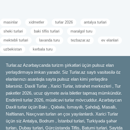
masinlar
xidmetler
turlar 2026
antalya turlari
sheki turlari
baki tiflis turlari
maralgol turu
mektebli turlari
lavanda turu
tezbazar.az
ev elanlari
uzbekistan
kerbala turu
Turlar.az Azərbaycanda turizm şirkətləri üçün pulsuz elan
yerləşdirməyə imkan yaradır. Siz Turlar.az saytı vasitəsilə öz
elanlarınızı asanlıqla sayta pulsuz elan kimi yerləşdirə
bilərsiniz. Daxili Turlar , Xarici Turlar, istirahet merkezleri , Tur
paketler 2026, ucuz qiymete avia biletler tapmaq mümkündür.
Endirimli turlar 2026, müalicəvi turlar mövcuddur. Azərbaycan
Daxili turlar üçün Bakı , Qəbələ, İsmayıllı, Şahdağ, Masallı,
Naftlanan, Naxçıvan turları ən çox yayılanlardı. Xarici Turlar
üçün siz Antalya, Bodrum , İstanbul turlari, Turkiyədə şəhər
turları, Dubay turlari, Gürcüstanda Tiflis, Batumi turlari. Saytda