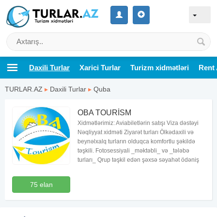
Daxili Turlar
Xarici Turlar
Turizm xidmətləri
Rent 
TURLAR.AZ
▸
Daxili Turlar
▸
Quba
OBA TOURİSM
Xidmətlərimiz: Aviabiletlərin satışı Viza dəstəyi
Nəqliyyat xidməti Ziyarət turları Ölkədaxili və
beynəlxalq turların olduqca komfortlu şəkildə
təşkili. Fotosessiyali _məktəbli_ və _tələbə
turları_ Qrup təşkil edən şəxsə səyahət ödəniş
75 elan