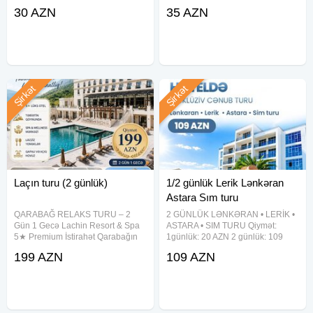
Şüvəlan da ( Konum Atılacaq )
bizimlə keçirdin. Tarix: 2 Avqust
30 AZN
35 AZN
Qiymət: 30 AZN Qiymətə Daxildir:
Her hefte sonu Hər həftə sonu.
1. Çadır 2. Mat 3. Əyləncəli
Qiymət 35Azn Proqrama daxildir.
Komfortlu Nəqliyyat
Şirkət
Şirkət
Laçın turu (2 günlük)
1/2 günlük Lerik Lənkəran
Astara Sım turu
QARABAĞ RELAKS TURU – 2
2 GÜNLÜK LƏNKƏRAN • LERİK •
Gün 1 Gecə Lachin Resort & Spa
ASTARA • SIM TURU Qiymət:
5★ Premium İstirahət Qarabağın
1günlük: 20 AZN 2 günlük: 109
möhtəşəm məkanlarını kəşf edin, 5
AZN Tarixlər: 15-16, 18-19, 22-23,
199 AZN
109 AZN
ulduzlu oteldə komfortlu istirahətin
25-26, 29-30 İyul TURDA
zövqünü yaşayın. . Qiymət: 199
DAXİLDİR VIP nəqliyyat xidməti 2
AZN Tur
dəfə səhər yeməyi Astalaniya