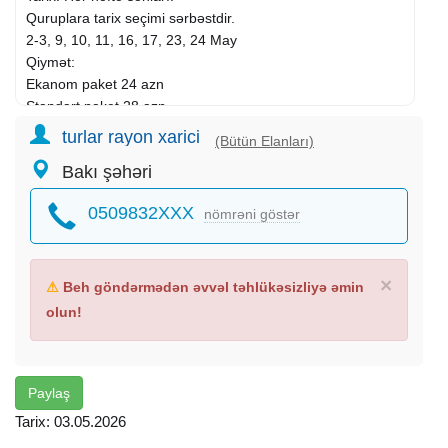
Quruplara tarix seçimi sərbəstdir.
2-3, 9, 10, 11, 16, 17, 23, 24 May
Qiymət:
Ekanom paket 24 azn
Standart paket 28 azn
turlar rayon xarici
(Bütün Elanları)
Qiymətə daxildir:
Bakı şəhəri
Nəqliyyat xidməti
Ekskursiyalar
0509832XXX
nömrəni göstər
Səhər yeməyi (Standart Paketdə)
Axşam qayıdışda Çay Süfrəsi
Tur rəhbəri
Yolboyu əyləncəli oyunlar və turun aktiv iştirakçısına
×
⚠
Beh göndərmədən əvvəl təhlükəsizliyə əmin
növbəti tura 25 % endirim
olun!
Ekskursiyalar:
• Qəçreş meşəsi
• Mountain breeze
Paylaş
• Qimilqazma yaylasi
Tarix: 03.05.2026
• Macara Lake Park (Çənlibel gölü) - giriş 1 azn