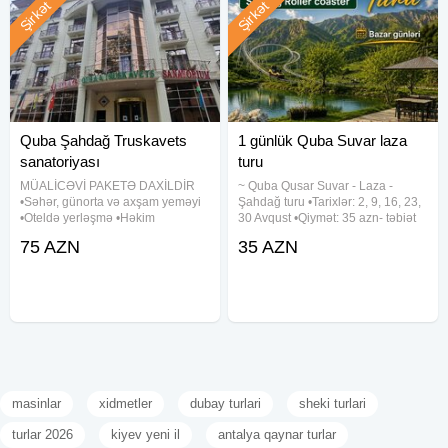
Şirkət
Şirkət
Quba Şahdağ Truskavets
1 günlük Quba Suvar laza
sanatoriyası
turu
MÜALİCƏVİ PAKETƏ DAXİLDİR
~ Quba Qusar Suvar - Laza -
•Səhər, günorta və axşam yeməyi
Şahdağ turu •Tarixlər: 2, 9, 16, 23,
•Oteldə yerləşmə •Həkim
30 Avqust •Qiymət: 35 azn- təbiət
konsultasiyaları və ilkin
terapiyası! ✓Qiymətə daxildir: -
75 AZN
35 AZN
müayinələr •Gündəlik 5 müalicəvi
Komfortlu nəqliyyat - Pozitiv və
prosedur •8 ədəd qan analizi •EKQ
enerjili tur rəhbəri - Səhər yemeyi -
müayinəsi •Təbii mineral
Dağa
masinlar
xidmetler
dubay turlari
sheki turlari
turlar 2026
kiyev yeni il
antalya qaynar turlar