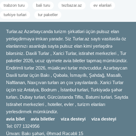
trabzon turu
bali turu
tezbazar.az
ev elanlari
turkiye turlari
tur paketler
Turlar.az Azərbaycanda turizm şirkətləri üçün pulsuz elan
yerləşdirməyə imkan yaradır. Siz Turlar.az saytı vasitəsilə öz
elanlarınızı asanlıqla sayta pulsuz elan kimi yerləşdirə
bilərsiniz. Daxili Turlar , Xarici Turlar, istirahet merkezleri , Tur
paketler 2026, ucuz qiymete avia biletler tapmaq mümkündür.
Endirimli turlar 2026, müalicəvi turlar mövcuddur. Azərbaycan
Daxili turlar üçün Bakı , Qəbələ, İsmayıllı, Şahdağ, Masallı,
Naftlanan, Naxçıvan turları ən çox yayılanlardı. Xarici Turlar
üçün siz Antalya, Bodrum , İstanbul turlari, Turkiyədə şəhər
turları, Dubay turlari, Gürcüstanda Tiflis, Batumi turlari. Saytda
Istirahet merkezleri , hoteller, evler , turizm elanları
yerlesdirmek mümkündür.
avia bilet
avia biletler
viza desteyi
viza desteyi
Tel: 077 1324956
Ünvan: Bakı şəhəri, Əhməd Rəcəbli 15