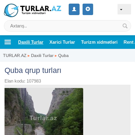
Daxili Turlar
Xarici Turlar
Turizm xidmətləri
Rent 
TURLAR.AZ
▸
Daxili Turlar
▸
Quba
Quba qrup turları
Elan kodu: 107983