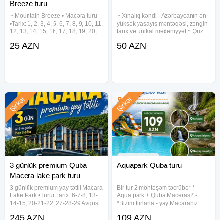
Breeze turu
~ Mountain Breeze • Macəra turu
~ Xınalıq kəndi - Azərbaycanın ən
•Tarix: 1, 2, 3, 4, 5, 6, 7, 8, 9, 10, 11,
yüksək yaşayış məntəqəsi, zəngin
12, 13, 14, 15, 16, 17, 18, 19, 20,
tarix və unikal mədəniyyət ~ Qriz
21, 22, 23, 24, 25, 26, 27, 28, 29,
Kanyonu - Çay boyunca ecazkar
25 AZN
50 AZN
30, 31 Avqust •Qiymət: •Ekonom
təbiət yürüşü ~ Qəçrəş meşəliyi
paket: 25 azn •Standart paket: 29
•Tarix: 2, 9, 16, 23, 30 Avqust
•Qiymət: - Səhər
Şirkət
Şirkət
3 günlük premium Quba
Aquapark Quba turu
Macera lake park turu
3 günlük premium yay tətili Macara
Bir tur 2 möhtəşəm təcrübə* *
Lake Park •Turun tarix: 6-7-8, 13-
Aqua park + Quba Macərası* -
14-15, 20-21-22, 27-28-29 Avqust
*Bizim turlarla - yay Macaranız
✓Tur qiymətləri: - Townhouse
başlasın!* Səni həm Bagcalının
245 AZN
109 AZN
(sadə) - 245₼ - Townhouse
sərin hovuzu Aqua Parkı həm də