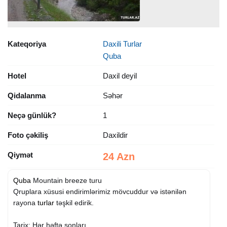
Kateqoriya
Daxili Turlar
Quba
Hotel
Daxil deyil
Qidalanma
Səhər
Neçə günlük?
1
Foto çəkiliş
Daxildir
Qiymət
24 Azn
Quba
Mountain breeze turu
Qruplara xüsusi endirimlərimiz mövcuddur və istənilən
rayona
turlar
təşkil edirik.
Tarix: Hər həftə sonları.