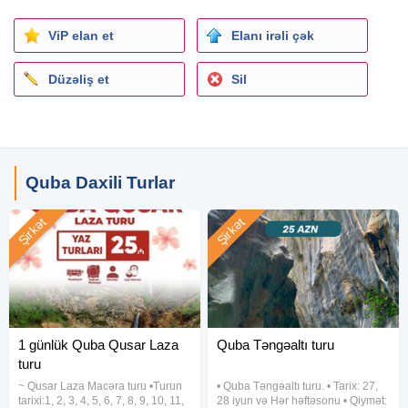
Qeyd:
ViP elan et
Elanı irəli çək
• Nahar yeməyi qiymətə daxil deyil.
• 0-5 yaş uşaqlar ödənişsiz (avtobusda yer verilməzsə) 5
Düzəliş et
Sil
yaşdan yuxarı tam ödəniş.
• Tur zamanı spirtli içkilər qəti qadağandır.
• Muzeylər giriş biletləri qiymətə daxil deyil!
• Turun müddətinə 1 gün qalmış rezervasiya ləğv olunmur,
dəyişdirilmir, ödəniş geri qaytarılmır
Quba Daxili Turlar
Toplanış: 06:30 - 07:00 Gənclik m/s Caspian Shoppingin
Şirkət
Şirkət
dayancağında
• Çıxış: 07:00-07:15
• Bakıya qayıdış: 22:00-22:30
Ətraflı məlumat və qeydiyyatdan keçmək üçün:
Tel:
1 günlük Quba Qusar Laza
Quba Təngəaltı turu
turu
~ Qusar Laza Macəra turu •Turun
• Quba Təngəaltı turu. • Tarix: 27,
tarixi:1, 2, 3, 4, 5, 6, 7, 8, 9, 10, 11,
28 iyun və Hər həftəsonu • Qiymət: