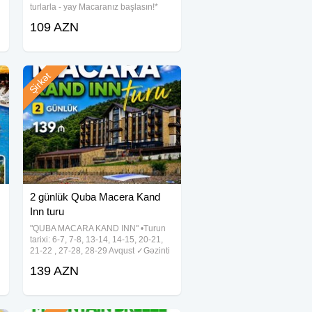
turlarla - yay Macaranız başlasın!*
Səni həm Bagcalının sərin hovuzu
109 AZN
Aqua Parkı həm də Qubanın füsunkar
dağ mənzərələri gözləyir! - Qiymət : 1
Şirkət
2 günlük Quba Macera Kand
Inn turu
"QUBA MACARA KAND INN" •Turun
tarixi: 6-7, 7-8, 13-14, 14-15, 20-21,
21-22 , 27-28, 28-29 Avqust ✓Gəzinti
yerləri: - Macara Lake Park - Kand Inn
139 AZN
- Təngəaltı Kanyonu ✓Tur qiymətləri
(1 nəfər