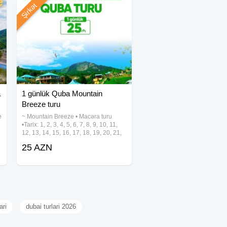
Şirkət
a
1 günlük Quba Mountain
Breeze turu
e
~ Mountain Breeze • Macəra turu
•Tarix: 1, 2, 3, 4, 5, 6, 7, 8, 9, 10, 11,
12, 13, 14, 15, 16, 17, 18, 19, 20, 21,
22, 23, 24, 25, 26, 27, 28, 29, 30, 31
25 AZN
Avqust •Qiymət: •Ekonom paket: 25
azn •Standart paket: 29
ari
dubai turlari 2026