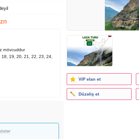
deyil
Azn
miz mövcuddur
, 18, 19, 20, 21, 22, 23, 24,
ViP elan et
Düzəliş et
östər