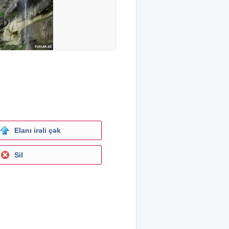
Elanı irəli çək
Sil