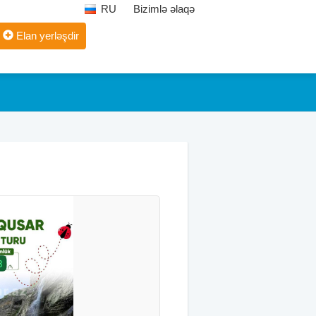
RU
Bizimlə əlaqə
Elan yerləşdir