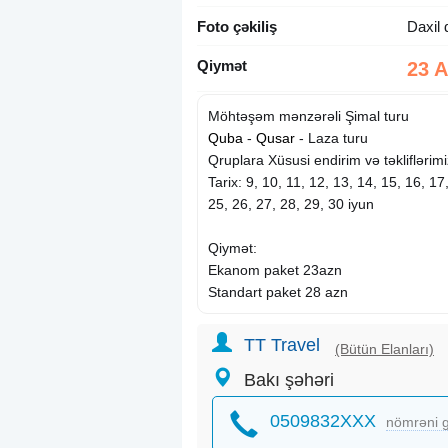
Foto çəkiliş
Daxil 
Qiymət
23 
Möhtəşəm mənzərəli Şimal turu
Quba
-
Qusar
- Laza turu
Qruplara Xüsusi endirim və təklifləri
Tarix: 9, 10, 11, 12, 13, 14, 15, 16, 17
25, 26, 27, 28, 29, 30 iyun
Qiymət:
Ekanom paket 23azn
Standart paket 28 azn
Qiymətə daxildir:
TT Travel
(Bütün Elanları)
Nəqliyyat xidməti
Bakı şəhəri
Ekskursiyalar
Səhər yeməyi (Standart Paketdə)
0509832XXX
nömrəni g
Axşam qayıdışda Çay Süfrəsi
Tur rəhbəri