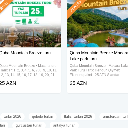
Agentlik
irkət
Quba Mountain Breeze turu
Quba Mountain Breeze Macar
Lake park turu
Quba Mountain Breeze • Macəra turu
Quba Mountain Breeze - Macara Lak
•Tarixlər: 1, 2, 3, 4, 5, 6, 7, 8, 9, 10, 11,
Park Turu Tarix: Hər gün Qiymət:
12, 13, 14, 15, 16, 17, 18, 19, 20, 21,
Ekonom paket - 25 AZN Standart
22, 23, 24, 25, 26, 27, 28, 29, 30, 31
paket - 29 AZN Qiymətə daxildir: •
25 AZN
25 AZN
Avqust •Qiymət: • Ekonom paket - 25
Nəqliyyat xidməti • Ekskursiyalar •
azn • Standart paket -
Səhər yeməyi (yalnız standart
paketdə) • Çay
turlar 2026
qebele turlari
tbilisi turlari 2026
amsterdam turl
lari
gurcustan turlari
antalya turlari