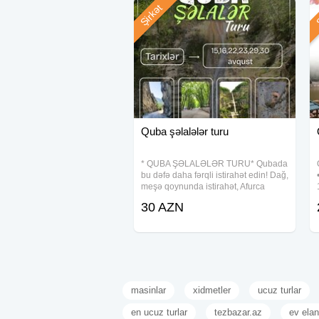
Şirkət
Ş
Quba şəlalələr turu
* QUBA ŞƏLALƏLƏR TURU* Qubada
bu dəfə daha fərqli istirahət edin! Dağ,
meşə qoynunda istirahət, Afurca
şəlaləsinə dağ maşınları ilə adrenalin
30 AZN
dolu hərəkət, sirli Rustov şəlaləsinə
ecazkar təbiət qoynunda yürüş!
masinlar
xidmetler
ucuz turlar
en ucuz turlar
tezbazar.az
ev elan