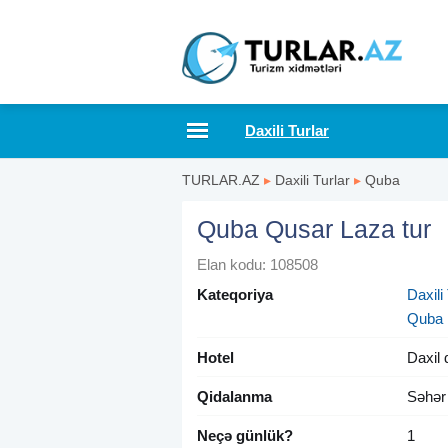
Daxili Turlar
TURLAR.AZ
▸
Daxili Turlar
▸
Quba
Quba Qusar Laza tur
Elan kodu: 108508
Kateqoriya
Daxili 
Quba
Hotel
Daxil 
Qidalanma
Səhər
Neçə günlük?
1