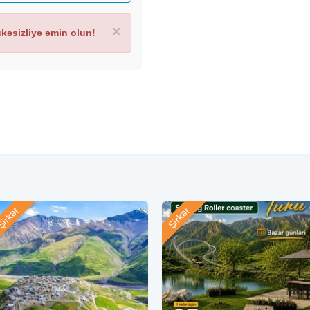
v iştirakçısına növbəti tura
×
əsizliyə əmin olun!
a yer verilməzsə) 5 yaşdan
ndır.
irkət
Şirkət
vasiya ləğv olunmur,
Caspian Shoppingin