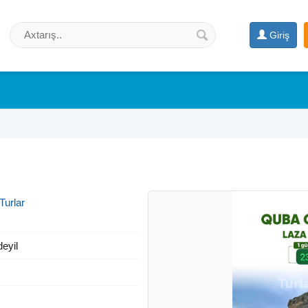
Giriş
Turlar
deyil