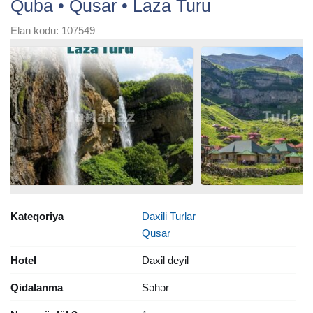
Quba • Qusar • Laza Turu
Elan kodu: 107549
Kateqoriya
Daxili Turlar
Qusar
Hotel
Daxil deyil
Qidalanma
Səhər