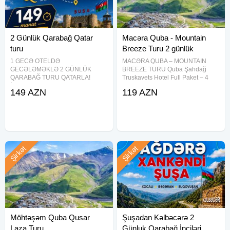
2 Günlük Qarabağ Qatar
Macəra Quba - Mountain
turu
Breeze Turu 2 günlük
1 GECƏ OTELDƏ
MACƏRA QUBA – MOUNTAIN
GECƏLƏMƏKLƏ 2 GÜNLÜK
BREEZE TURU Quba Şahdağ
QARABAĞ TURU QATARLA!
Truskavets Hotel Full Paket – 4
İsveçrənin "Stadler" şirkətinin
dəfə qidalanma Cəmi: 119 ₼
149 AZN
119 AZN
müasir oturacaq tipli sürərtli
━━━━━━━━━━━━━━ Tarixlər: 08-09
sərnişin-ekspres qatarları ilə
Avqust 15-16 Avqust 22-23 Avqust
möhtəşəm səyahət! Laçın ︎- Şuşa ︎-
29-30 Avqust Müddət: 2 gün / 1
Xankəndi ︎- Ağdam -
Şirkət
Şirkət
Möhtəşəm Quba Qusar
Şuşadan Kəlbəcərə 2
Laza Turu
Günluk Qarabağ İnciləri