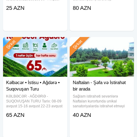
(Həftəsonu) 4, 5, 6, 11, 12, 13, 18,
Sanatoriya) Standard otaq Əsas
25 AZN
80 AZN
19, 20, 25, 26, 27 - Avqust
Korpus 160 ₼ ( 2 nəfərlik otaq)
(Həftəiçi) Qiymət: Ekonom paket -
Standard otaq Əsas Korpus 110 ₼
25
(1 nəfərlik
Şirkət
Şirkət
Kəlbəcər • İstisu • Ağdərə •
Naftalan - Şəfa və İstirahət
Suqovuşan Turu
bir arada
KƏLBƏCƏR - AĞDƏRƏ -
Sağlam istirahəti sevənlərə
SUQOVUŞAN TURU Tarix: 08-09
Naftalan kurortunda unikal
avqust 15-16 avqust 22-23 avqust
sanatoriyalarda istirahət etməyi
29-30 avqust Qiymət: Ekonom
təklif edirik. İmperial Travel ilə
65 AZN
40 AZN
Paket – 65 ₼ Standart Paket – 70
Sağlamlıq və istirahətin ən fərqli
₼ Qiymətə daxildir: Səhər yeməyi
ünvanı — Naftalan! Dünyada tayı
(standart
olmayan Naftalan nefti ilə