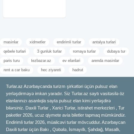
gecələmə: 99 ₼ Kotecdə
gecələmə: 109 ₼ Qeyd : 1 nəfər
tək
masinlar
xidmetler
endirimli turlar
antalya turlari
qebele turlari
3 gunluk turlar
romaya turlar
dubaya tur
paris turu
tezbazar.az
ev elanlari
arenda masinlar
rent a car baku
hec ziyareti
hadrut
Turlar.az Azərbaycanda turizm şirkətləri üçün pulsuz elan
yerləşdirməyə imkan yaradır. Siz Turlar.az saytı vasitəsilə öz
elanlarınızı asanlıqla sayta pulsuz elan kimi yerləşdirə
bilərsiniz. Daxili Turlar , Xarici Turlar, istirahet merkezleri , Tur
paketler 2026, ucuz qiymete avia biletler tapmaq mümkündür.
Endirimli turlar 2026, müalicəvi turlar mövcuddur. Azərbaycan
Daxili turlar üçün Bakı , Qəbələ, İsmayıllı, Şahdağ, Masallı,