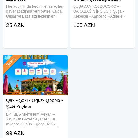
Hər addımında fərqli mənzərə, hər
ŞUŞADAN KƏLBƏCƏRƏ –
dayanacağında yeni xatirə. Quba,
QARABAĞIN İNCİLƏRİ Şuşa -
Qusar və Laza sizi təbiətin ən
Kəlbəcər - Xankəndi - Ağdərə -
gözəl ünvanlarına aparacaq.
Suqovuşan - Ağdam - Xocalı -
25 AZN
165 AZN
Möhtəşəm Quba Qusar Laza Turu
Əsgəran turu Tarixlər (2 günlük):
Tarix: Hər gün Qiymət: Ekonom
08-09 avqust 15-16 avqust 22-23
paket — 25 ₼ Standart
avqust 29-30 avqust
━━━━━━━━━━━━━━
Şirkət
Qax • Şəki • Oğuz• Qəbələ •
Şəki Yaylası
Bir Tur, 5 Möhtəşəm Məkan –
Yayın Ən Gözəl Səyahəti! Tur
müddəti : 2 gün 1 gecə QAX •
ŞƏKİ • OĞUZ• QƏBƏLƏ • ŞƏKİ
99 AZN
YAYLASI Qiymət: Otel Binasında