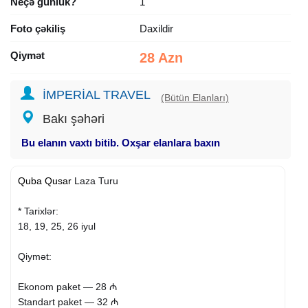
Neçə günlük?
1
Foto çəkiliş
Daxildir
Qiymət
28 Azn
İMPERİAL TRAVEL
(Bütün Elanları)
Bakı şəhəri
Bu elanın vaxtı bitib. Oxşar elanlara baxın
Quba
Qusar
Laza Turu
* Tarixlər:
18, 19, 25, 26 iyul
Qiymət:
Ekonom paket — 28 ₼
Standart paket — 32 ₼