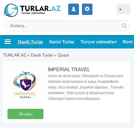
Daxili Turlar
Xarici Turlar
Turizm xidmətləri
Rent 
TURLAR.AZ
▸
Daxili Turlar
▸
Qusar
İMPERİAL TRAVEL
Xarici və daxili turlar ;Ölkədaxili və Dünya üzrə
otellərin rezervasiyası & satışı, Aviabiletlərin
satışı, Viza dəstəyi ,Səyahət sığortası , Transfer
xidmtətləri ,Tibbi turizm & Müalicəvi turlar
,Ödənişsiz turizm konsultasiyası.
39 elan