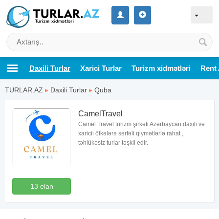
Daxili Turlar
Xarici Turlar
Turizm xidmətləri
Rent 
TURLAR.AZ
▸
Daxili Turlar
▸
Quba
CamelTravel
Camel Travel turizm şirkəti Azərbaycan daxili və
xaricii ölkələrə sərfəli qiymətlərlə rahat ,
təhlükəsiz turlar təşkil edir.
13 elan