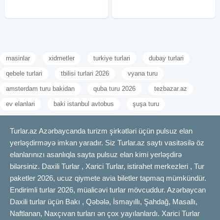
masinlar
xidmetler
turkiye turlari
dubay turlari
qebele turlari
tbilisi turlari 2026
vyana turu
amsterdam turu bakidan
quba turu 2026
tezbazar.az
ev elanlari
baki istanbul avtobus
şuşa turu
Turlar.az Azərbaycanda turizm şirkətləri üçün pulsuz elan
yerləşdirməyə imkan yaradır. Siz Turlar.az saytı vasitəsilə öz
elanlarınızı asanlıqla sayta pulsuz elan kimi yerləşdirə
bilərsiniz. Daxili Turlar , Xarici Turlar, istirahet merkezleri , Tur
paketler 2026, ucuz qiymete avia biletler tapmaq mümkündür.
Endirimli turlar 2026, müalicəvi turlar mövcuddur. Azərbaycan
Daxili turlar üçün Bakı , Qəbələ, İsmayıllı, Şahdağ, Masallı,
Naftlanan, Naxçıvan turları ən çox yayılanlardı. Xarici Turlar