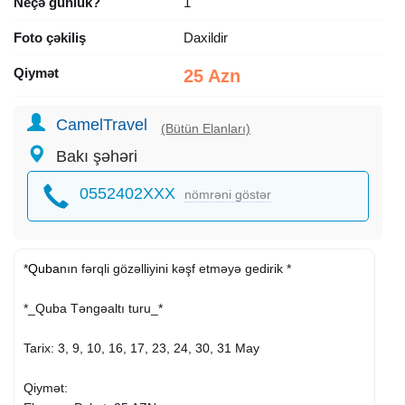
Neçə günlük?
1
Foto çəkiliş
Daxildir
Qiymət
25 Azn
CamelTravel
(Bütün Elanları)
Bakı şəhəri
0552402XXX
nömrəni göstər
*
Quba
nın fərqli gözəlliyini kəşf etməyə gedirik *
*_Quba Təngəaltı turu_*
Tarix: 3, 9, 10, 16, 17, 23, 24, 30, 31 May
Qiymət: