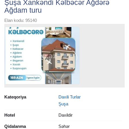
Şuşa Xankəndi Kəlbəcər Ağdərə
Ağdam turu
Elan kodu: 95140
Kateqoriya
Daxili Turlar
Şuşa
Hotel
Daxildir
Qidalanma
Səhər