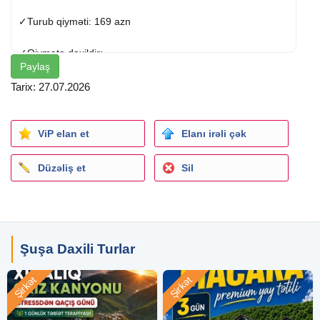
✓Turub qiyməti: 169 azn
✓Qiymətə daxildir:
Paylaş
➟ Portal qeydiyyatı
➟ HILTON GARDEN INN 5✰*
Tarix: 27.07.2026
➟ (Qapalı hovuz, Fitness, SPA )
➟ Bələdçi xidməti
➟ Komfortlu nəqliyyat
ViP elan et
Elanı irəli çək
➟ 2 dəfə səhər yeməyi
Düzəliş et
Sil
~ Xankəndi
• Stadion
• Nənə Baba heykəli
• Şəhər parkı
• Qarabağ Universiteti
Şuşa Daxili Turlar
~ Şuşa
Şirkət
Şirkət
• Şuşa qalası
• Cıdır düzü
• Natəvanın ev muzeyi