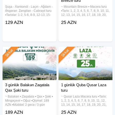
Breeze turu
• İstisu mineral su zavodu
Şuşa ︎- Xankəndi ︎- Laçın ︎- Ağdam ︎-
~ Mountain Breeze • Macəra turu
• İstisu hovuzu
Əsgəran ︎ Zəngilan ︎- Cəbrayıl turu
•Tarix: 1, 2, 3, 4, 5, 6, 7, 8, 9, 10, 11,
• Turş su
•Tarixlər: 1-2, 5-6, 8-9, 12-13, 15-
12, 13, 14, 15, 16, 17, 18, 19, 20,
16, 19-20, 22-23, 26-27, 29-30
21, 22, 23, 24, 25, 26, 27, 28, 29,
• Kəlbəcər şəhər gəzintisi
129 AZN
25 AZN
Avqust •Qiymətlər: ✓Laçında
30, 31 Avqust •Qiymət: •Ekonom
• Şəhidlər xiyabanı
gecələməklə: • Laçın kottecləri -
paket: 25 azn •Standart paket: 29
129 azn (1 dəfə
• Şəhidlər bulağı
• Xaçın çayı
• Qamışlı kanyonu (Ömər aşırımı yolu)
•
Gəncəsər
Monastırı
Şirkət
Şirkət
• Soyuq Bulaq Körpüsü
• Kəlbəcər Şəlaləsi
~ Ağdərə
• Vəngli qəsəbəsi
• Şir heykəli⁠
3 günlük Balakən Zaqatala
1 günlük Quba Qusar Laza
• ⁠Gəmi restoranı
Qax Şəki turu
turu
• ⁠(Gəncəsar məbədi) icazə olsa
~ Balakən • Zaqatala • Qax • Şəki •
~ Qusar Laza Macəra turu •Tarix:
• Sərsəng Su Anbarı
Mingəçevir • Oğuz •Qiymət: 189
1, 2, 3, 4, 5, 6, 7, 8, 9, 10, 11, 12,
AZN •Müddət: 2 gecə / 3 gün
13, 14, 15, 16, 17, 18, 19, 20, 21,
•Tarixlər: 5-6-7, 12-13-14, 19-20-
22, 23, 24, 25, 26, 27, 28, 29, 30,
~ Suqovuşan
189 AZN
25 AZN
21, 26-27-28 Avqust ✓TURA
31 Avqust Qiymət: •Ekonom paket: