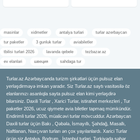
masinlar
xidmetler
antalya turlari
turlar azerbaycan
tur paketler
3 gunluk turlar
aviabiletler
tbilisi turlari 2026
lavanda qebele
tezbazar.az
ev elanlari
швеция
sahdaga tur
Turlar.az Azərbaycanda turizm şirkətləri üçün pulsuz elan
yerləşdirməyə imkan yaradır. Siz Turlar.az saytı vasitəsilə öz
elanlarınızı asanlıqla sayta pulsuz elan kimi yerləşdirə
bilərsiniz. Daxili Turlar , Xarici Turlar, istirahet merkezleri , Tur
paketler 2026, ucuz qiymete avia biletler tapmaq mümkündür.
Endirimli turlar 2026, müalicəvi turlar mövcuddur. Azərbaycan
Daxili turlar üçün Bakı , Qəbələ, İsmayıllı, Şahdağ, Masallı,
Naftlanan, Naxçıvan turları ən çox yayılanlardı. Xarici Turlar
üçün siz Antalya, Bodrum , İstanbul turlari, Turkiyədə şəhər