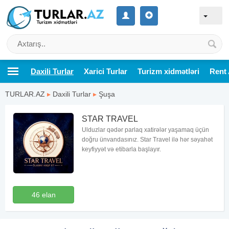
Daxili Turlar
Xarici Turlar
Turizm xidmətləri
Rent 
TURLAR.AZ
▸
Daxili Turlar
▸
Şuşa
STAR TRAVEL
Ulduzlar qədər parlaq xatirələr yaşamaq üçün
doğru ünvandasınız. Star Travel ilə hər səyahət
keyfiyyət və etibarla başlayır.
46 elan