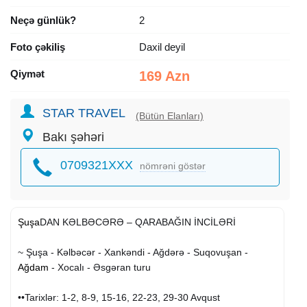
Neçə günlük?
2
Foto çəkiliş
Daxil deyil
Qiymət
169 Azn
STAR TRAVEL
(Bütün Elanları)
Bakı şəhəri
0709321XXX
nömrəni göstər
Şuşa
DAN KƏLBƏCƏRƏ – QARABAĞIN İNCİLƏRİ
~ Şuşa - Kəlbəcər - Xankəndi - Ağdərə - Suqovuşan -
Ağdam
- Xocalı - Əsgəran turu
••Tarixlər: 1-2, 8-9, 15-16, 22-23, 29-30 Avqust