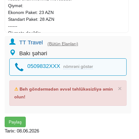
Qiymət:
Ekonom Paket: 23 AZN
Standart Paket: 28 AZN
------
Qiymətə daxildir:
Ekskursiyalar
TT Travel
(Bütün Elanları)
Nəqliyyat xidməti
Bakı şəhəri
Səhər yeməyi (standart paketdə)
Çay süfrəsi
0509832XXX
nömrəni göstər
Tur rəhbəri
Yolboyu əyləncəli oyunlar və hədiyyələr
------
×
⚠
Beh göndərmədən əvvəl təhlükəsizliyə əmin
Ekskursiyalar:
olun!
Təngəaltı dərəsi
Mayıl Mağarası
Afruca şəlaləsi (istəyə uyğun nivalar ilə əlavə ödənişlə)
Qəçreş meşəsi
Paylaş
Memorial abidə kompleksi
Tarix: 08.06.2026
Macəra Lake Park