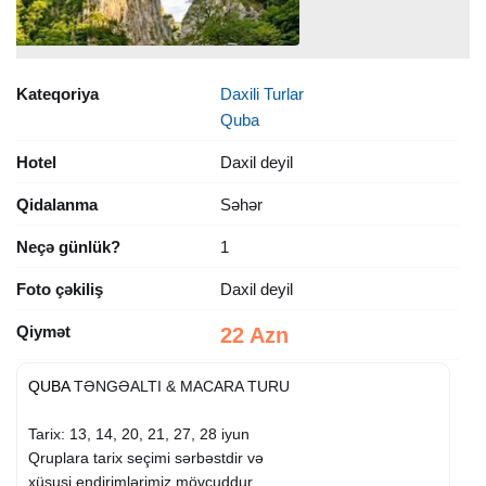
Kateqoriya
Daxili Turlar
Quba
Hotel
Daxil deyil
Qidalanma
Səhər
Neçə günlük?
1
Foto çəkiliş
Daxil deyil
Qiymət
22 Azn
QUBA
TƏNGƏALTI & MACARA TURU
Tarix: 13, 14, 20, 21, 27, 28 iyun
Qruplara tarix seçimi sərbəstdir və
xüsusi endirimlərimiz mövcuddur