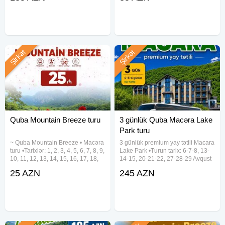
Afurca Şəlaləsi - Qəçrəş meşəliyi
enerjili tur rəhbəri - Səhər yemeyi -
✓Qiymətə daxildir: - Gecələmə -
Dağa maşın ilə
Şirkət
Şirkət
Quba Mountain Breeze turu
3 günlük Quba Macəra Lake
Park turu
~ Quba Mountain Breeze • Macəra
3 günlük premium yay tətili Macara
turu •Tarixlər: 1, 2, 3, 4, 5, 6, 7, 8, 9,
Lake Park •Turun tarix: 6-7-8, 13-
10, 11, 12, 13, 14, 15, 16, 17, 18,
14-15, 20-21-22, 27-28-29 Avqust
19, 20, 21, 22, 23, 24, 25, 26, 27,
✓Tur qiymətləri: - Townhouse
25 AZN
245 AZN
28, 29, 30, 31 Avqust •Qiymət: •
(sadə) - 245₼ - Townhouse
Ekonom paket - 25 azn • Standart
(balkonlu) - 265₼ - Lake Hotel
(dağ mənzərəli,