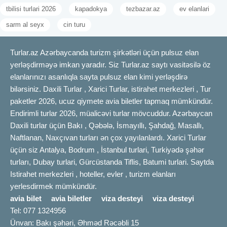
tbilisi turlari 2026
kapadokya
tezbazar.az
ev elanlari
sarm al seyx
cin turu
Turlar.az Azərbaycanda turizm şirkətləri üçün pulsuz elan
yerləşdirməyə imkan yaradır. Siz Turlar.az saytı vasitəsilə öz
elanlarınızı asanlıqla sayta pulsuz elan kimi yerləşdirə
bilərsiniz. Daxili Turlar , Xarici Turlar, istirahet merkezleri , Tur
paketler 2026, ucuz qiymete avia biletler tapmaq mümkündür.
Endirimli turlar 2026, müalicəvi turlar mövcuddur. Azərbaycan
Daxili turlar üçün Bakı , Qəbələ, İsmayıllı, Şahdağ, Masallı,
Naftlanan, Naxçıvan turları ən çox yayılanlardı. Xarici Turlar
üçün siz Antalya, Bodrum , İstanbul turlari, Turkiyədə şəhər
turları, Dubay turlari, Gürcüstanda Tiflis, Batumi turlari. Saytda
Istirahet merkezleri , hoteller, evler , turizm elanları
yerlesdirmek mümkündür.
avia bilet
avia biletler
viza desteyi
viza desteyi
Tel: 077 1324956
Ünvan: Bakı şəhəri, Əhməd Rəcəbli 15