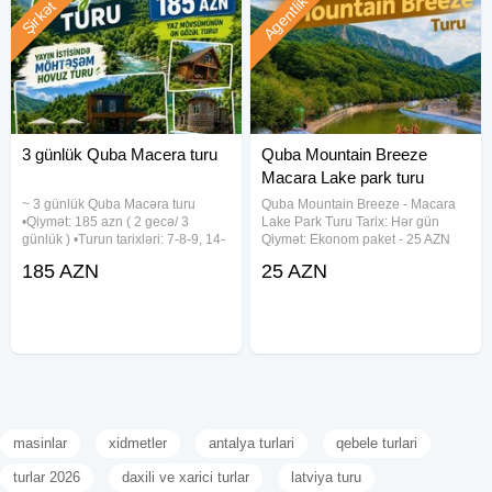
Agentlik
Şirkət
3 günlük Quba Macera turu
Quba Mountain Breeze
Macara Lake park turu
~ 3 günlük Quba Macəra turu
Quba Mountain Breeze - Macara
•Qiymət: 185 azn ( 2 gecə/ 3
Lake Park Turu Tarix: Hər gün
günlük ) •Turun tarixləri: 7-8-9, 14-
Qiymət: Ekonom paket - 25 AZN
15-16, 21-22-23 Avqust
Standart paket - 29 AZN Qiymətə
185 AZN
25 AZN
✓Gəziləcək yerlər: - Təngaltı -
daxildir: • Nəqliyyat xidməti •
Afurca Şəlaləsi - Qəçrəş meşəliyi
Ekskursiyalar • Səhər yeməyi
✓Qiymətə daxildir: - Gecələmə -
(yalnız standart paketdə) • Çay
masinlar
xidmetler
antalya turlari
qebele turlari
turlar 2026
daxili ve xarici turlar
latviya turu