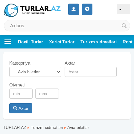
Daxili Turlar
Xarici Turlar
Turizm xidmətləri
Rent 
Kateqoriya
Axtar
Qiyməti
Axtar
TURLAR.AZ
▸
Turizm xidmətləri
▸
Avia biletlər