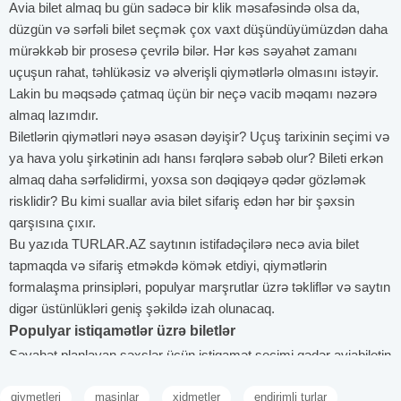
Avia bilet almaq bu gün sadəcə bir klik məsafəsində olsa da,
düzgün və sərfəli bilet seçmək çox vaxt düşündüyümüzdən daha
mürəkkəb bir prosesə çevrilə bilər. Hər kəs səyahət zamanı
uçuşun rahat, təhlükəsiz və əlverişli qiymətlərlə olmasını istəyir.
Lakin bu məqsədə çatmaq üçün bir neçə vacib məqamı nəzərə
almaq lazımdır.
Biletlərin qiymətləri nəyə əsasən dəyişir? Uçuş tarixinin seçimi və
ya hava yolu şirkətinin adı hansı fərqlərə səbəb olur? Bileti erkən
almaq daha sərfəlidirmi, yoxsa son dəqiqəyə qədər gözləmək
risklidir? Bu kimi suallar avia bilet sifariş edən hər bir şəxsin
qarşısına çıxır.
Bu yazıda TURLAR.AZ saytının istifadəçilərə necə avia bilet
tapmaqda və sifariş etməkdə kömək etdiyi, qiymətlərin
formalaşma prinsipləri, populyar marşrutlar üzrə təkliflər və saytın
digər üstünlükləri geniş şəkildə izah olunacaq.
Populyar istiqamətlər üzrə biletlər
Səyahət planlayan şəxslər üçün istiqamət seçimi qədər aviabiletin
qiyməti də önəmlidir. Ən çox maraq görən marşrutlar üzrə təxmini
qiymetleri
masinlar
xidmetler
endirimli turlar
qiymətlər barədə məlumat sahibi olmaq, planlamanı daha