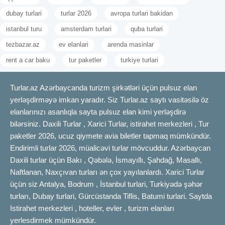
məqsədyönlü və real büdcə çərçivəsində aparmağa kömək edir.
dubay turlari
turlar 2026
avropa turlari bakidan
Xüsusilə regionda yerləşən və ya vizasız səyahət edilə bilən
istanbul turu
amsterdam turlari
quba turlari
ölkələr azərbaycanlı turistlər və iş adamları üçün daha çox
tezbazar.az
ev elanlari
arenda masinlar
cəlbedicidir. Bu marşrutlar üzrə uçuşlar gün ərzində bir neçə dəfə
təklif olunduğundan, qiymətlər də tez-tez dəyişə bilir. Uçuş
rent a car baku
tur paketler
turkiye turlari
tarixiniz, bileti nə vaxt aldığınız və həftənin hansı gününü
seçdiyiniz bu qiymətlərə birbaşa təsir edir.
Turlar.az Azərbaycanda turizm şirkətləri üçün pulsuz elan
Bakı-İstanbul
yerləşdirməyə imkan yaradır. Siz Turlar.az saytı vasitəsilə öz
Azərbaycan və Türkiyə arasındakı yaxın münasibətlər və viza
elanlarınızı asanlıqla sayta pulsuz elan kimi yerləşdirə
tələb olunmaması səbəbindən Bakı-İstanbul marşrutu ən çox
bilərsiniz. Daxili Turlar , Xarici Turlar, istirahet merkezleri , Tur
seçilən uçuş istiqamətlərindən biridir. İstanbul həm ticarət, həm
paketler 2026, ucuz qiymete avia biletler tapmaq mümkündür.
turizm, həm də təhsil məqsədilə səfər edənlər üçün əlverişli bir
Endirimli turlar 2026, müalicəvi turlar mövcuddur. Azərbaycan
şəhərdir. Şəhərin həm Avropa, həm də Asiya hissəsində yerləşən
Daxili turlar üçün Bakı , Qəbələ, İsmayıllı, Şahdağ, Masallı,
Atatürk, Sabiha Gökçen və Yeni İstanbul hava limanı Bakıdan
Naftlanan, Naxçıvan turları ən çox yayılanlardı. Xarici Turlar
gələn turistlər üçün müxtəlif giriş nöqtələri yaradır. Uçuşlar
üçün siz Antalya, Bodrum , İstanbul turlari, Turkiyədə şəhər
gündəlik və çoxsaylı olduğuna görə, seçim imkanı da genişdir.
turları, Dubay turlari, Gürcüstanda Tiflis, Batumi turlari. Saytda
Aviakompaniyalar arasında rəqabət olduğundan, erkən
Istirahet merkezleri , hoteller, evler , turizm elanları
rezervasiya zamanı sərfəli biletlər tapmaq mümkündür. Xüsusilə
yerlesdirmek mümkündür.