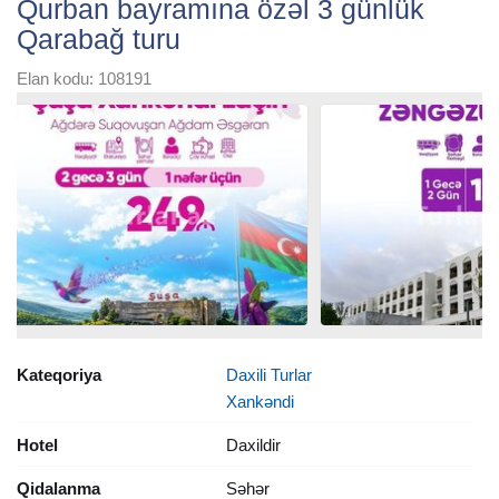
Qurban bayramına özəl 3 günlük
Qarabağ turu
Elan kodu: 108191
Kateqoriya
Daxili Turlar
Xankəndi
Hotel
Daxildir
Qidalanma
Səhər