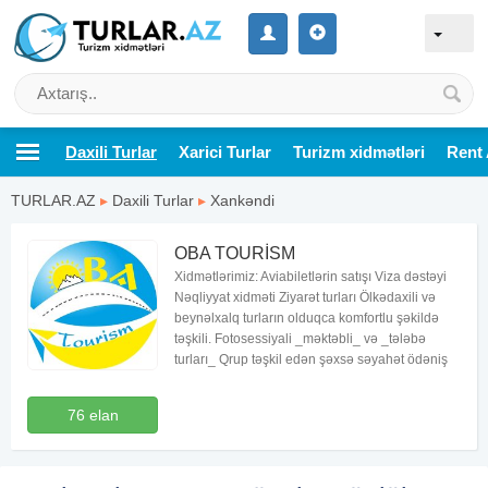
Daxili Turlar
Xarici Turlar
Turizm xidmətləri
Rent 
TURLAR.AZ
▸
Daxili Turlar
▸
Xankəndi
OBA TOURİSM
Xidmətlərimiz: Aviabiletlərin satışı Viza dəstəyi
Nəqliyyat xidməti Ziyarət turları Ölkədaxili və
beynəlxalq turların olduqca komfortlu şəkildə
təşkili. Fotosessiyali _məktəbli_ və _tələbə
turları_ Qrup təşkil edən şəxsə səyahət ödəniş
76 elan