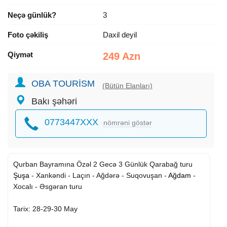
Neçə günlük?
3
Foto çəkiliş
Daxil deyil
Qiymət
249 Azn
OBA TOURİSM
(Bütün Elanları)
Bakı şəhəri
0773447XXX
nömrəni göstər
Qurban Bayramına Özəl 2 Gecə 3 Günlük Qarabağ turu
Şuşa
- Xankəndi - Laçın - Ağdərə - Suqovuşan -
Ağdam
-
Xocalı - Əsgəran turu
Tarix: 28-29-30 May