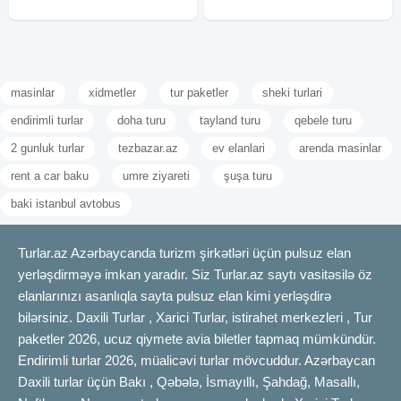
masinlar
xidmetler
tur paketler
sheki turlari
endirimli turlar
doha turu
tayland turu
qebele turu
2 gunluk turlar
tezbazar.az
ev elanlari
arenda masinlar
rent a car baku
umre ziyareti
şuşa turu
baki istanbul avtobus
Turlar.az Azərbaycanda turizm şirkətləri üçün pulsuz elan
yerləşdirməyə imkan yaradır. Siz Turlar.az saytı vasitəsilə öz
elanlarınızı asanlıqla sayta pulsuz elan kimi yerləşdirə
bilərsiniz. Daxili Turlar , Xarici Turlar, istirahet merkezleri , Tur
paketler 2026, ucuz qiymete avia biletler tapmaq mümkündür.
Endirimli turlar 2026, müalicəvi turlar mövcuddur. Azərbaycan
Daxili turlar üçün Bakı , Qəbələ, İsmayıllı, Şahdağ, Masallı,