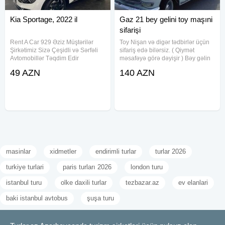
Kia Sportage, 2022 il
Gaz 21 bey gelini toy maşıni
sifarişi
Rent A Car 929 Əziz Müştərilər
Toy Nişan və digər tədbirlər üçün
Şirkətimiz Sizə Çeşidli və Sərfəli
sifariş edə bilərsiz. ( Qiymət
Avtomobillər Təqdim Edir
məsafəyə görə dəyişir ) Bəy gəlin
.Munasib qiymete, endirimlerle
maşını. Toy, Nişan, Yeni Doğulan
49 AZN
140 AZN
icareye masin teklif ediriki, Depozit
Körpələrin Doğum Evindən
yoxdur, 15 deqiqe erzinde
Çıxarılması, Klip, Kino çəkilişləri
senedlesme, en ucuz qiymetler
üçün sifariş qəbul olunur.
masinlar
xidmetler
endirimli turlar
turlar 2026
turkiye turlari
paris turları 2026
london turu
istanbul turu
olke daxili turlar
tezbazar.az
ev elanlari
baki istanbul avtobus
şuşa turu