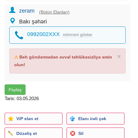
zeram
(Bütün Elanları)
Bakı şəhəri
0992002XXX
nömrəni göstər
×
⚠
Beh göndərmədən əvvəl təhlükəsizliyə əmin
olun!
Paylaş
Tarix: 03.05.2026
ViP elan et
Elanı irəli çək
Düzəliş et
Sil