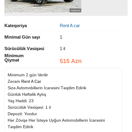
Kateqoriya
Rent A car
Minimal Gün sayı
1
Sürücülük Vəsiqəsi
1 il
Minimum
Qiymət
515 Azn
Minimum 2 gün Verilir
Zeram
Rent A Car
Sizə Avtomobillərin İcarəsini Təqdim Edirik
Günlük Həftəlik Aylıq
Yaş Həddi: 23
Sürücülük Vəsiqəsi: 1 il
Depozit: Yoxdur
Hər Zövqə Hər İstəyə Uyğun Avtomobillərin İcarəsini
Təqdim Edirik