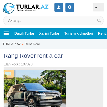
Daxili Turlar
Xarici Turlar
Turizm xidmətləri
Rent 
TURLAR.AZ
▸
Rent A car
Rang Rover rent a car
Elan kodu: 107979