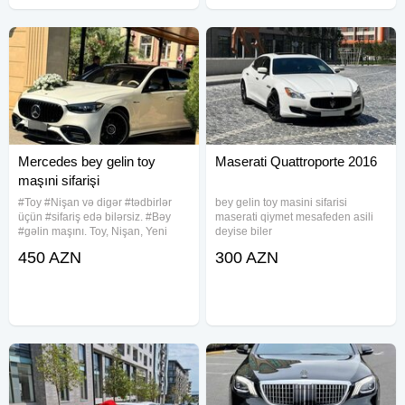
Mercedes bey gelin toy
Maserati Quattroporte 2016
maşıni sifarişi
#Toy #Nişan və digər #tədbirlər
bey gelin toy masini sifarisi
üçün #sifariş edə bilərsiz. #Bəy
maserati qiymet mesafeden asili
#gəlin maşını. Toy, Nişan, Yeni
deyise biler
doğulan #Körpələrin #Doğum
450 AZN
300 AZN
#Evindən çıxarılması, #Klip, #Kino
#çəkilişləri üçün #sifariş qəbul
olunur. Qiymət şəhər daxili