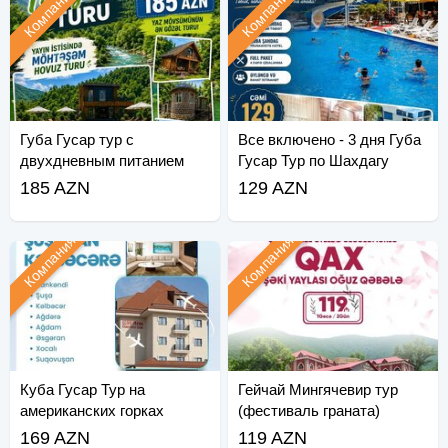
Компания
Компания
Губа Гусар тур с
Все включено - 3 дня Губа
двухдневным питанием
Гусар Тур по Шахдагу
185 AZN
129 AZN
Компания
Компания
Куба Гусар Тур на
Гейчай Мингячевир тур
американских горках
(фестиваль граната)
169 AZN
119 AZN