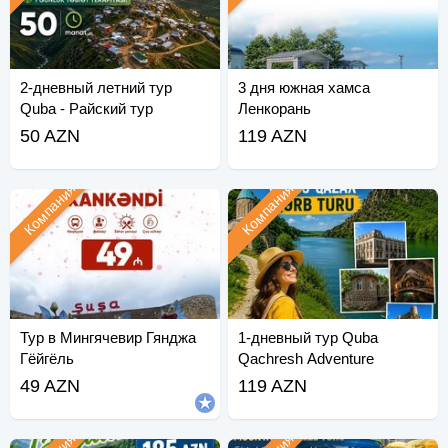
2-дневный летний тур
3 дня южная хамса
Quba - Райский тур
Ленкорань
50 AZN
119 AZN
Компания
Компания
Тур в Мингячевир Гянджа
1-дневный тур Quba
Гёйгёль
Qachresh Adventure
49 AZN
119 AZN