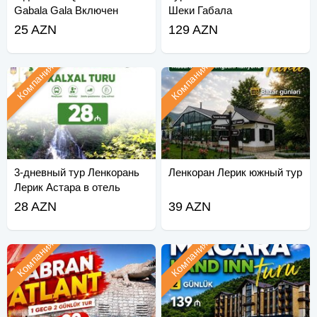
Gabala Gala Включен
Шеки Габала
новогодний тур
25 AZN
129 AZN
Компания
Компания
3-дневный тур Ленкорань
Ленкоран Лерик южный тур
Лерик Астара в отель
Мона
28 AZN
39 AZN
Компания
Компания