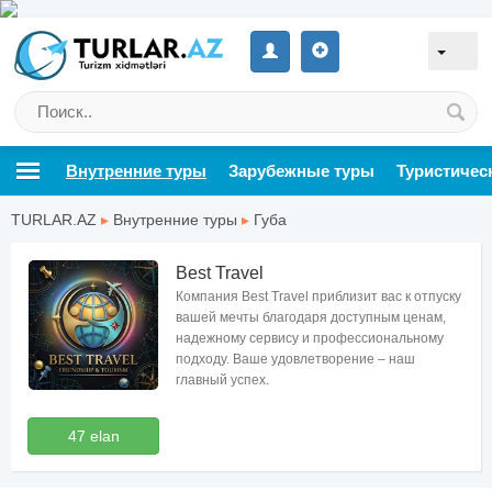
Внутренние туры
Зарубежные туры
Туристичес
TURLAR.AZ
▸
Внутренние туры
▸
Губа
Best Travel
Компания Best Travel приблизит вас к отпуску
вашей мечты благодаря доступным ценам,
надежному сервису и профессиональному
подходу. Ваше удовлетворение – наш
главный успех.
47 elan