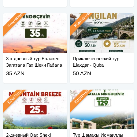
Компания
Компания
3-х дневный тур Балакен
Приключенческий тур
Загатала Гах Шеки Габала
Шахдаг - Quba
☺
35 AZN
50 AZN
Компания
Компания
2-дневный Qax Sheki
Тур Шамахы Исмаиллы