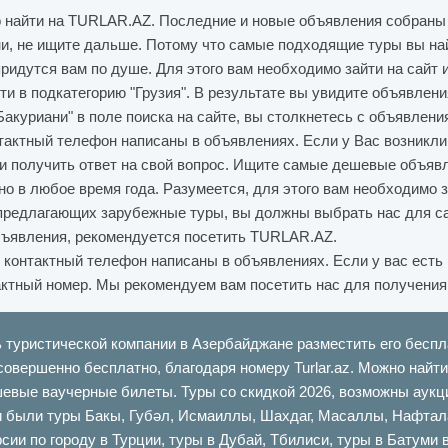
 найти на TURLAR.AZ. Последние и новые объявления собраны 
ни, не ищите дальше. Потому что самые подходящие туры вы на
ридутся вам по душе. Для этого вам необходимо зайти на сайт 
ти в подкатегорию "Грузия". В результате вы увидите объявлен
Бакуриани" в поле поиска на сайте, вы столкнетесь с объявлени
тактный телефон написаны в объявлениях. Если у Вас возникли
 получить ответ на свой вопрос. Ищите самые дешевые объявле
о в любое время года. Разумеется, для этого вам необходимо з
, предлагающих зарубежные туры, вы должны выбрать нас для с
бъявления, рекомендуется посетить TURLAR.AZ.
контактный телефон написаны в объявлениях. Если у вас есть 
тактный номер. Мы рекомендуем вам посетить нас для получени
ь туристической компании в Азербайджане разместить его беспл
совершенно бесплатно, благодаря номеру Turlar.az. Можно най
шевые ваучерные билеты. Туры со скидкой 2026, возможны аукци
ыли туры Бакы, Губəл, Исмаиллы, Шахдаг, Масаллы, Нафталан,
сии по городу в Турции, туры в Дубай, Тбилиси, туры в Батуми 