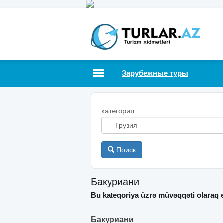
Зарубежные туры
категория
Поиск
Бакуриани
Bu kateqoriya üzrə müvəqqəti olaraq e
Бакуриани