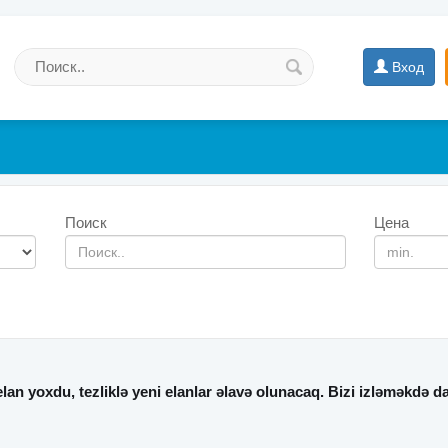
Вход
Поиск
Цена
lan yoxdu, tezliklə yeni elanlar əlavə olunacaq. Bizi izləməkdə 