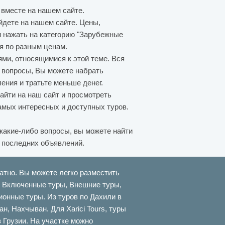
вместе на нашем сайте.
йдете на нашем сайте. Цены,
и нажать на категорию "Зарубежные
ия по разным ценам.
ями, относящимися к этой теме. Вся
 вопросы, Вы можете набрать
ния и тратьте меньше денег.
айти на наш сайт и просмотреть
амых интересных и доступных туров.
какие-либо вопросы, вы можете найти
я последних объявлений.
атно. Вы можете легко разместить
ти Включенные туры, Внешние туры,
онные туры. Из туров по Дахили в
 Нахчыван. Для Xarici Tours, туры
в Грузии. На участке можно