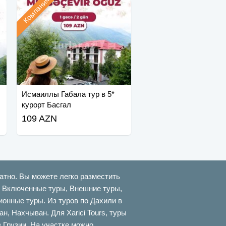
Компания
Исмаиллы Габала тур в 5*
курорт Басгал
109 AZN
атно. Вы можете легко разместить
ти Включенные туры, Внешние туры,
онные туры. Из туров по Дахили в
 Нахчыван. Для Xarici Tours, туры
в Грузии. На участке можно