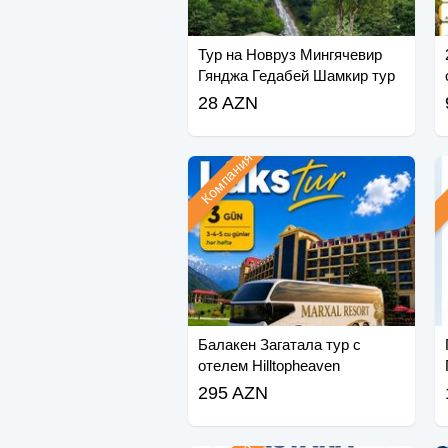
Тур на Новруз Мингячевир
Гянджа Гедабей Шамкир тур
28 AZN
Компания
Балакен Загатала тур с
отелем Hilltopheaven
295 AZN