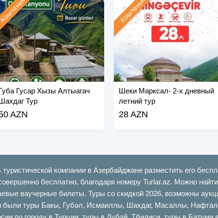
Компания
Компания
Губа Гусар Хызы Алтыагач
Шеки Марксал- 2-х дневный
Шахдаг Тур
летний тур
50 AZN
28 AZN
ь туристической компании в Азербайджане разместить его беспл
совершенно бесплатно, благодаря номеру Turlar.az. Можно най
шевые ваучерные билеты. Туры со скидкой 2026, возможны аукци
ыли туры Бакы, Губəл, Исмаиллы, Шахдаг, Масаллы, Нафталан,
сии по городу в Турции, туры в Дубай, Тбилиси, туры в Батуми 