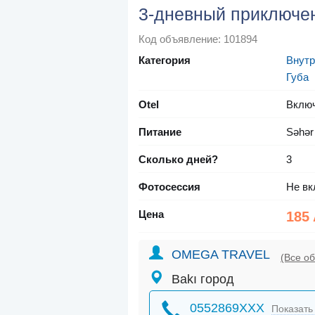
3-дневный приключе
Код объявление: 101894
Категория
Внутр
Губа
Otel
Вклю
Питание
Səhər
Сколько дней?
3
Фотосессия
Не вк
Цена
185
OMEGA TRAVEL
(Все о
Bakı город
0552869XXX
Показать