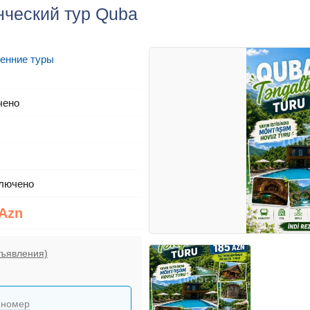
нческий тур Quba
енние туры
чено
лючено
 Azn
бъявления)
 номер