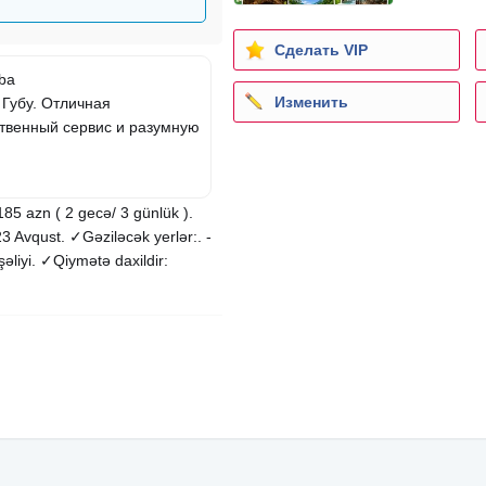
Сделать VIP
ba
Изменить
 Губу. Отличная
ственный сервис и разумную
85 azn ( 2 gecə/ 3 günlük ).
23 Avqust. ✓Gəziləcək yerlər:. -
şəliyi. ✓Qiymətə daxildir: