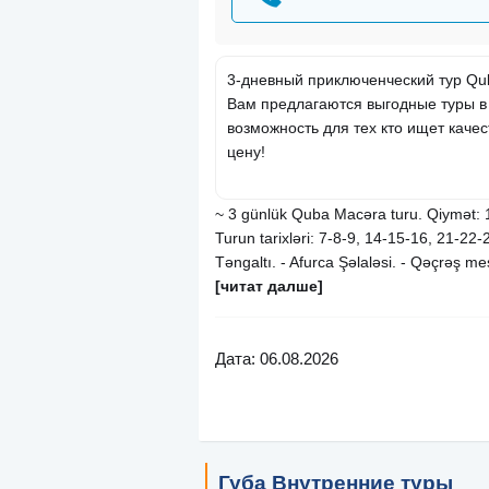
3-дневный приключенческий тур Qu
Вам предлагаются выгодные туры в
возможность для тех кто ищет каче
цену!
~ 3 günlük Quba Macəra turu. Qiymət: 1
Turun tarixləri: 7-8-9, 14-15-16, 21-22-
Təngaltı. - Afurca Şəlaləsi. - Qəçrəş me
[читат далше]
Дата: 06.08.2026
Губа Внутренние туры