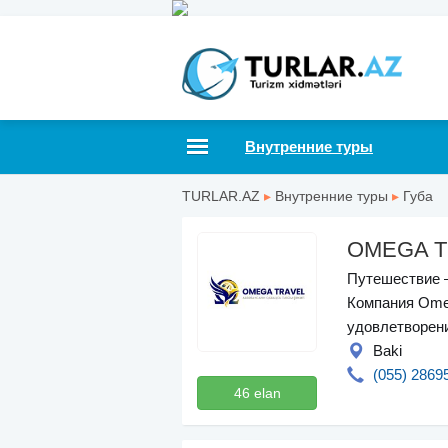
Внутренние туры
TURLAR.AZ
▸
Внутренние туры
▸
Губа
OMEGA T
Путешествие —
Компания Omeg
удовлетворен
Baki
(055) 2869
46 elan