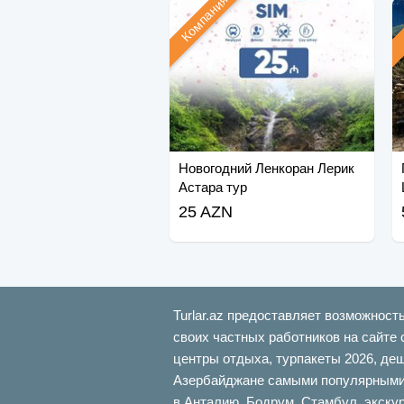
Компания
Новогодний Ленкоран Лерик
Астара тур
25 AZN
Turlar.az предоставляет возможност
своих частных работников на сайте 
центры отдыха, турпакеты 2026, де
Азербайджане самыми популярными б
в Анталию, Бодрум, Стамбул, экскур