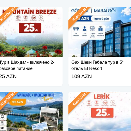
Компания
Компания
Тур в Шахдаг - включено 2-
Gax Шеки Габала тур в 5*
разовое питание
отель El Resort
25 AZN
109 AZN
Компания
Компания