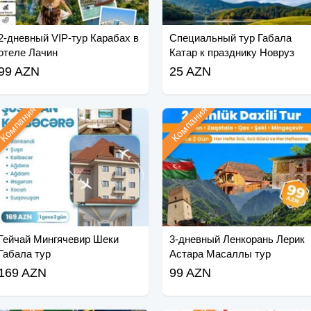
2-дневный VIP-тур Карабах в
Специальный тур Габала
отеле Лачин
Катар к празднику Новруз
99 AZN
25 AZN
Компания
Компания
Гейчай Мингячевир Шеки
3-дневный Ленкорань Лерик
Габала тур
Астара Масаллы тур
169 AZN
99 AZN