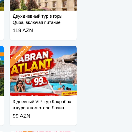
Двухдневный тур в горы
Quba, включая питание
119 AZN
Компания
3-дневный VIP-тур Кахрабах
в курортном отеле Лачин
99 AZN