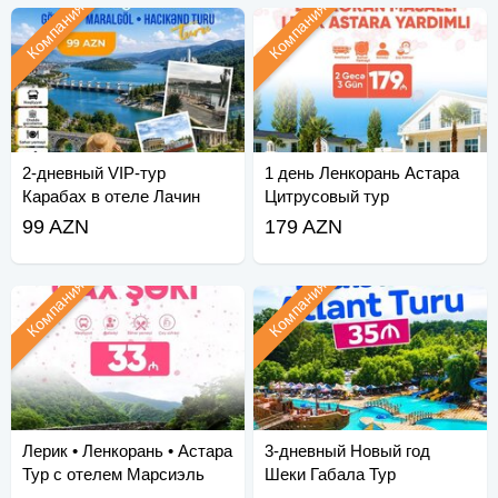
Компания
Компания
2-дневный VIP-тур
1 день Ленкорань Астара
Карабах в отеле Лачин
Цитрусовый тур
99 AZN
179 AZN
Компания
Компания
Лерик • Ленкорань • Астара
3-дневный Новый год
Тур с отелем Марсиэль
Шеки Габала Тур