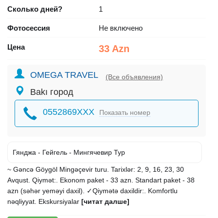
Сколько дней?
1
Фотосессия
Не включено
Цена
33 Azn
OMEGA TRAVEL
(Все объявления)
Bakı город
0552869XXX
Показать номер
Гянджа - Гейгель - Мингячевир Тур
~ Gəncə Göygöl Mingəçevir turu. Tarixlər: 2, 9, 16, 23, 30
Avqust. Qiymət:. Ekonom paket - 33 azn. Standart paket - 38
azn (səhər yeməyi daxil). ✓Qiymətə daxildir:. Komfortlu
nəqliyyat. Ekskursiyalar
[читат далше]