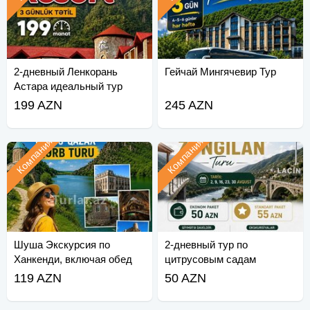
2-дневный Ленкорань
Гейчай Мингячевир Тур
Астара идеальный тур
199 AZN
245 AZN
Компания
Компания
Шуша Экскурсия по
2-дневный тур по
Ханкенди, включая обед
цитрусовым садам
Ленкорань Астара
119 AZN
50 AZN