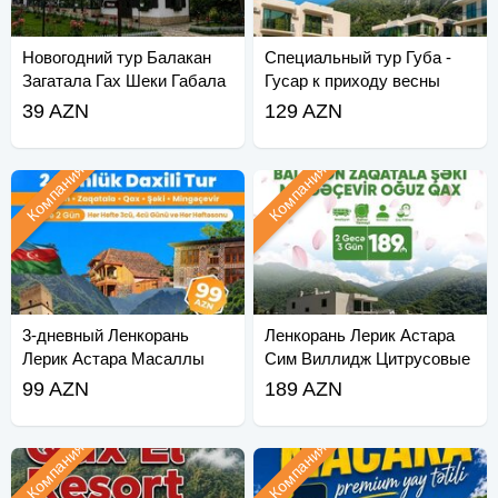
Новогодний тур Балакан
Специальный тур Губа -
Загатала Гах Шеки Габала
Гусар к приходу весны
39 AZN
129 AZN
Компания
Компания
3-дневный Ленкорань
Ленкорань Лерик Астара
Лерик Астара Масаллы
Сим Виллидж Цитрусовые
тур
Сады
99 AZN
189 AZN
Компания
Компания