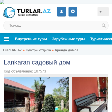
Внутренние туры
Зарубежные туры
Туристичес
TURLAR.AZ
▸
Центры отдыха
▸
Аренда домов
Lankaran садовый дом
Код объявление: 107573