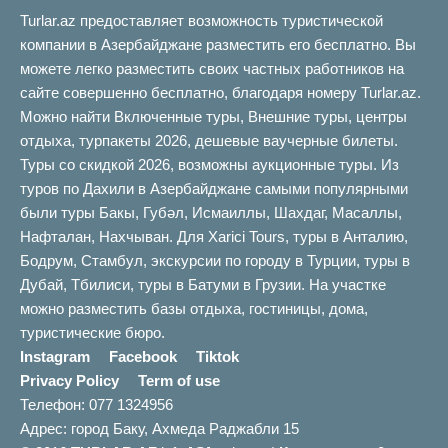
Turlar.az предоставляет возможность туристической
компании в Азербайджане разместить его бесплатно. Вы
можете легко разместить своих частных работников на
сайте совершенно бесплатно, благодаря номеру Turlar.az.
Можно найти Включенные туры, Внешние туры, центры
отдыха, турпакеты 2026, дешевые ваучерные билеты.
Туры со скидкой 2026, возможны аукционные туры. Из
туров по Дахили в Азербайджане самыми популярными
были туры Бакы, Губəл, Исмаиллы, Шахдаг, Масаллы,
Нафталан, Нахчыван. Для Xarici Tours, туры в Анталию,
Бодрум, Стамбул, экскурсии по городу в Турции, туры в
Дубай, Тбилиси, туры в Батуми в Грузии. На участке
можно разместить базы отдыха, гостиницы, дома,
туристические бюро.
Instagram
Facebook
Tiktok
Privacy Policy
Term of use
Телефон: 077 1324956
Адрес: город Баку, Ахмеда Раджабли 15