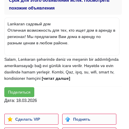
Срок для этого объявления истек. Посмотреть
похожие объявления
Lankaran садовый дом
Отличная возможность для тех, кто ищет дом в аренду в
регионах! Мы предлагаем Вам дома в аренду по
разным ценам в любом районе.
Salam, Lənkəran şəhərində dəniz və meşənin bir addımlığında
amerikansayağı bağ evi günlük icarə verilir. Həyətdə və evin
daxilində hamam yerləşir. Kombi, Qaz, işıq, su, wifi, smart tv,
kondisioner həmçini
[читат далше]
Поделиться
Дата: 18.03.2026
Сделать VIP
Поднять