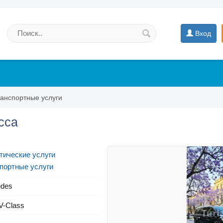
Вход
анспортные услуги
сса
тические услуги
портные услуги
des
V-Class