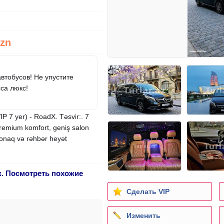
Azn
втобусов! Не упустите
са люкс!
P 7 yer) - RoadX. Təsvir:. 7
remium komfort, geniş salon
 qonaq və rəhbər heyət
к. Посмотреть похожие
Сделать VIP
Изменить