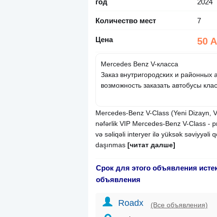
год
2024
Количество мест
7
Цена
50 
Mercedes Benz V-класса
Заказ внутригородских и районных а
возможность заказать автобусы клас
Mercedes-Benz V-Class (Yeni Dizayn, VI
nəfərlik VIP Mercedes-Benz V-Class - p
və səliqəli interyer ilə yüksək səviyyəli
daşınmas
[читат далше]
Срок для этого объявления исте
объявления
Roadx
(Все объявления)