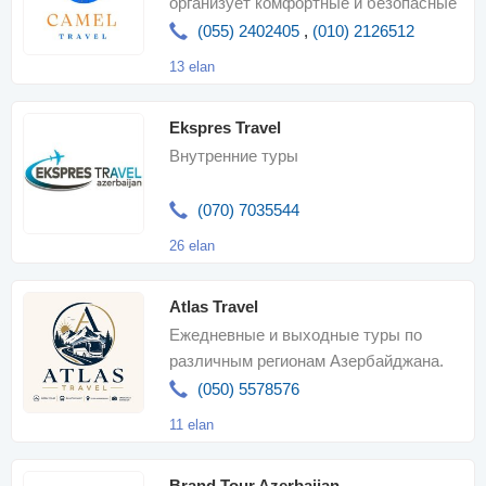
организует комфортные и безопасные
туры в Азербайджан и зарубежны
(055) 2402405
,
(010) 2126512
13 elan
Ekspres Travel
Внутренние туры
(070) 7035544
26 elan
Atlas Travel
Ежедневные и выходные туры по
различным регионам Азербайджана.
Бронирование отелей и туристических
(050) 5578576
пакетов
11 elan
Brand Tour Azerbaijan