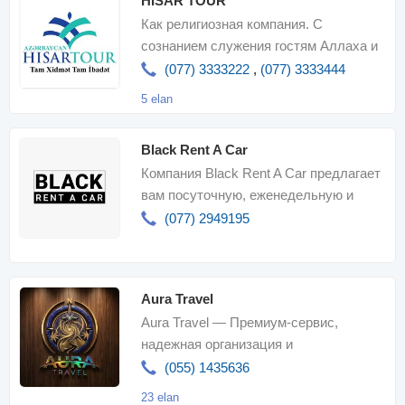
HISAR TOUR
Как религиозная компания. С
сознанием служения гостям Аллаха и
Его Посланника, мы с гордостью
(077) 3333222
,
(077) 3333444
предлагае
5 elan
Black Rent A Car
Компания Black Rent A Car предлагает
вам посуточную, еженедельную и
ежемесячную аренду полностью
(077) 2949195
застрахованны
Aura Travel
Aura Travel — Премиум-сервис,
надежная организация и
незабываемые путешествия
(055) 1435636
23 elan