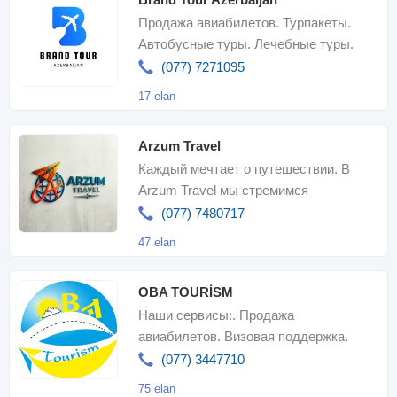
Продажа авиабилетов. Турпакеты.
Автобусные туры. Лечебные туры.
Организация школьных туров.
(077) 7271095
Бронировани
17 elan
Arzum Travel
Каждый мечтает о путешествии. В
Arzum Travel мы стремимся
превратить эту мечту в комфортное,
(077) 7480717
безопасно
47 elan
OBA TOURİSM
Наши сервисы:. Продажа
авиабилетов. Визовая поддержка.
Транспортные услуги. Посещение
(077) 3447710
туров. Организаци
75 elan