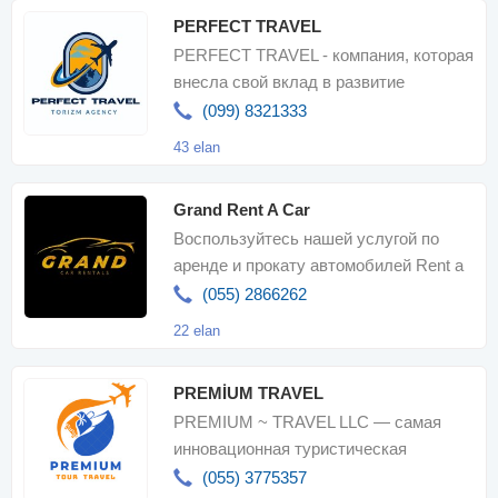
PERFECT TRAVEL
PERFECT TRAVEL - компания, которая
внесла свой вклад в развитие
национального туризма и известна
(099) 8321333
своим
43 elan
Grand Rent A Car
Воспользуйтесь нашей услугой по
аренде и прокату автомобилей Rent a
Car в Баку: самые дешевые цены н
(055) 2866262
22 elan
PREMİUM TRAVEL
PREMIUM ~ TRAVEL LLC — самая
инновационная туристическая
компания, которая предоставляет вам
(055) 3775357