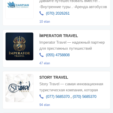
Давайте путешествовать вместе! .
-Внутренние туры . -Аренда автобусов
. -Авиабилеты . -Туристически
(070) 2026261
10 elan
İMPERATOR TRAVEL
Imperator Travel — надежный партнер
для престижных путешествий
(055) 4758808
47 elan
STORY TRAVEL
Story Travel — самая инновационная
туристическая компания, которая
предоставляет вам множество
(077) 5685370
,
(070) 5685370
туристически
94 elan