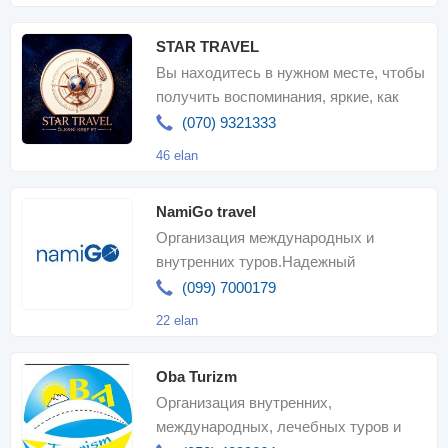
STAR TRAVEL
Вы находитесь в нужном месте, чтобы
получить воспоминания, яркие, как
звезды. С Star Travel каждое
(070) 9321333
путешестви
46 elan
NamiGo travel
Организация международных и
внутренних туров.Надежный
партнер.Мы к вашим услугам для
(099) 7000179
вашего приятног
22 elan
Oba Turizm
Организация внутренних,
международных, лечебных туров и