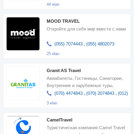
множеств
44 elan
MOOD TRAVEL
Откройте для себя мир вместе с нами
(055) 7074443
,
(055) 4802073
25 elan
Granit AS Travel
Авиабилеты, Гостиницы, Санатории,
Внутренние и зарубежные туры,
Визовые услуги, Экскурсии, Аренда
(070) 4474843
,
(070) 2074843
,
(012) 4
автомобиля
3 elan
CamelTravel
Туристическая компания Camel Travel