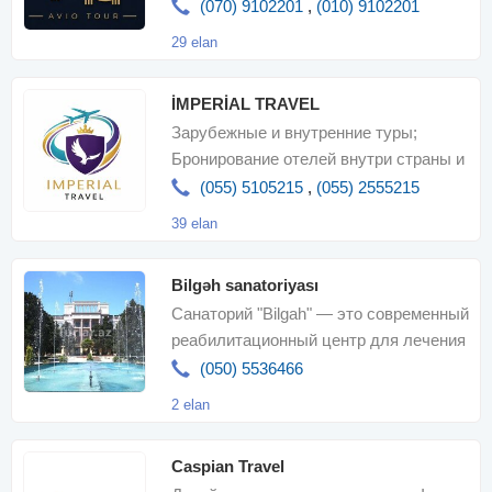
по всему миру, Продажа авиабилетов
(070) 9102201
,
(010) 9102201
29 elan
İMPERİAL TRAVEL
Зарубежные и внутренние туры;
Бронирование отелей внутри страны и
по всему миру, Продажа авиабилетов
(055) 5105215
,
(055) 2555215
39 elan
Bilgəh sanatoriyası
Санаторий "Bilgah" — это современный
реабилитационный центр для лечения
заболеваний сердечно-сосудистой
(050) 5536466
2 elan
Caspian Travel