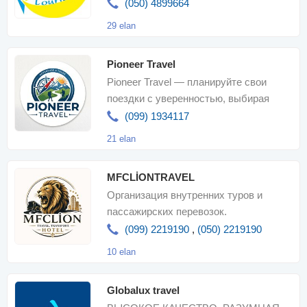
незабываемых путешествий по
(050) 4899664
нашему адресу. Спешит
29 elan
Pioneer Travel
Pioneer Travel — планируйте свои
поездки с уверенностью, выбирая
внутренние туры на любой бюджет,
(099) 1934117
профессионально
21 elan
MFCLİONTRAVEL
Организация внутренних туров и
пассажирских перевозок.
Бронирование отелей, авиабилетов
(099) 2219190
,
(050) 2219190
10 elan
Globalux travel