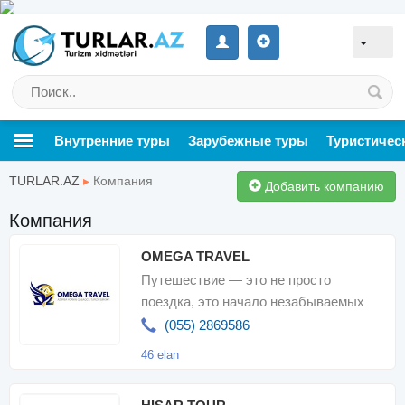
Внутренние туры
Зарубежные туры
Туристичес
TURLAR.AZ
▸
Компания
Добавить компанию
Компания
OMEGA TRAVEL
Путешествие — это не просто
поездка, это начало незабываемых
воспоминаний. Компания Omega Travel
(055) 2869586
планируе
46 elan