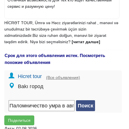
сервис и разумную цену!
HİCRƏT TOUR, Ümrə və Həcc ziyarətlərinizi rahat , mənəvi və
unudulmaz bir təcrübəyə çevirmək üçün sizin
xidmətinizdədir.Biz sizə ruhən dolğun, mənəvi bir ziyarət
təqdim edirik. Niyə bizi seçməlisiniz?
[читат далше]
Срок для этого объявления истек. Посмотреть
похожие объявления
Hicret tour
(Все объявления)
Bakı город
Поделиться
Дата: 02.08.2026