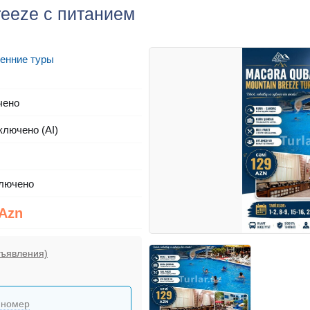
reeze с питанием
енние туры
чено
ключено (AI)
лючено
 Azn
бъявления)
 номер