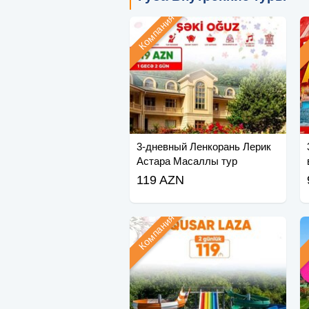
Компания
3-дневный Ленкорань Лерик
Астара Масаллы тур
119 AZN
Компания