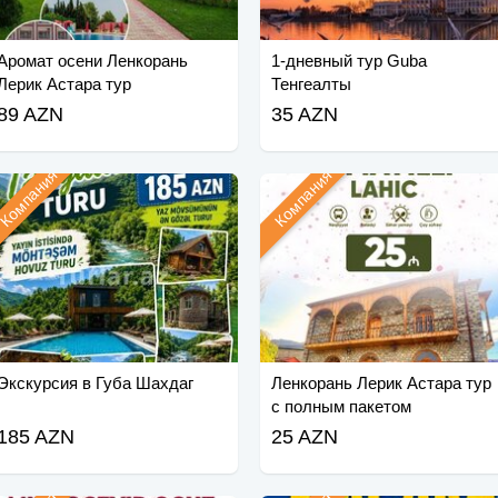
Аромат осени Ленкорань
1-дневный тур Guba
Лерик Астара тур
Тенгеалты
89 AZN
35 AZN
Компания
Компания
Экскурсия в Губа Шахдаг
Ленкорань Лерик Астара тур
с полным пакетом
185 AZN
25 AZN