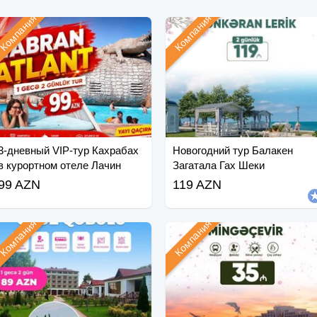
Компания
Компания
3-дневный VIP-тур Кахрабах
Новогодний тур Балакен
в курортном отеле Лачин
Загатала Гах Шеки
Мингячевир
99 AZN
119 AZN
Компания
Компания