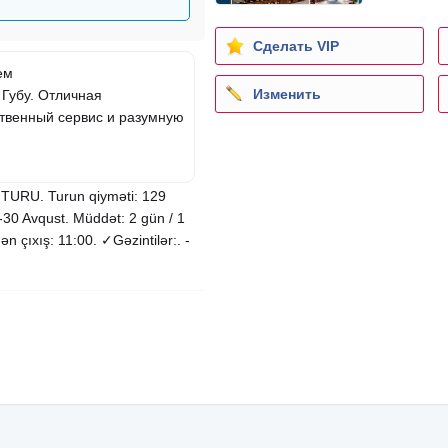
Сделать VIP
ем
Изменить
 Губу. Отличная
ственный сервис и разумную
RU. Turun qiyməti: 129
9-30 Avqust. Müddət: 2 gün / 1
ən çıxış: 11:00. ✓Gəzintilər:. -