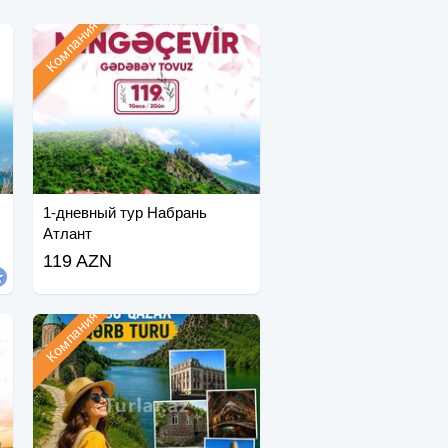
Компания
1-дневный тур Набрань
Атлант
119 AZN
Компания