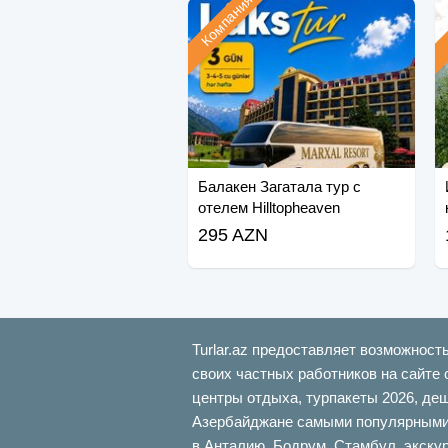
Компания
Балакен Загатала тур с
отелем Hilltopheaven
295 AZN
Turlar.az предоставляет возможност
своих частных работников на сайте 
центры отдыха, турпакеты 2026, де
Азербайджане самыми популярными б
в Анталию, Бодрум, Стамбул, экскур