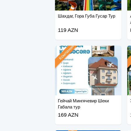
Шахдаг, Гора Губа Гусар Тур
119 AZN
Компания
Гейчай Мингячевир Шеки
Габала тур
169 AZN