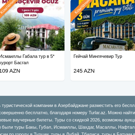
Компания
Компания
Исмаиллы Габала тур в 5*
Гейчай Мингячевир Тур
курорт Басгал
109 AZN
245 AZN
ь туристической компании в Азербайджане разместить его беспл
совершенно бесплатно, благодаря номеру Turlar.az. Можно най
шевые ваучерные билеты. Туры со скидкой 2026, возможны аукци
ыли туры Бакы, Губəл, Исмаиллы, Шахдаг, Масаллы, Нафталан,
сии по городу в Турции, туры в Дубай, Тбилиси, туры в Батуми 