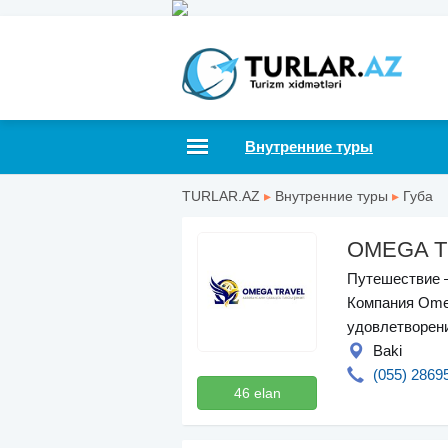
Внутренние туры
TURLAR.AZ
▸
Внутренние туры
▸
Губа
OMEGA T
Путешествие —
Компания Omeg
удовлетворен
Baki
(055) 2869
46 elan