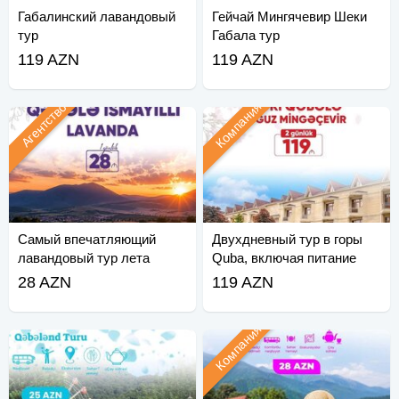
Габалинский лавандовый
Гейчай Мингячевир Шеки
тур
Габала тур
119 AZN
119 AZN
Компания
Агентство
Самый впечатляющий
Двухдневный тур в горы
лавандовый тур лета
Quba, включая питание
Ismayilli Gabala
28 AZN
119 AZN
Компания