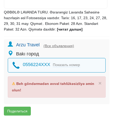
QƏBƏLƏ LAVANDA TURU. Əsrarəngiz Lavanda Sahəsinə
hazırlașin əsl Fotosessiya vaxtıdır. Tarix: 16, 17, 23, 24, 27, 28,
29, 30, 31 may. Qiymət:. Ekonom Paket: 28 Azn. Standart
Paket: 32 Azn. Qiymətə daxildir:
[читат далше]
Arzu Travel
(Все объявления)
Bakı город
0556224XXX
Показать номер
×
⚠
Beh göndərmədən əvvəl təhlükəsizliyə əmin
olun!
Поделиться