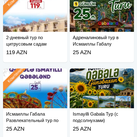
2-дневный тур по
Адреналиновый тур в
цитрусовым садам
Исмаиллы Габалу
Ленкорань Астара
119 AZN
25 AZN
Компания
Исмаиллы Габала
Ismayilli Gabala Тур (с
Развлекательный тур по
подсолнухами)
Габаланду
25 AZN
25 AZN