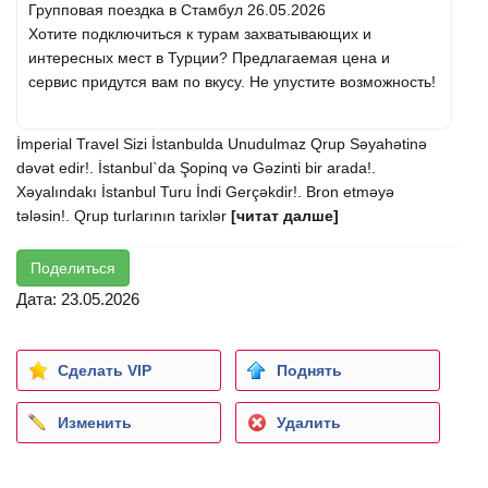
Групповая поездка в Стамбул 26.05.2026
Хотите подключиться к турам захватывающих и
интересных мест в Турции? Предлагаемая цена и
сервис придутся вам по вкусу. Не упустите возможность!
İmperial Travel Sizi İstanbulda Unudulmaz Qrup Səyahətinə
dəvət edir!. İstanbul`da Şopinq və Gəzinti bir arada!.
Xəyalındakı İstanbul Turu İndi Gerçəkdir!. Bron etməyə
tələsin!. Qrup turlarının tarixlər
[читат далше]
Поделиться
Дата: 23.05.2026
Сделать VIP
Поднять
Изменить
Удалить