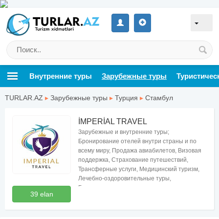
Внутренние туры
Зарубежные туры
Туристичес
TURLAR.AZ
▸
Зарубежные туры
▸
Турция
▸
Стамбул
İMPERİAL TRAVEL
Зарубежные и внутренние туры;
Бронирование отелей внутри страны и по
всему миру, Продажа авиабилетов, Визовая
поддержка, Страхование путешествий,
Трансферные услуги, Медицинский туризм,
Лечебно-оздоровительные туры,
Бесплатные консультации по туризму
39 elan