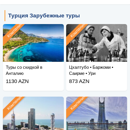
Турция Зарубежные туры
Компания
Компания
Туры со скидкой в
Цхалтубо • Баржоми •
Анталию
Саирме • Ури
1130 AZN
873 AZN
Компания
Компания