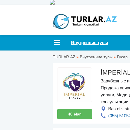
Внутренние туры
TURLAR.AZ
▸
Внутренние туры
▸
Гусар
İMPERİA
Зарубежные и 
Продажа авиа
услуги, Медиц
консультации 
Bas ofis st
40 elan
(055) 5105