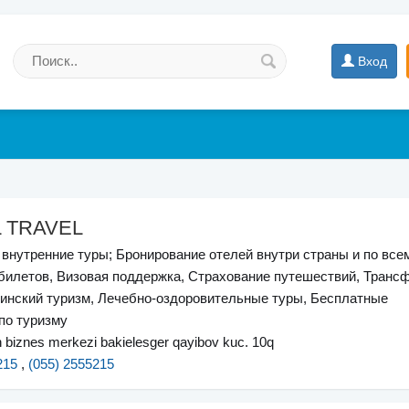
Вход
L TRAVEL
внутренние туры; Бронирование отелей внутри страны и по всем
билетов, Визовая поддержка, Страхование путешествий, Транс
инский туризм, Лечебно-оздоровительные туры, Бесплатные
по туризму
n biznes merkezi bakielesger qayibov kuc. 10q
215
,
(055) 2555215