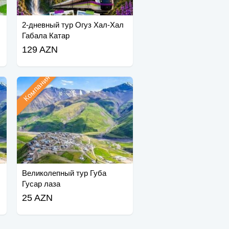
2-дневный тур Огуз Хал-Хал
Габала Катар
129 AZN
Компания
Великолепный тур Губа
Гусар лаза
25 AZN