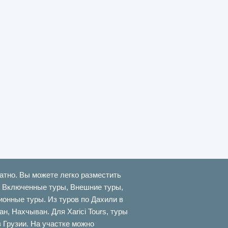
атно. Вы можете легко разместить
ти Включенные туры, Внешние туры,
онные туры. Из туров по Дахили в
 Нахчыван. Для Xarici Tours, туры
в Грузии. На участке можно