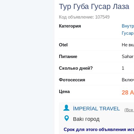
Тур Губа Гусар Лаза
Код объявление: 107549
Категория
Внутр
Гусар
Otel
Не вк
Питание
Səhər
Сколько дней?
1
Фотосессия
Вклю
Цена
28 
İMPERİAL TRAVEL
(Все
Bakı город
Срок для этого объявления ис