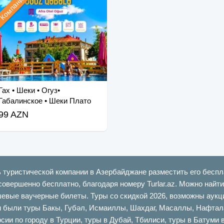
Компания
Гах • Шеки • Огуз•
Габалинское • Шеки Плато
99 AZN
ь туристической компании в Азербайджане разместить его беспл
совершенно бесплатно, благодаря номеру Turlar.az. Можно най
шевые ваучерные билеты. Туры со скидкой 2026, возможны аукци
ыли туры Бакы, Губəл, Исмаиллы, Шахдаг, Масаллы, Нафталан,
сии по городу в Турции, туры в Дубай, Тбилиси, туры в Батуми 