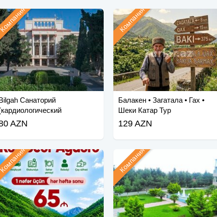
Компания
Компания
Bilgah Санаторий
Балакен • Загатала • Гах •
(кардиологический
Шеки Катар Тур
санаторий)
80 AZN
129 AZN
Компания
Компания