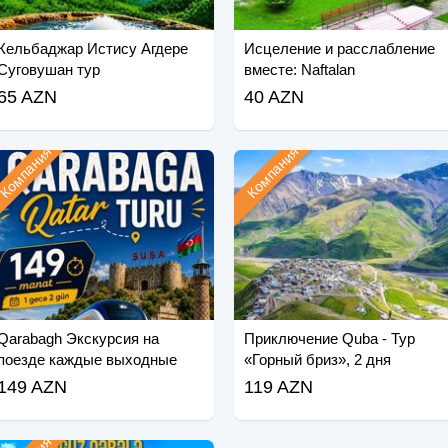
Кельбаджар Истису Агдере
Исцеление и расслабление
Суговушан тур
вместе: Naftalan
65 AZN
40 AZN
Компания
Компания
Qarabagh Экскурсия на
Приключение Quba - Тур
поезде каждые выходные
«Горный бриз», 2 дня
(май-июнь)
149 AZN
119 AZN