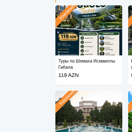
Компания
Туры по Шемаха Исмаиллы
Габала
119 AZN
Компания