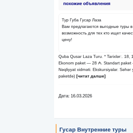
похожие объявления
Тур Губа Гусар Лаза
Вам предлагаются выгодные туры в
возможность для тех кто ищет каче
цену!
Quba Qusar Laza Turu. * Tarixlər:. 18, 1
Ekonom paket — 28 ₼. Standart paket —
Nəqliyyat xidməti. Ekskursiyalar. Səhər 
paketdə)
[читат далше]
Дата: 16.03.2026
Гусар Внутренние туры