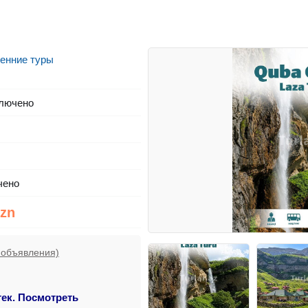
енние туры
лючено
чено
Azn
 объявления)
тек. Посмотреть