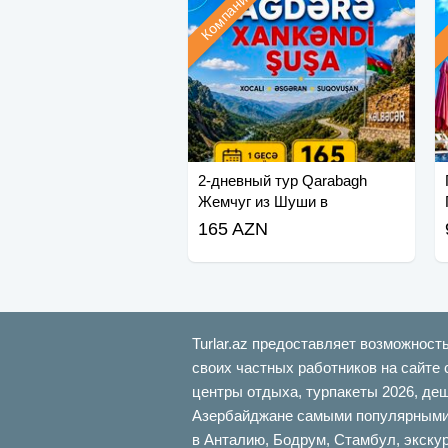
Компания
2-дневный тур Qarabagh
Жемчуг из Шуши в
Кальбаджар
165 AZN
Turlar.az предоставляет возможност
своих частных работников на сайте 
центры отдыха, турпакеты 2026, де
Азербайджане самыми популярными б
в Анталию, Бодрум, Стамбул, экскур