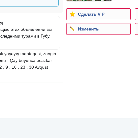
Сделать VIP
Тур
Изменить
мощью этих объявлений вы
следними турами в Губу.
ək yaşayış məntəqəsi, zəngin
yonu - Çay boyunca ecazkar
2 , 9 , 16 , 23 , 30 Avqust