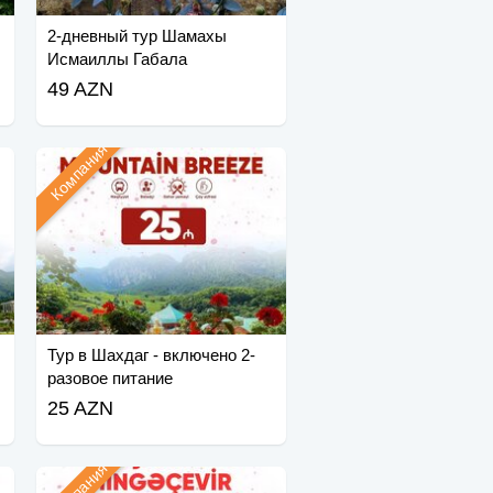
2-дневный тур Шамахы
Исмаиллы Габала
49 AZN
Компания
Тур в Шахдаг - включено 2-
разовое питание
25 AZN
Компания