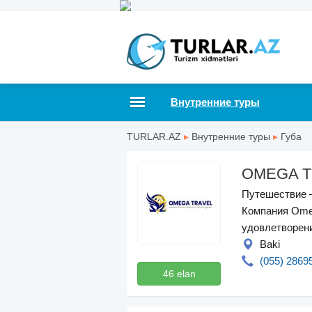
Внутренние туры
TURLAR.AZ
▸
Внутренние туры
▸
Губа
OMEGA T
Путешествие —
Компания Omeg
удовлетворен
Baki
(055) 2869
46 elan