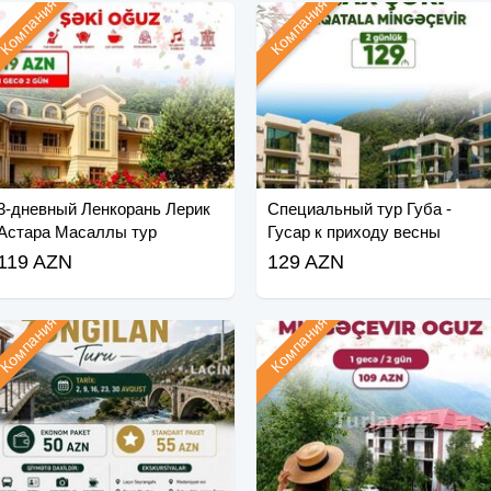
Компания
Компания
3-дневный Ленкорань Лерик
Специальный тур Губа -
Астара Масаллы тур
Гусар к приходу весны
119 AZN
129 AZN
Компания
Компания