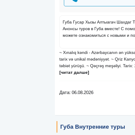
Губа Гусар Хызы Алтыагач Шахдаг 
Анонсы туров в Губа вместе! С по
можете ознакомиться с новыми и по
~ Xınalıq kəndi - Azərbaycanın ən yüks
tarix və unikal mədəniyyət. ~ Qriz Kan
təbiət yürüşü. ~ Qəçrəş meşəliyi. Tarix: 
[читат далше]
Дата: 06.08.2026
Губа Внутренние туры