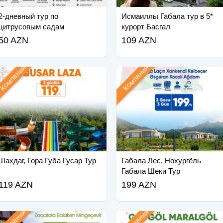
2-дневный тур по
Исмаиллы Габала тур в 5*
цитрусовым садам
курорт Басгал
Ленкорань Астара
50 AZN
109 AZN
Компания
Компания
Шахдаг, Гора Губа Гусар Тур
Габала Лес, Нохургёль
Габала Шеки Тур
119 AZN
199 AZN
Компания
Компания