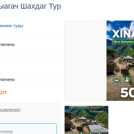
ыагач Шахдаг Тур
енние туры
лючено
лючено
Azn
бъявления)
 номер