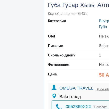
Губа Гусар Хызы Алт
Код объявление: 95491
Категория
Внутр
Губа
Otel
Не вк
Питание
Səhər
Сколько дней?
1
Фотосессия
Не вк
Цена
50 
OMEGA TRAVEL
(Все о
Bakı город
0552869XXX
Показать