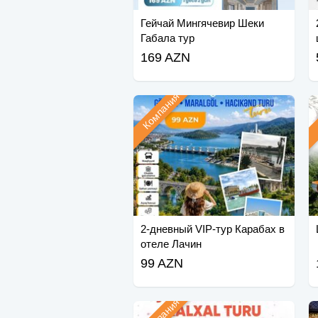
Гейчай Мингячевир Шеки
Габала тур
169 AZN
Компания
2-дневный VIP-тур Карабах в
отеле Лачин
99 AZN
Компания