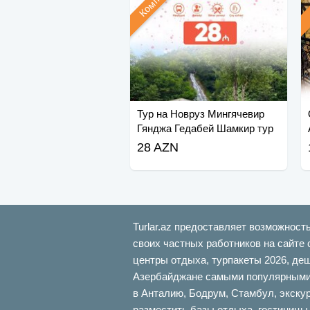
Тур на Новруз Мингячевир
Гянджа Гедабей Шамкир тур
28 AZN
Turlar.az предоставляет возможност
своих частных работников на сайте 
центры отдыха, турпакеты 2026, де
Азербайджане самыми популярными б
в Анталию, Бодрум, Стамбул, экскур
разместить базы отдыха, гостиницы,