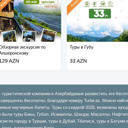
Обзорная экскурсия по
Туры в Губу
Апшеронскому
национальному парку
129 AZN
33 AZN
ь туристической компании в Азербайджане разместить его беспл
совершенно бесплатно, благодаря номеру Turlar.az. Можно най
шевые ваучерные билеты. Туры со скидкой 2026, возможны аукци
ыли туры Бакы, Губəл, Исмаиллы, Шахдаг, Масаллы, Нафталан,
сии по городу в Турции, туры в Дубай, Тбилиси, туры в Батуми 
 дома, туристические бюро.