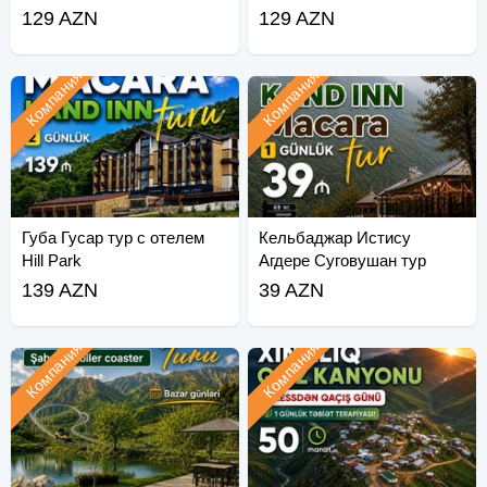
129 AZN
129 AZN
Компания
Компания
Губа Гусар тур с отелем
Кельбаджар Истису
Hill Park
Агдере Суговушан тур
139 AZN
39 AZN
Компания
Компания