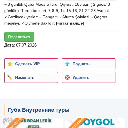
~ 3 günlük Quba Macəra turu. Qiymət: 185 azn ( 2 gecə/ 3
günlük ). Turun tarixləri: 7-8-9, 14-15-16, 21-22-23 Avqust .
✓Gəziləcək yerlər:. - Təngaltı. - Afurca Şəlaləsi. - Qəçrəş
meşəliyi. ✓Qiymətə daxildir:
[читат далше]
Поделиться
Дата: 07.07.2026
Сделать VIP
Поднять
Изменить
Удалить
Губа Внутренние туры
Компания
Компания