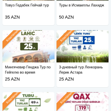
Товуз Гедабек Гейчай тур
Туры в Исмаиллы Лахидж
35 AZN
50 AZN
Компания
Компания
Мингячевир Гянджа Тур по
3-дневный тур Ленкорань
Гейгелю во время
Лерик Астара
Рамадана
25 AZN
25 AZN
Компания
Компания