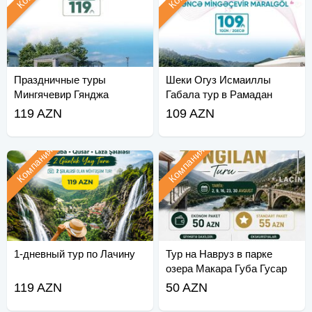
Праздничные туры
Шеки Огуз Исмаиллы
Мингячевир Гянджа
Габала тур в Рамадан
Гейгель
119 AZN
109 AZN
Компания
Компания
1-дневный тур по Лачину
Тур на Навруз в парке
озера Макара Губа Гусар
119 AZN
50 AZN