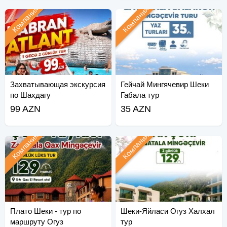
Компания
Компания
Захватывающая экскурсия
Гейчай Мингячевир Шеки
по Шахдагу
Габала тур
99 AZN
35 AZN
Компания
Компания
Плато Шеки - тур по
Шеки-Яйласи Огуз Халхал
маршруту Огуз
тур