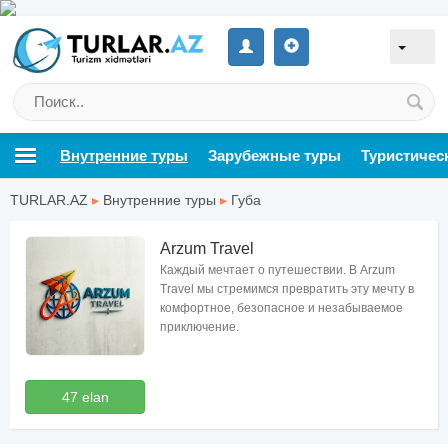
Внутренние туры
Зарубежные туры
Туристичес
TURLAR.AZ
▸
Внутренние туры
▸
Губа
Arzum Travel
Каждый мечтает о путешествии. В Arzum
Travel мы стремимся превратить эту мечту в
комфортное, безопасное и незабываемое
приключение.
47 elan