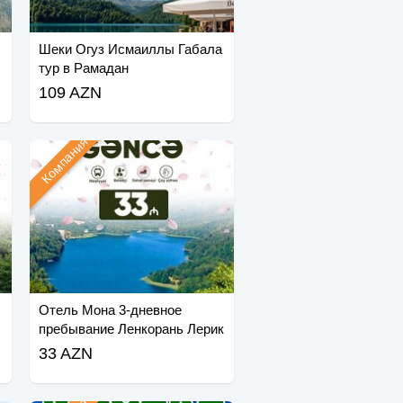
Шеки Огуз Исмаиллы Габала
тур в Рамадан
109 AZN
Компания
Отель Мона 3-дневное
пребывание Ленкорань Лерик
Астара
33 AZN