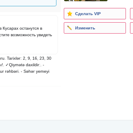
Сделать VIP
Изменить
 Кусарах останутся в
стите возможность увидеть
. Tarixlər: 2, 9, 16, 23, 30
ı!. ✓Qiymətə daxildir:. -
 tur rəhbəri. - Səhər yemeyi