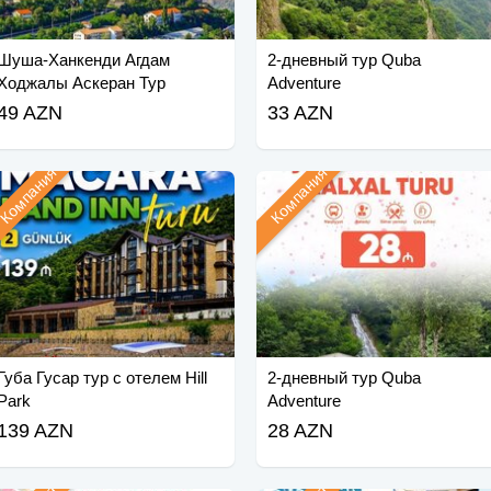
Шуша-Ханкенди Агдам
2-дневный тур Quba
Ходжалы Аскеран Тур
Adventure
49 AZN
33 AZN
Компания
Компания
Губа Гусар тур с отелем Hill
2-дневный тур Quba
Park
Adventure
139 AZN
28 AZN