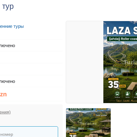
 тур
енние туры
лючено
лючено
Azn
ения)
 номер