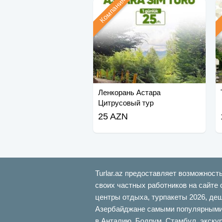
Компания
Ленкорань Астара
Цитрусовый тур
25 AZN
Turlar.az предоставляет возможност
своих частных работников на сайте 
центры отдыха, турпакеты 2026, де
Азербайджане самыми популярными б
в Анталию, Бодрум, Стамбул, экскур