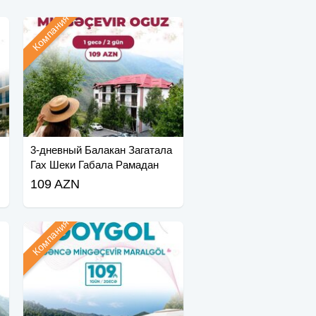
Компания
3-дневный Балакан Загатала
Гах Шеки Габала Рамадан
109 AZN
Компания