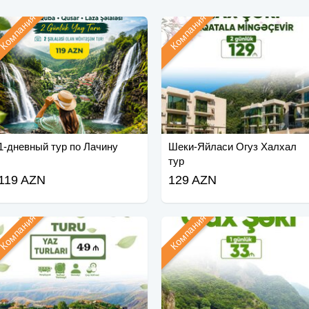
Компания
Компания
1-дневный тур по Лачину
Шеки-Яйласи Огуз Халхал
тур
119 AZN
129 AZN
Компания
Компания