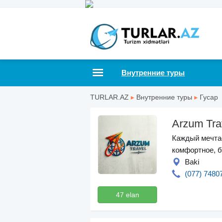
Внутренние туры
TURLAR.AZ
▸
Внутренние туры
▸
Гусар
Arzum Tra
Каждый мечтае
комфортное, б
Baki
(077) 7480
47 elan