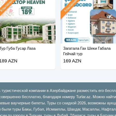
Компания
Компания
Тур Губа Гусар Лаза
Загатала Гах Шеки Габала
Гейчай тур
189 AZN
169 AZN
ь туристической компании в Азербайджане разместить его беспл
совершенно бесплатно, благодаря номеру Turlar.az. Можно най
шевые ваучерные билеты. Туры со скидкой 2026, возможны аукци
ыли туры Бакы, Губəл, Исмаиллы, Шахдаг, Масаллы, Нафталан,
сии по городу в Турции, туры в Дубай, Тбилиси, туры в Батуми 