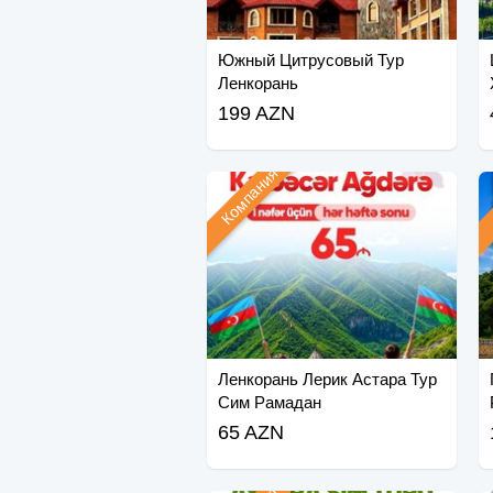
Южный Цитрусовый Тур
Ленкорань
199 AZN
Компания
Ленкорань Лерик Астара Тур
Сим Рамадан
65 AZN