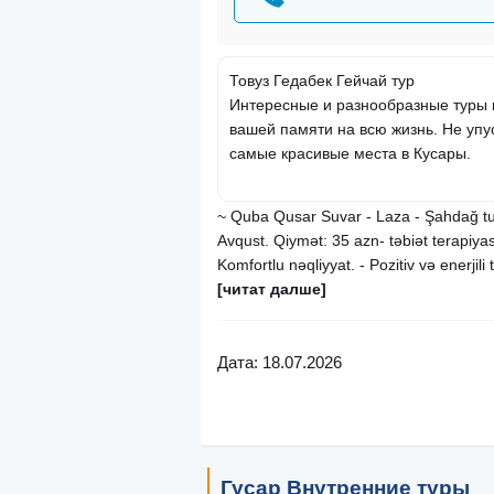
Товуз Гедабек Гейчай тур
Интересные и разнообразные туры в
вашей памяти на всю жизнь. Не упу
самые красивые места в Кусары.
~ Quba Qusar Suvar - Laza - Şahdağ turu
Avqust. Qiymət: 35 azn- təbiət terapiyas
Komfortlu nəqliyyat. - Pozitiv və enerjili
[читат далше]
Дата: 18.07.2026
Гусар Внутренние туры