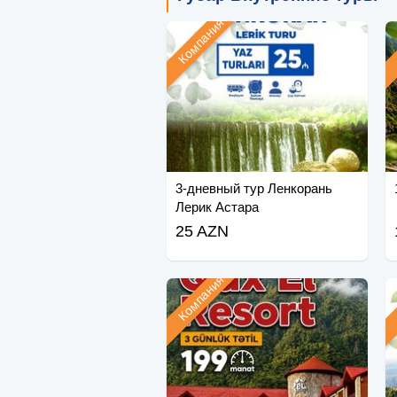
Компания
3-дневный тур Ленкорань
Лерик Астара
25 AZN
Компания