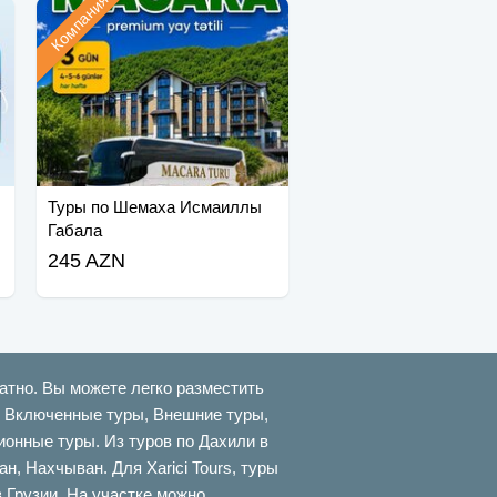
Компания
Туры по Шемаха Исмаиллы
Габала
245 AZN
атно. Вы можете легко разместить
ти Включенные туры, Внешние туры,
онные туры. Из туров по Дахили в
 Нахчыван. Для Xarici Tours, туры
в Грузии. На участке можно