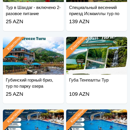
Тур в Шахдаг - включено 2-
Специальный весенний
разовое питание
приезд Исмаиллы тур по
Лагичу
25 AZN
139 AZN
Компания
Компания
Губинский горный бриз,
Губа Тенгеалты Тур
тур по парку озера
приключений
25 AZN
109 AZN
Компания
Компания