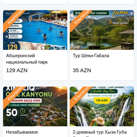
Компания
Компания
Абшеронский
Тур Шеки-Габала
национальный парк
Шахдили тур
129 AZN
35 AZN
Компания
Компания
Незабываемое
2-дневный тур Хызи Губа