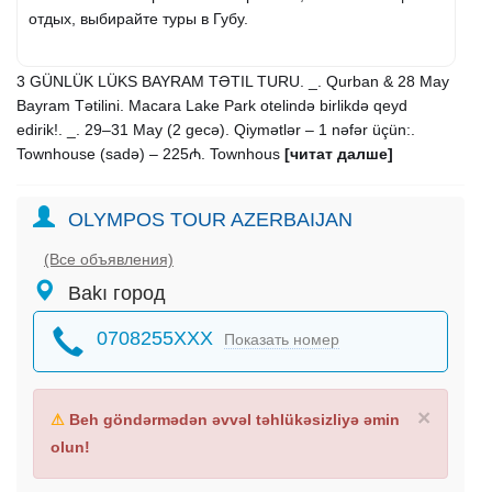
отдых, выбирайте туры в Губу.
3 GÜNLÜK LÜKS BAYRAM TƏTIL TURU. _. Qurban & 28 May
Bayram Tətilini. Macara Lake Park otelində birlikdə qeyd
edirik!. _. 29–31 May (2 gecə). Qiymətlər – 1 nəfər üçün:.
Townhouse (sadə) – 225₼. Townhous
[читат далше]
OLYMPOS TOUR AZERBAIJAN
(Все объявления)
Bakı город
0708255XXX
Показать номер
×
⚠
Beh göndərmədən əvvəl təhlükəsizliyə əmin
olun!