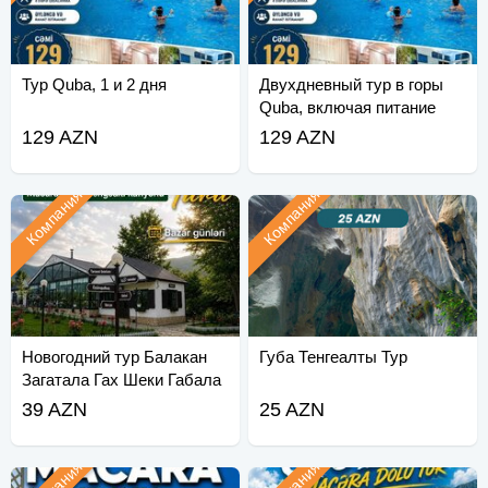
Тур Quba, 1 и 2 дня
Двухдневный тур в горы
Quba, включая питание
129 AZN
129 AZN
Компания
Компания
Новогодний тур Балакан
Губа Тенгеалты Тур
Загатала Гах Шеки Габала
39 AZN
25 AZN