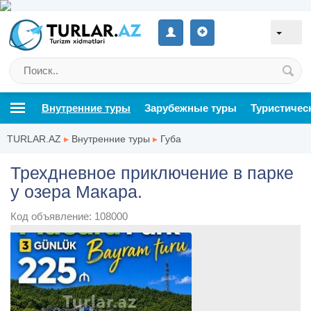
Внутренние туры
Зарубежные туры
Туристичес
TURLAR.AZ
▸
Внутренние туры
▸
Губа
Трехдневное приключение в парке
у озера Макара.
Код объявление: 108000