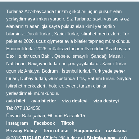
Turlar.az Azərbaycanda turizm şirkətləri üçün pulsuz elan
yerləşdirməyə imkan yaradır. Siz Turlar.az saytı vasitəsilə öz
elanlarınızı asanlıqla sayta pulsuz elan kimi yerləşdirə
bilərsiniz. Daxili Turlar , Xarici Turlar, istirahet merkezleri , Tur
paketler 2026, ucuz qiymete avia biletler tapmaq mümkündür.
Endirimli turlar 2026, müalicəvi turlar mövcuddur. Azərbaycan
Daxili turlar üçün Bakı , Qəbələ, İsmayıllı, Şahdağ, Masallı,
Naftlanan, Naxçıvan turları ən çox yayılanlardı. Xarici Turlar
üçün siz Antalya, Bodrum , İstanbul turlari, Turkiyədə şəhər
turları, Dubay turlari, Gürcüstanda Tiflis, Batumi turlari. Saytda
Istirahet merkezleri , hoteller, evler , turizm elanları
yerlesdirmek mümkündür.
avia bilet
avia biletler
viza desteyi
viza desteyi
Tel: 077 1324956
Ünvan: Bakı şəhəri, Əhməd Rəcəbli 15
Instagram
Facebook
Tiktok
Privacy Policy
Term of use
Haqqımızda
razılaşma
© 2016
TURLAR.AZ
info [@] turlar.az |
Bizimlə əlaqə
a: 0