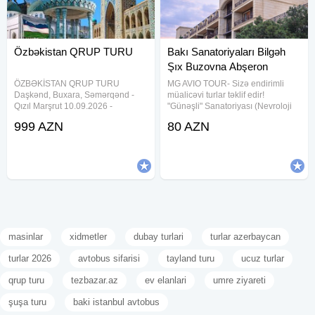
Özbəkistan QRUP TURU
Bakı Sanatoriyaları Bilgəh
Şıx Buzovna Abşeron
ÖZBƏKİSTAN QRUP TURU
MG AVIO TOUR- Sizə endirimli
Daşkənd, Buxara, Səmərqənd -
müalicəvi turlar təklif edir!
Qızıl Marşrut 10.09.2026 -
"Günəşli" Sanatoriyası (Nevroloji
15.09.2026 - 999$ 19.10.2026 -
Sanatoriya) 80 m 1 nəfər üçün.
999 AZN
80 AZN
24.10.2026 - 999$ 5 gecə \ 6 gün
"Bilgəh" Sanatoriyası (Kardioloji
_ Qiymətə daxildir Üç fərqli
Sanatoriya) 80 m 1 nəfər üçün
şəhərdə, ən gözəl hotellərdə
gecələmə Səhər
masinlar
xidmetler
dubay turlari
turlar azerbaycan
turlar 2026
avtobus sifarisi
tayland turu
ucuz turlar
qrup turu
tezbazar.az
ev elanlari
umre ziyareti
şuşa turu
baki istanbul avtobus