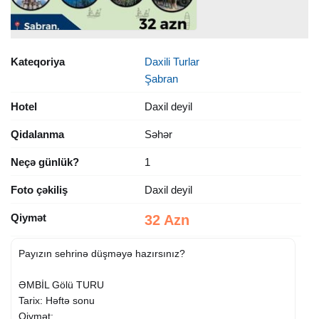
Kateqoriya
Daxili Turlar
Şabran
Hotel
Daxil deyil
Qidalanma
Səhər
Neçə günlük?
1
Foto çəkiliş
Daxil deyil
Qiymət
32 Azn
Payızın sehrinə düşməyə hazırsınız?
ƏMBİL Gölü TURU
Tarix: Həftə sonu
Qiymət: