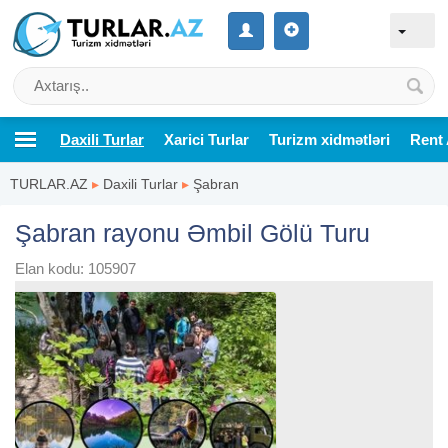
Daxili Turlar
Xarici Turlar
Turizm xidmətləri
Rent 
TURLAR.AZ
▸
Daxili Turlar
▸
Şabran
️Şabran rayonu Əmbil Gölü Turu ️
Elan kodu: 105907