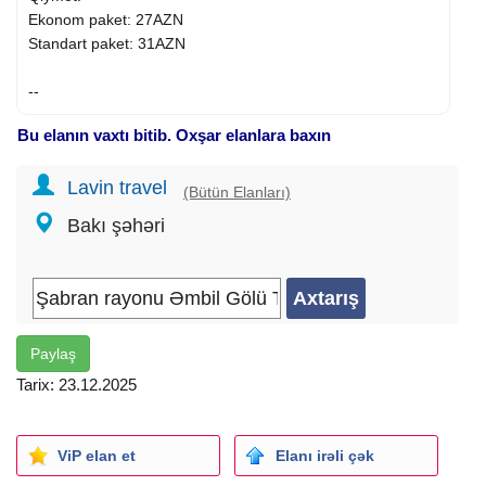
Ekonom paket: 27AZN
Standart paket: 31AZN
--
Bu elanın vaxtı bitib. Oxşar elanlara baxın
Qiymətə daxildir:
Vip Nəqliyyat
Lavin travel
Səhər yeməyi (standart pakete)
(Bütün Elanları)
Meşədə ocaq çayı və şirniyyat
Bakı şəhəri
Bələdçi xidməti
Ekskursiya (Əmbil gölü)
--
Səyahət zamanı lazım olacaq avadanlıqlar:
Paylaş
Sürüşməyən ayaqqabı
Tarix: 23.12.2025
Su qabı
Çörək arası qida (buterbrod, sendviç və s.)
ViP elan et
Elanı irəli çək
--