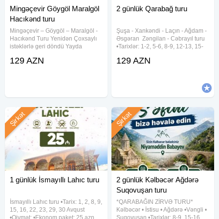
Mingəçevir Göygöl Maralgöl
2 günlük Qarabağ turu
Hacıkənd turu
Mingəçevir – Göygöl – Maralgöl -
Şuşa ︎- Xankəndi ︎- Laçın ︎- Ağdam ︎-
Hacıkənd Turu Yenidən Çoxsaylı
Əsgəran ︎ Zəngilan ︎- Cəbrayıl turu
istəklərlə geri döndü Yayda
•Tarixlər: 1-2, 5-6, 8-9, 12-13, 15-
təbiətin qəlbinə səyahətə çıxmağa
16, 19-20, 22-23, 26-27, 29-30
129 AZN
129 AZN
nə deyirsiniz? Sadəcə 129 AZN –
Avqust •Qiymətlər: ✓Laçında
2 günlük, 1 gecəlik unudulmaz
gecələməklə: • Laçın kottecləri -
təcrübə! Tarixlər:
129 azn
Şirkət
Şirkət
1 günlük İsmayıllı Lahıc turu
2 günlük Kəlbəcər Ağdərə
Suqovuşan turu
İsmayıllı Lahıc turu •Tarix: 1, 2, 8, 9,
*QARABAĞIN ZİRVƏ TURU*
15, 16, 22, 23, 29, 30 Avqust
Kəlbəcər • İstisu • Ağdərə •Vəngli •
•Qiymət: •Ekonom paket: 25 azn
Suqovuşan •Tarixlər: 8-9, 15-16,