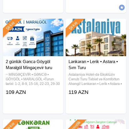
günlük tur - Qrup
Şirkət
Şirkət
2 günlük Gəncə Göygöl
Lənkəran • Lerik • Astara •
Maralgöl Mingəçevir turu
Sım Turu
~ MİNGƏÇEVİR • GƏNCƏ •
Astalaniya Hotel-də Eksklüziv
GÖYGÖL • MARALGÖL •Turun
Cənub Turu Təbiət və Komfortun
tarixi: 1-2, 8-9, 15-16, 22-23, 29-30
Ahəngi! Lənkəran • Lerik • Astara •
Avqust •Qiymət - 109 azn
Sım Turu Qiymət: 119 AZN ⸻
109 AZN
119 AZN
✓Qiymətə daxildir: ➠ Vıp nəqliyyat
Tarixlər: ⸻ 29-30 İYUL 1-2
➠ Bələdçi xidməti ➠ Səhər yeməyi
AVQUST 5-6 AVQUST 8-9
(2 dəfə) ➠ 4★ AS VƏ GİS oteldə
AVQUST 12-13 AVQUST 15-16
AVQUST 18-19
Agentlik
Şirkət