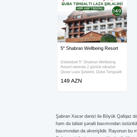
5* Shabran Wellbeing Resort
Dəbdəbəli 5* Shabran Wellbeing
Resort otelində 2 günlük istirahət
Qusar Laza Şəlaləsi, Quba Təngaalti
2 günlük tur _ Turun Tarixi: 16-17, 23-
149 AZN
24 May və hər həftəsonu Tur müddəti
: (1 gecə/ 2 gün) Turun
Şabran Xəzər dənizi ilə Böyük Qafqaz d
həm də təbiət şəraiti baxımından üstünlük
baxımından da əlverişlidir. Rayonun bu m