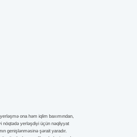
 yerləşmə ona həm iqlim baxımından,
yi nöqtədə yerləşdiyi üçün nəqliyyat
nın genişlənməsinə şərait yaradır.