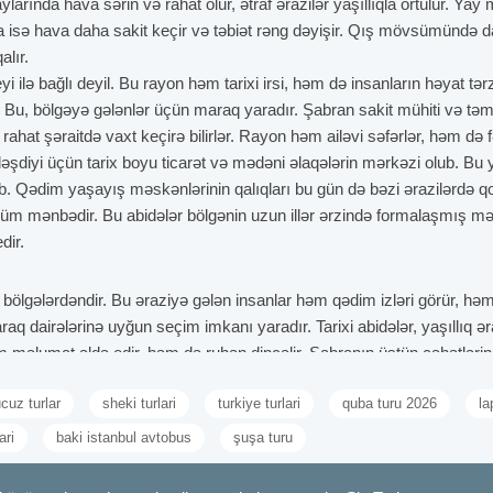
larında hava sərin və rahat olur, ətraf ərazilər yaşıllıqla örtülür. 
da isə hava daha sakit keçir və təbiət rəng dəyişir. Qış mövsümündə d
lır.
ilə bağlı deyil. Bu rayon həm tarixi irsi, həm də insanların həyat tərz
. Bu, bölgəyə gələnlər üçün maraq yaradır. Şabran sakit mühiti və təmiz
at şəraitdə vaxt keçirə bilirlər. Rayon həm ailəvi səfərlər, həm də f
diyi üçün tarix boyu ticarət və mədəni əlaqələrin mərkəzi olub. Bu yo
b. Qədim yaşayış məskənlərinin qalıqları bu gün də bəzi ərazilərdə qo
ənbədir. Bu abidələr bölgənin uzun illər ərzində formalaşmış mədəni
dir.
n bölgələrdəndir. Bu əraziyə gələn insanlar həm qədim izləri görür, hə
aq dairələrinə uyğun seçim imkanı yaradır. Tarixi abidələr, yaşıllıq əra
məlumat əldə edir, həm də ruhən dincəlir. Şabranın üstün cəhətlərind
ğudur. Bu da bölgəni ailəvi səfərlər və dostlarla gəzintilər üçün uy
cuz turlar
sheki turlari
turkiye turlari
quba turu 2026
la
idələrindən biridir və bölgənin simvolu hesab olunur. Bu qala dağın y
ari
baki istanbul avtobus
şuşa turu
ziləri müşahidə etmək üçün istifadə olunub. Tarixçilərin fikrincə, Çır
qədim daş divarları, geniş mənzərəni və təmiz havanı görərək bölgən