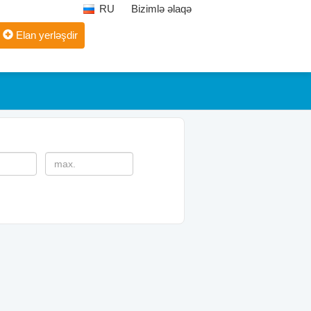
RU
Bizimlə əlaqə
Elan yerləşdir