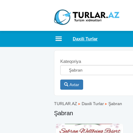
Daxili Turlar
Kateqoriya
Axtar
TURLAR.AZ
▸
Daxili Turlar
▸
Şabran
Şabran