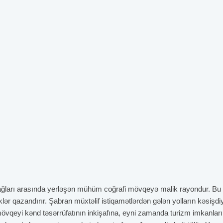
ağları arasında yerləşən mühüm coğrafi mövqeyə malik rayondur. Bu
lər qazandırır. Şabran müxtəlif istiqamətlərdən gələn yolların kəsişdi
övqeyi kənd təsərrüfatının inkişafına, eyni zamanda turizm imkanları