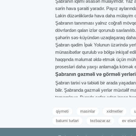
Şabranın iqlimi əsasən mülayimdir. Yaz ay
sərin hava şəraiti yaradır. Payız ayların
Lakin düzənliklərdə hava daha mülayim qa
Şabranın tanınması yalnız coğrafi mövqeyi 
dövrlərdən qalan izlər qorunub saxlanılıb
şəhərin səs-küyündən uzaqlaşaraq daha rah
Şabran qədim İpək Yolunun üzərində yerləş
münasibətlər qurulub və bölgə inkişaf edi
haqqında məlumat əldə etmək üçün mühüm m
prosesləri daha yaxşı anlamağa kömək e
Şabranın gəzməli və görməli yerləri
Şabran tarixi və təbiəti bir arada yaşada
bilir. Şabranda gəzməli yerlər müxtəlif mar
tamamlayır. Burada səfər edən insan həm 
məkanlara asan çatmaq imkanının mövcudlu
Çıraqqala
qiymeti
masinlar
xidmetler
u
Çıraqqala Şabranın ən tanınmış tarixi ab
batumi turlari
tezbazar.az
ev elanl
müdafiə məqsədi daşıyıb, həm də ətraf əra
oynayıb. Bu gün isə ora gedən insanlar 