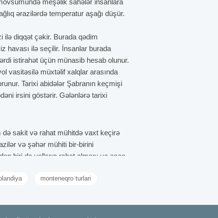
Yay mövsümündə meşəlik sahələr insanlara
ağlıq ərazilərdə temperatur aşağı düşür.
i ilə diqqət çəkir. Burada qədim
 havası ilə seçilir. İnsanlar burada
ərdi istirahət üçün münasib hesab olunur.
l vasitəsilə müxtəlif xalqlar arasında
runur. Tarixi abidələr Şabranın keçmişi
 irsini göstərir. Gələnlərə tarixi
m də sakit və rahat mühitdə vaxt keçirə
zilər və şəhər mühiti bir-birini
ən biri də yolların rahat olması və əsas
ğun edir.
plandiya
monteneqro turlari
üksək hissəsində yerləşdiyi üçün həm
aqqala əsrlər əvvəl mühüm strateji rol
in keçmişi haqqında təsəvvür