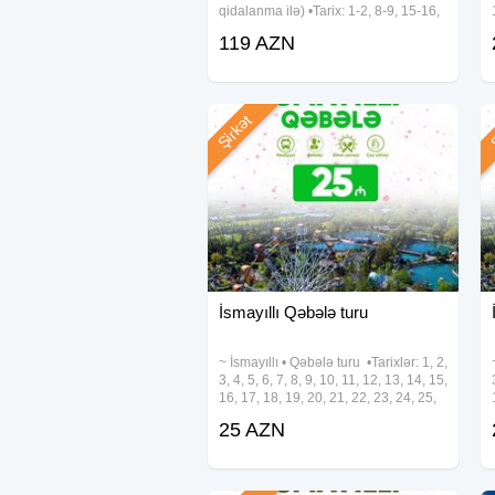
qidalanma ilə) •Tarix: 1-2, 8-9, 15-16,
22-23, 29-30 Avqust ✓Qiymətə
119 AZN
daxildir: • Komfortlu nəqliyyat • 1 gecə
oteldə gecələmək • Zəngəzur
Şirkət
Ş
İsmayıllı Qəbələ turu
~ İsmayıllı • Qəbələ turu •Tarixlər: 1, 2,
3, 4, 5, 6, 7, 8, 9, 10, 11, 12, 13, 14, 15,
16, 17, 18, 19, 20, 21, 22, 23, 24, 25,
26, 27, 28, 29, 30, 31 Avqust •Qiymət:
25 AZN
• Ekonom paket - 25 azn • Standart
paket - 29 azn