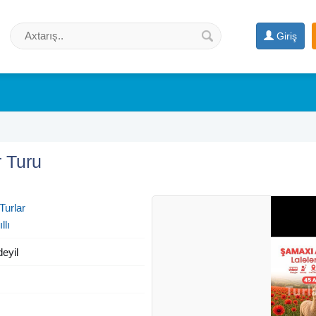
Giriş
 Turu
Turlar
llı
deyil