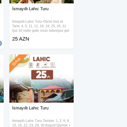
İsmayıllı Lahıc Turu
İsmayıllı Lahıc Turu •Tarixi hiss et
Tarix: 4, 5, 11, 12, 18, 19, 25, 26, 31
İyul 10 nəfər gətir, özün ödənişsiz gəl
Tələbələrə 10% endirim 6-12 yaş
25 AZN
uşaqlar 10% endirim Qrup turlarımıza
xüsusi endirimlərimiz
Şirkət
İsmayıllı Lahıc Turu
İsmayıllı Lahıc Turu Tarixlər: 1, 2, 8, 9,
15, 16, 22, 23, 29, 30 Avqust Qiymət: •