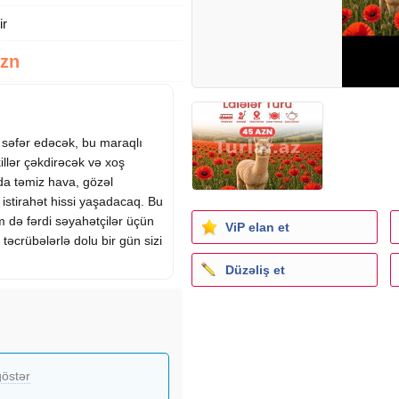
ir
Azn
səfər edəcək, bu maraqlı
illər çəkdirəcək və xoş
da təmiz hava, gözəl
istirahət hissi yaşadacaq. Bu
m də fərdi səyahətçilər üçün
ViP elan et
 təcrübələrlə dolu bir gün sizi
Düzəliş et
1 May
östər