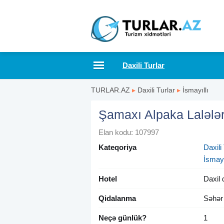
Daxili Turlar
TURLAR.AZ
▸
Daxili Turlar
▸
İsmayıllı
Şamaxı Alpaka Lalələr
Elan kodu: 107997
Kateqoriya
Daxili 
İsmayı
Hotel
Daxil 
Qidalanma
Səhər
Neçə günlük?
1