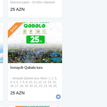
Ekonom paket – 25 AZN • Standart
paket – 29 AZN (səhər yeməyi daxil)
25 AZN
Qiymətə daxildir: • Komfortlu nəqliyyat
•
Şirkət
İsmayıllı Qəbələ turu
~ İsmayıllı Qəbələ turu •Tarix: 1, 2, 3,
4, 5, 6, 7, 8, 9, 10, 11, 12, 13, 14, 15,
16, 17, 18, 19, 20, 21, 22, 23, 24, 25,
26, 27, 28, 29, 30, 31 Avqust •Qiymət:
25 AZN
•Ekonom paket: 25 azn •Standart
paket: 29