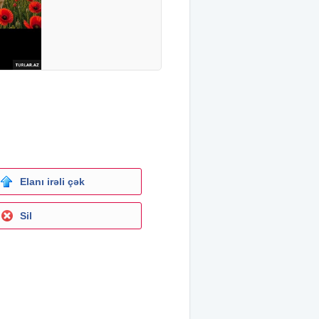
Elanı irəli çək
Sil