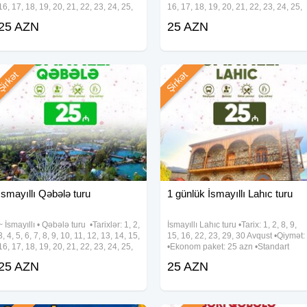
16, 17, 18, 19, 20, 21, 22, 23, 24, 25,
16, 17, 18, 19, 20, 21, 22, 23, 24, 25,
26, 27, 28, 29, 30, 31 Avqust •Qiymət:
26, 27, 28, 29, 30, 31 Avqust •Qiymət:
25 AZN
25 AZN
•Ekonom paket: 25 azn •Standart
•Ekonom paket: 25 azn •Standart
paket: 29 azn ✓Qiymətə
paket: 29 azn ✓Qiymətə
irkət
Şirkət
İsmayıllı Qəbələ turu
1 günlük İsmayıllı Lahıc turu
~ İsmayıllı • Qəbələ turu •Tarixlər: 1, 2,
İsmayıllı Lahıc turu •Tarix: 1, 2, 8, 9,
3, 4, 5, 6, 7, 8, 9, 10, 11, 12, 13, 14, 15,
15, 16, 22, 23, 29, 30 Avqust •Qiymət:
16, 17, 18, 19, 20, 21, 22, 23, 24, 25,
•Ekonom paket: 25 azn •Standart
26, 27, 28, 29, 30, 31 Avqust •Qiymət:
paket: 29 azn ✓Qiymətə daxildir:
25 AZN
25 AZN
• Ekonom paket – 25 azn • Standart
•Nəqliyyat xidməti •Ekskursiyalar
paket – 29
•Səhər yeməyi(standart