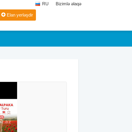
RU
Bizimlə əlaqə
Elan yerləşdir