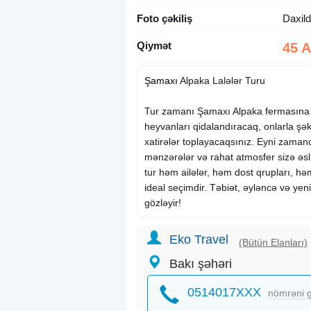
Foto çəkiliş
Daxild
Qiymət
45 
Şamaxı
Alpaka Lalələr Turu
Tur zamanı Şamaxı Alpaka fermasına 
heyvanları qidalandıracaq, onlarla şək
xatirələr toplayacaqsınız. Eyni zaman
mənzərələr və rahat atmosfer sizə əsl 
tur həm ailələr, həm dost qrupları, hə
ideal seçimdir. Təbiət, əyləncə və yeni
gözləyir!
—————————
Tarix: 9, 10, 11, 16, 17, 23, 24, 30, 3
Eko Travel
(Bütün Elanları)
—————————
Bakı şəhəri
Qiymət:
Uşaqlar üçün: 45₼
0514017XXX
nömrəni g
Böyüklər üçün: 55₼
—————————