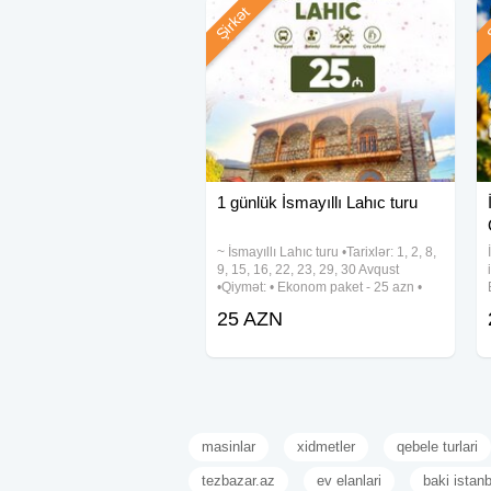
Şirkət
Ş
1 günlük İsmayıllı Lahıc turu
~ İsmayıllı Lahıc turu •Tarixlər: 1, 2, 8,
9, 15, 16, 22, 23, 29, 30 Avqust
•Qiymət: • Ekonom paket - 25 azn •
Standart paket - 29 azn (səhər yeməyi
25 AZN
daxil) ✓Qiymətə daxildir: • Komfortlu
nəqliyyat •
masinlar
xidmetler
qebele turlari
tezbazar.az
ev elanlari
baki istan