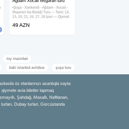
Ağdam Xocalı Əsgəran turu
e
•Şuşa - Xankəndi - Ağdam - Xocalı -
Əsgəran İsa Bulağı Turu — Tarix: 14,
15, 20, 21, 26, 27, 28 İyun — Qiymət:
•Ekonom paket: 49 Azn •Standart
49 AZN
paket: 54 Azn — Qiymətə daxildir:
•Nəqliyyat xidməti
toy masinlari
baki istanbul avtobus
şuşa turu
itəsilə öz elanlarınızı asanlıqla sayta
uz qiymete avia biletler tapmaq
smayıllı, Şahdağ, Masallı, Naftlanan,
 turları, Dubay turlari, Gürcüstanda