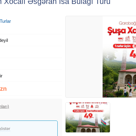
Xocalı Əsgəran İsa Bulağı Turu
Turlar
deyil
ir
Azn
ları)
östər