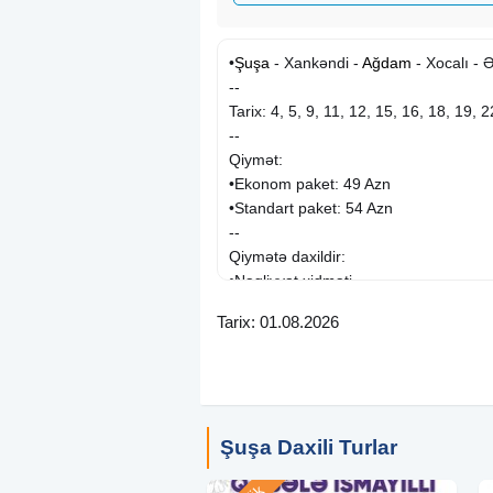
•
Şuşa
- Xankəndi -
Ağdam
- Xocalı - 
--
Tarix: 4, 5, 9, 11, 12, 15, 16, 18, 19, 2
--
Qiymət:
•Ekonom paket: 49 Azn
•Standart paket: 54 Azn
--
Qiymətə daxildir:
•Nəqliyyat xidməti
•Ekskursiyalar
Tarix: 01.08.2026
•Səhər yeməyi (standart paket)
•Axşam qayıdışda çay
•Tur rəhbəri
•Yol boyu maarifləndirici söhbətlər, gə
və tarixi məlumatlar.
Şuşa Daxili Turlar
--
Gəzinti ardıcıllığı: