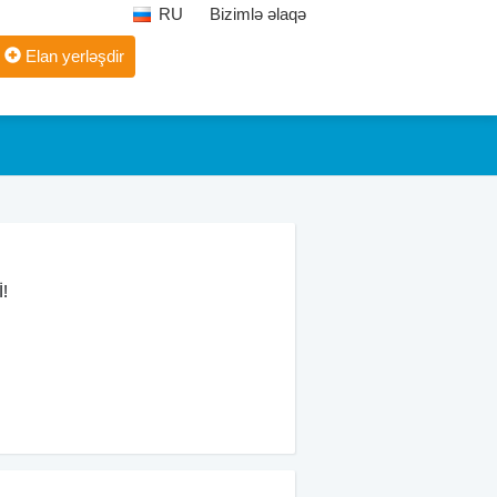
RU
Bizimlə əlaqə
Elan yerləşdir
!