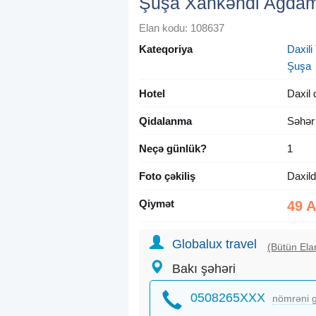
Şuşa Xankəndi Ağdam 
Elan kodu: 108637
Kateqoriya
Daxili 
Şuşa
Hotel
Daxil 
Qidalanma
Səhər
Neçə günlük?
1
Foto çəkiliş
Daxild
Qiymət
49 
Globalux travel
(Bütün Elan
Bakı şəhəri
0508265XXX
nömrəni g