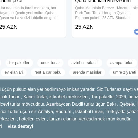
dadını çıxar
Quba Mountain Breeze turu
Hər addımında fərqli mənzərə, hər
Quba Mountain Breeze - Macara Lak
dayanacağında yeni xatirə. Quba,
Park Turu Tarix: Hər gün Qiymət:
Qusar və Laza sizi təbiətin ən gözəl
Ekonom paket - 25 AZN Standart
ünvanlarına aparacaq. Möhtəşəm
paket - 29 AZN Qiymətə daxildir: •
25 AZN
25 AZN
Quba Qusar Laza Turu Tarix: Hər gün
Nəqliyyat xidməti • Ekskursiyalar •
Qiymət: Ekonom paket — 25 AZN
Səhər yeməyi (yalnız standart
Standart
paketdə) • Çay
tur paketler
ucuz turlar
avtobus sifarisi
avropa turlari
ev elanlari
rent a car baku
arenda masinlar
umre ziyareti
 üçün pulsuz elan yerləşdirməyə imkan yaradır. Siz Turlar.az saytı vas
axili Turlar , Xarici Turlar, istirahet merkezleri , Tur paketler 2026, uc
cəvi turlar mövcuddur. Azərbaycan Daxili turlar üçün Bakı , Qəbələ, İ
rici Turlar üçün siz Antalya, Bodrum , İstanbul turlari, Turkiyədə şəhər
merkezleri , hoteller, evler , turizm elanları yerlesdirmek mümkündür.
i
viza desteyi