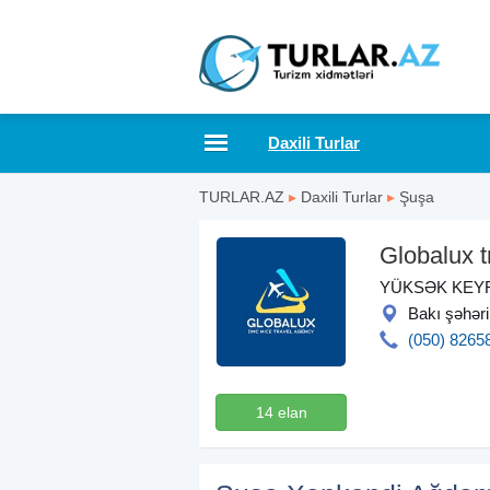
Daxili Turlar
TURLAR.AZ
▸
Daxili Turlar
▸
Şuşa
Globalux t
YÜKSƏK KEYF
Bakı şəhəri 
(050) 8265
14 elan