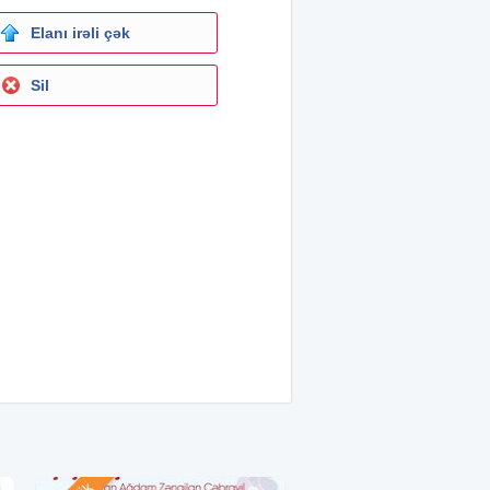
Elanı irəli çək
Sil