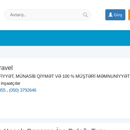
Giriş
ravel
İYYƏT, MÜNASİB QİYMƏT VƏ 100 % MÜŞTƏRİ MƏMNUNİYYƏTİ
inşaatçılar
855
,
(050) 3792646