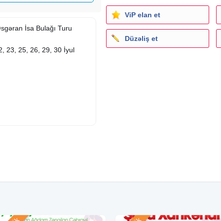
ViP elan et
Əsgəran İsa Bulağı Turu
Düzəliş et
2, 23, 25, 26, 29, 30 İyul
zilən yerlər haqqında ətraflı