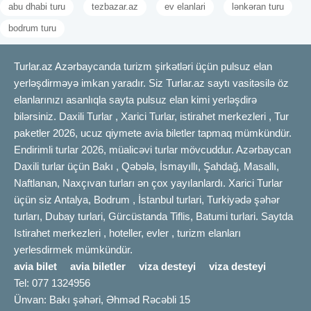
abu dhabi turu
tezbazar.az
ev elanlari
lənkəran turu
bodrum turu
Turlar.az Azərbaycanda turizm şirkətləri üçün pulsuz elan
yerləşdirməyə imkan yaradır. Siz Turlar.az saytı vasitəsilə öz
elanlarınızı asanlıqla sayta pulsuz elan kimi yerləşdirə
bilərsiniz. Daxili Turlar , Xarici Turlar, istirahet merkezleri , Tur
paketler 2026, ucuz qiymete avia biletler tapmaq mümkündür.
Endirimli turlar 2026, müalicəvi turlar mövcuddur. Azərbaycan
Daxili turlar üçün Bakı , Qəbələ, İsmayıllı, Şahdağ, Masallı,
Naftlanan, Naxçıvan turları ən çox yayılanlardı. Xarici Turlar
üçün siz Antalya, Bodrum , İstanbul turlari, Turkiyədə şəhər
turları, Dubay turlari, Gürcüstanda Tiflis, Batumi turlari. Saytda
Istirahet merkezleri , hoteller, evler , turizm elanları
yerlesdirmek mümkündür.
avia bilet
avia biletler
viza desteyi
viza desteyi
Tel: 077 1324956
Ünvan: Bakı şəhəri, Əhməd Rəcəbli 15