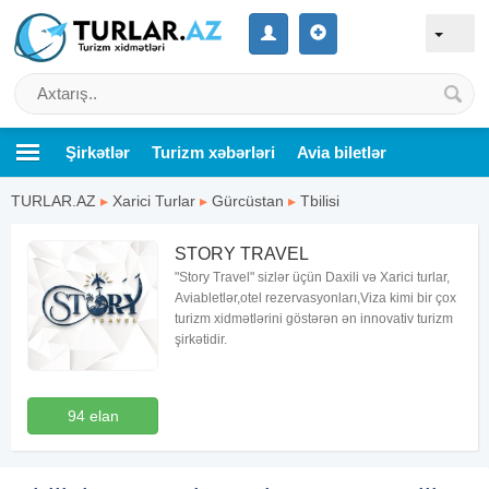
Şirkətlər
Turizm xəbərləri
Avia biletlər
TURLAR.AZ
▸
Xarici Turlar
▸
Gürcüstan
▸
Tbilisi
STORY TRAVEL
"Story Travel" sizlər üçün Daxili və Xarici turlar,
Aviabletlər,otel rezervasyonları,Viza kimi bir çox
turizm xidmətlərini göstərən ən innovativ turizm
şirkətidir.
94 elan