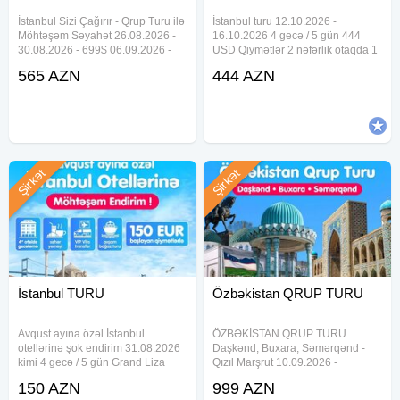
İstanbul Sizi Çağırır - Qrup Turu ilə
İstanbul turu 12.10.2026 -
Möhtəşəm Səyahət 26.08.2026 -
16.10.2026 4 gecə / 5 gün 444
30.08.2026 - 699$ 06.09.2026 -
USD Qiymətlər 2 nəfərlik otaqda 1
10.09.2026 - 759$ 26.09.2026 -
nəfər üçün nəzərdə tutulmuşdur
565 AZN
444 AZN
30.09.2026 - 729$ 06.10.2026 -
Tur paketə daxildir Otelde
10.10.2026 - 629$ 26.10.2026 -
gecələmə Səhər yeməyi Otel daxili
30.10.2026 - 565$ 06.11
xidmətlər İndividual
Şirkət
Şirkət
İstanbul TURU
Özbəkistan QRUP TURU
Avqust ayına özəl İstanbul
ÖZBƏKİSTAN QRUP TURU
otellərinə şok endirim 31.08.2026
Daşkənd, Buxara, Səmərqənd -
kimi 4 gecə / 5 gün Grand Liza
Qızıl Marşrut 10.09.2026 -
Hotel 3* - 150€ Raimond Hotel 3* -
15.09.2026 - 999$ 19.10.2026 -
150 AZN
999 AZN
160€ Darkhill Hotel 4* - 185€
24.10.2026 - 999$ 5 gecə \ 6 gün