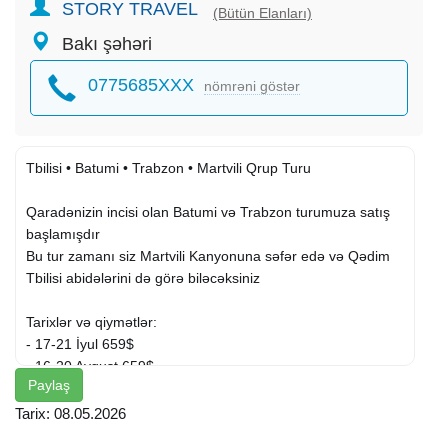
STORY TRAVEL
(Bütün Elanları)
Bakı şəhəri
0775685XXX
nömrəni göstər
Tbilisi • Batumi • Trabzon • Martvili Qrup Turu
Qaradənizin incisi olan Batumi və Trabzon turumuza satış
başlamışdır
Bu tur zamanı siz Martvili Kanyonuna səfər edə və Qədim
Tbilisi abidələrini də görə biləcəksiniz
Tarixlər və qiymətlər:
- 17-21 İyul 659$
- 16-20 Avqust 659$
Paylaş
Qiymətə daxildir:
Tarix: 08.05.2026
-
Aviabilet
(10 kg əl yükü ilə)
Bakı
- Tbilisi - Bakı