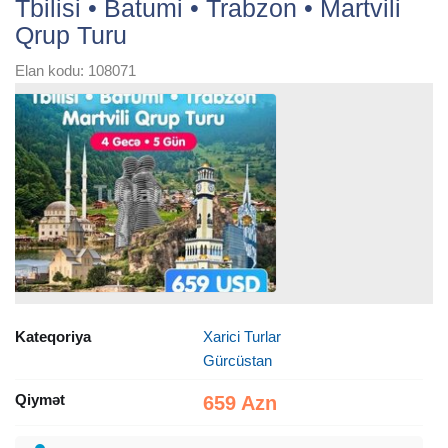
Tbilisi • Batumi • Trabzon • Martvili
Qrup Turu
Elan kodu: 108071
Kateqoriya
Xarici Turlar
Gürcüstan
Qiymət
659 Azn