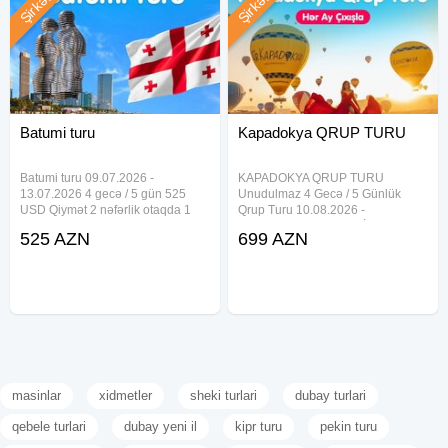
Şirkət
Şirkət
Batumi turu
Kapadokya QRUP TURU
Batumi turu 09.07.2026 -
KAPADOKYA QRUP TURU
13.07.2026 4 gecə / 5 gün 525
Unudulmaz 4 Gecə / 5 Günlük
USD Qiymət 2 nəfərlik otaqda 1
Qrup Turu 10.08.2026 -
nəfər üçün nəzərdə tutulmuşdur
14.08.2026 - 699 USD İlkin
525 AZN
699 AZN
Qiymətə daxildir Oteldə gecələmə
ödəniş: 50% - Növbəti Tarixlər 19-
Səhər yeməyi Otel daxili xidmətlər
23 Avgust 699 usd 5-9 Sentaybr
Aviabilet 10 kq əl yükü Səyahət
699 usd - Qiymətə daxildir: Bakı -
Ankara - Bakı
masinlar
xidmetler
sheki turlari
dubay turlari
qebele turlari
dubay yeni il
kipr turu
pekin turu