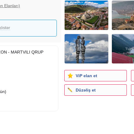
n Elanları)
östər
BZON - MARTVILI QRUP
ViP elan et
Düzəliş et
çün)
gecə Batumi