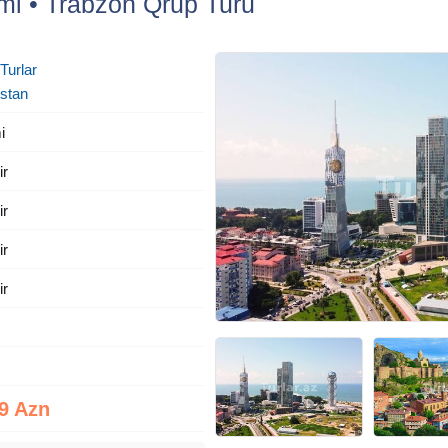
umi • Trabzon Qrup Turu
 Turlar
stan
i
ir
ir
ir
ir
9 Azn