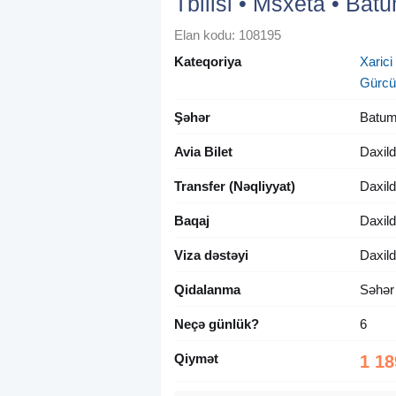
Tbilisi • Msxeta • Bat
Elan kodu: 108195
Kateqoriya
Xarici
Gürcü
Şəhər
Batum
Avia Bilet
Daxild
Transfer (Nəqliyyat)
Daxild
Baqaj
Daxild
Viza dəstəyi
Daxild
Qidalanma
Səhər
Neçə günlük?
6
Qiymət
1 18