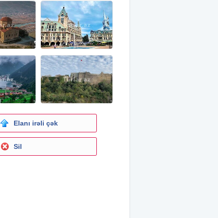
Elanı irəli çək
Sil