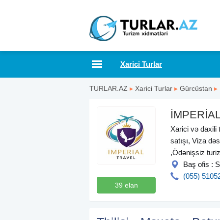
Xarici Turlar
TURLAR.AZ
▸
Xarici Turlar
▸
Gürcüstan
▸
İMPERİA
Xarici və daxili
satışı, Viza dəs
,Ödənişsiz turi
Baş ofis :
(055) 5105
39 elan