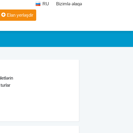
RU
Bizimlə əlaqə
Elan yerləşdir
letlərin
turlar