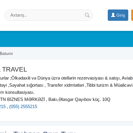
Giriş
Batumi
L TRAVEL
 turlar ;Ölkədaxili və Dünya üzrə otellərin rezervasiyası & satışı, Aviabi
təyi ,Səyahət sığortası , Transfer xidmtətləri ,Tibbi turizm & Müalicəvi 
zm konsultasiyası.
 STN BİZNES MƏRKƏZİ , Bakı,Ələsgər Qayıbov küç. 10Q
215
,
(055) 2555215