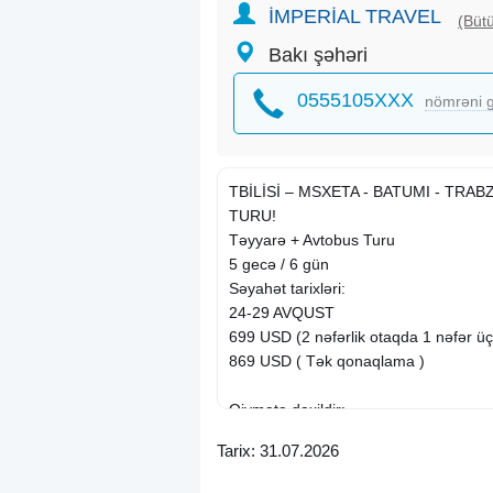
İMPERİAL TRAVEL
(Bütü
Bakı şəhəri
0555105XXX
nömrəni g
TBİLİSİ – MSXETA - BATUMI - TRA
TURU!
Təyyarə + Avtobus Turu
5 gecə / 6 gün
Səyahət tarixləri:
24-29 AVQUST
699 USD (2 nəfərlik otaqda 1 nəfər ü
869 USD ( Tək qonaqlama )
Qiymətə daxildir:
Aviabilet
(10 kg əl yükü ilə)
Tarix: 31.07.2026
Vip Transfer
Oteldə gecələmə: 1 gecə Tbilisi + 4 