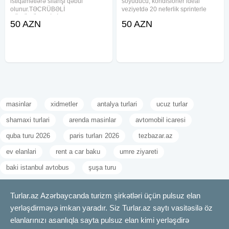
istiqamətlərə sifarişi qəbul
soyuducu, kondisioner ideal
olunur.TƏCRÜBƏLİ
veziyetdə 20 neferlik sprinterle
SÜRÜCÜLƏRİMİZ və
bütün bölgəkərə sifariş qəbul
50 AZN
50 AZN
KOMFORTLU AVTOBUSLARIMIZ -
edirik
səyahətlərinizi təhlükəsiz və
komfortlu edəcək. Hər tutumda və
hər növ . KONDİSİONELƏR
BÜTÜN
masinlar
xidmetler
antalya turlari
ucuz turlar
shamaxi turlari
arenda masinlar
avtomobil icaresi
quba turu 2026
paris turları 2026
tezbazar.az
ev elanlari
rent a car baku
umre ziyareti
baki istanbul avtobus
şuşa turu
Turlar.az Azərbaycanda turizm şirkətləri üçün pulsuz elan
yerləşdirməyə imkan yaradır. Siz Turlar.az saytı vasitəsilə öz
elanlarınızı asanlıqla sayta pulsuz elan kimi yerləşdirə