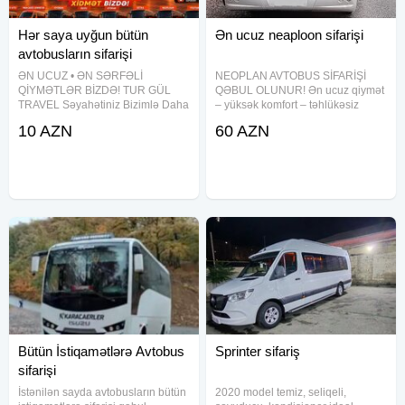
Hər saya uyğun bütün
Ən ucuz neaploon sifarişi
avtobusların sifarişi
ƏN UCUZ • ƏN SƏRFƏLİ
NEOPLAN AVTOBUS SİFARİŞİ
QİYMƏTLƏR BİZDƏ! TUR GÜL
QƏBUL OLUNUR! Ən ucuz qiymət
TRAVEL Səyahətiniz Bizimlə Daha
– yüksək komfort – təhlükəsiz
Rahat, Təhlükəsiz və Yaddaqalan!
səyahət! Rahat və geniş salonlu
10 AZN
60 AZN
BÜTÜN NÖV NƏQLİYYAT
Neoplan avtobuslarımızla hər cür
XİDMƏTLƏRİ Mercedes Vito (6-7
səfəriniz daha komfortlu və
yer) Mercedes Sprinter (9-20 yer)
yaddaqalan olacaq. Şəhərlərarası
Hyundai (22-35
və
Bütün İstiqamətlərə Avtobus
Sprinter sifariş
sifarişi
İstənilən sayda avtobusların bütün
2020 model temiz, seliqeli,