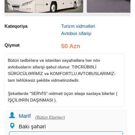
Kateqoriya
Turizm xidmətləri
Avtobus sifarişi
Qiymət
50 Azn
Bütün tədbirlərə və istənilən səyahətlərə hər növ
avtobusların sifarişi qəbul olunur. TƏCRÜBƏLİ
SÜRÜCÜLƏRİMİZ və KOMFORTLU AVTOBUSLARIMIZ-
tam təhlükəsiz şəkildə xidmətinzdədir.
Şirkətlərdə "SERVİS"-xidməti üçün əlaqə saxlaya bilərlər (
İŞÇİLƏRİN DAŞINMASI ).
Marif
(Bütün Elanları)
Bakı şəhəri