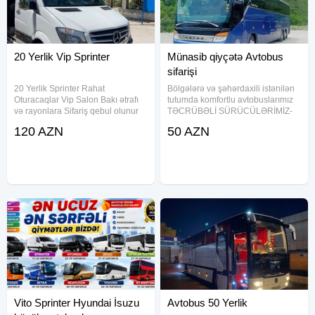
20 Yerlik Vip Sprinter
Münasib qiyçətə Avtobus
sifarişi
20 Yerlik Sprinter Rahat
Bölgələrə və şəhərdaxili istənilən
Oturacaqlar Vip Salon Bakı ətrafı
tutumda komfortlu avtobuslarımız
və rayonlara Sifariş qebul olunur
TƏCRÜBƏLİ SÜRÜCÜLƏRİMİZ-
Turlar ücün etibarli seçim
tərəfindən xidmətinizdədir. Bütün
120 AZN
50 AZN
avtobuslarda kondisioner və
istirahət etmək üçün avadanlıg
təchiz olunub. Şirkətlər aylıq
Vito Sprinter Hyundai İsuzu
Avtobus 50 Yerlik