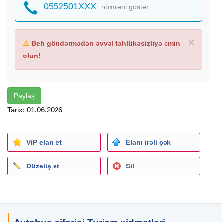
0552501XXX
nömrəni göstər
×
⚠
Beh göndərmədən əvvəl təhlükəsizliyə əmin
olun!
Paylaş
Tarix: 01.06.2026
ViP elan et
Elanı irəli çək
Düzəliş et
Sil