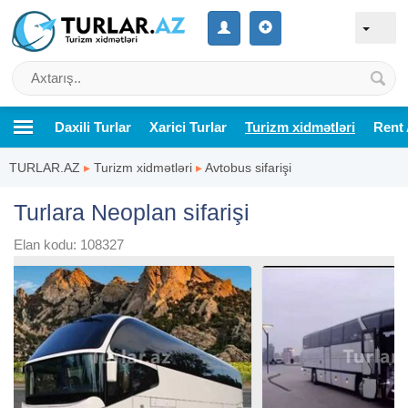
Daxili Turlar
Xarici Turlar
Turizm xidmətləri
Rent 
TURLAR.AZ
▸
Turizm xidmətləri
▸
Avtobus sifarişi
Turlara Neoplan sifarişi
Elan kodu: 108327