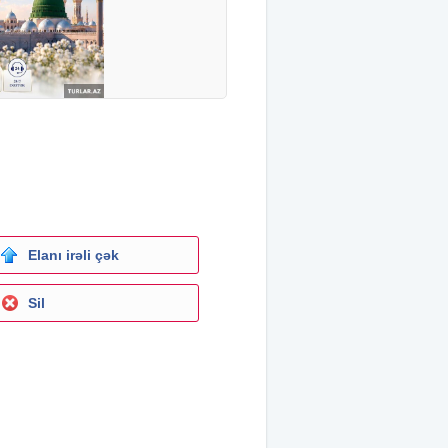
Elanı irəli çək
Sil