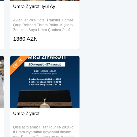
Ümrə Ziyarəti İyul Ayı
Aviabilet Viza Hotel Transfer Xidməti
Qrup Rəhbəri Ehram Paltarı Kişilərə
Zəmzəm Suyu Ümrə Çantası Ətraf
Ziyarətlər Daxil
1360 AZN
i
Şirkət
Ümrə Ziyarəti
Qısa açıqlama: Hisar Tour ilə 2026-cı
il Ümrə ziyarətinə qeydiyyat davam