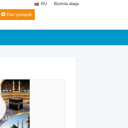
RU
Bizimlə əlaqə
Elan yerləşdir