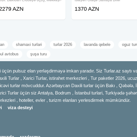
edir. Bakıdan Ciddəyə uçuş, Məkkəyi-
İstəyən Əlaqə Saxlaya Bilər
Mükərrəmə və Mədinəyi-Münəvvərə
2279 AZN
1370 AZN
ziyarəti, otel, nəqliyyat, viza və bələdçi
xidməti ilə rahat Ümrə turu
can
shamaxi turlari
turlar 2026
lavanda qebele
oguz tur
bul avtobus
şuşa turu
 üçün pulsuz elan yerləşdirməyə imkan yaradır. Siz Turlar.az saytı vas
axili Turlar , Xarici Turlar, istirahet merkezleri , Tur paketler 2026, uc
cəvi turlar mövcuddur. Azərbaycan Daxili turlar üçün Bakı , Qəbələ, İ
rici Turlar üçün siz Antalya, Bodrum , İstanbul turlari, Turkiyədə şəhər
merkezleri , hoteller, evler , turizm elanları yerlesdirmek mümkündür.
i
viza desteyi
ımızda
razılaşma