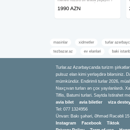
mənəvi huzuru bir arada yaşayın! 7
gecə / 8 günlük xüsusi Ümrə
1990 AZN
proqramımızla müqəddəs torpaqlarda
unudulmaz ibadət və rahat səyahət
fürsəti! 2 gecə
masinlar
xidmetler
turlar azerbay
tezbazar.az
ev elanlari
baki istan
Turlar.az Azərbaycanda turizm şirkətləri
pulsuz elan kimi yerləşdirə bilərsiniz. D
mümkündür. Endirimli turlar 2026, müali
Naxçıvan turları ən çox yayılanlardı. Xa
Tiflis, Batumi turlari. Saytda Istirahet 
avia bilet
avia biletler
viza destey
Tel: 077 1324956
Ünvan: Bakı şəhəri, Əhməd Rəcəbli 15
Instagram
Facebook
Tiktok
Privacy Policy
Term of use
Haqq