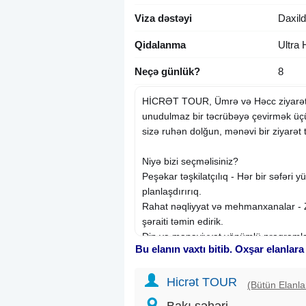
Viza dəstəyi
Daxild
Qidalanma
Ultra 
Neçə günlük?
8
HİCRƏT TOUR, Ümrə və Həcc ziyarətlə
unudulmaz bir təcrübəyə çevirmək üçün
sizə ruhən dolğun, mənəvi bir ziyarət 
Niyə bizi seçməlisiniz?
Peşəkar təşkilatçılıq - Hər bir səfəri 
planlaşdırırıq.
Rahat nəqliyyat və mehmanxanalar - 
şəraiti təmin edirik.
Din və mənəviyyat yönümlü proqramlar
Bu elanın vaxtı bitib. Oxşar elanlara
maarifləndirmə və bələdçi dəstəyi.
24/7 dəstək və qayğı - Sizin üçün hər
Hicrət TOUR
(Bütün Elanla
Xidmətlərimiz
: