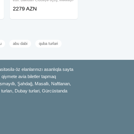
edir. Bakıdan Ciddəyə uçuş, Məkkəyi-
Mükərrəmə və Mədinəyi-Münəvvərə
2279 AZN
ziyarəti, otel, nəqliyyat, viza və bələdçi
xidməti ilə rahat Ümrə turu
u
abu dabi
quba turlari
itəsilə öz elanlarınızı asanlıqla sayta
uz qiymete avia biletler tapmaq
smayıllı, Şahdağ, Masallı, Naftlanan,
 turları, Dubay turlari, Gürcüstanda