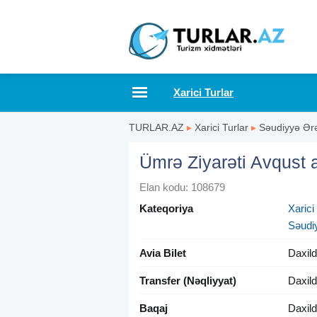
Xarici Turlar
TURLAR.AZ
▸
Xarici Turlar
▸
Səudiyyə Ərə
Ümrə Ziyarəti Avqust 
Elan kodu: 108679
Kateqoriya
Xarici
Səudi
Avia Bilet
Daxild
Transfer (Nəqliyyat)
Daxild
Baqaj
Daxild