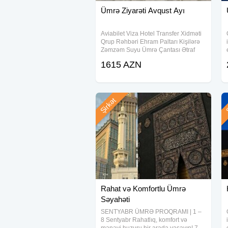
Ümrə Ziyarəti Avqust Ayı
Aviabilet Viza Hotel Transfer Xidməti
Qrup Rəhbəri Ehram Paltarı Kişilərə
Zəmzəm Suyu Ümrə Çantası Ətraf
Ziyarətlər Daxil
1615 AZN
Şirkət
Ş
Rahat və Komfortlu Ümrə
Səyahəti
SENTYABR ÜMRƏ PROQRAMI | 1 –
8 Sentyabr Rahatlıq, komfort və