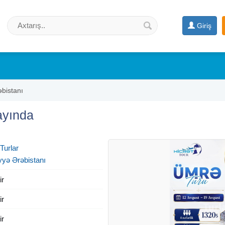
Giriş
bistanı
ayında
 Turlar
yyə Ərəbistanı
ir
ir
ir