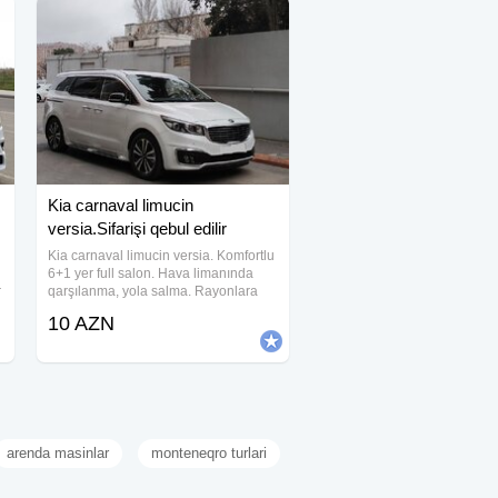
Kia carnaval limucin
versia.Sifarişi qebul edilir
Kia carnaval limucin versia. Komfortlu
6+1 yer full salon. Hava limanında
r
qarşılanma, yola salma. Rayonlara
seyahet, Şəhər gəzintisi.Şirkətlədə iş
10 AZN
qebul olunur. Maşın yalnız surucuylə
sifariş qebul olunur!
arenda masinlar
monteneqro turlari