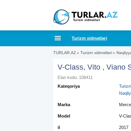
Turizm xidmətləri
TURLAR.AZ
▸
Turizm xidmətləri
▸
Nəqliyya
V-Class, Vito , Viano S
Elan kodu: 108411
Kateqoriya
Turizm
Nəqliy
Marka
Merce
Model
V-Cla
il
2017