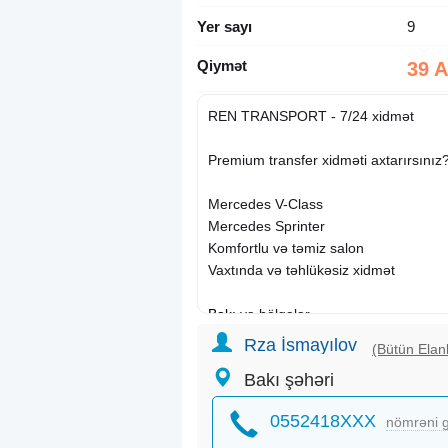
Yer sayı
9
Qiymət
39 
REN TRANSPORT - 7/24 xidmət
Premium transfer xidməti axtarırsınız
Mercedes V-Class
Mercedes Sprinter
Komfortlu və təmiz salon
Vaxtında və təhlükəsiz xidmət
Bakı
və bölgələr
Sifariş üçün DM və ya WhatsApp
Rza İsmayılov
(Bütün Elanl
Bakı şəhəri
0552418XXX
nömrəni g