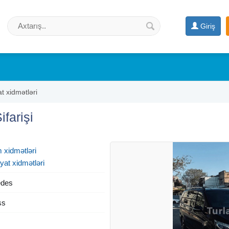
Giriş
t xidmətləri
ifarişi
 xidmətləri
yat xidmətləri
des
ss