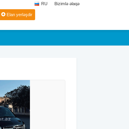
RU
Bizimlə əlaqə
Elan yerləşdir