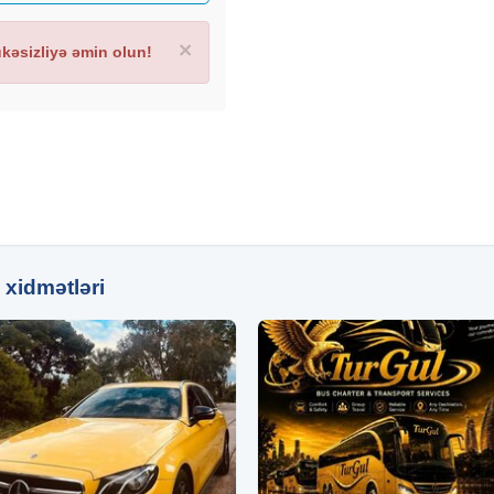
×
əsizliyə əmin olun!
 xidmətləri