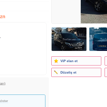
Azn
?
ViP elan et
Düzəliş et
arı)
östər