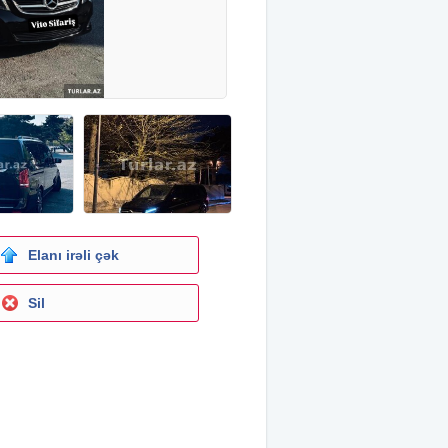
Elanı irəli çək
Sil