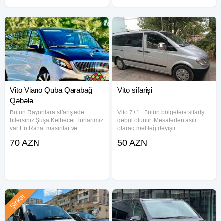
Vito Viano Quba Qarabağ
Vito sifarişi
Qəbələ
Butun Rayonlara sifariş edə
Vito 7+1 . Bütün bölgələrə sifariş
bilərsiniz Şuşa Kəlbəcər Turlarimiz
qəbul olunur. Məsafədən asılı
var En Rahat masinlar və
olaraq məbləğ dəyişir.
Təhlukəsiz Suruculərimiz var
70 AZN
50 AZN
Seyahətdən zövq almaq isteyen
bizi secsin
Şirkət