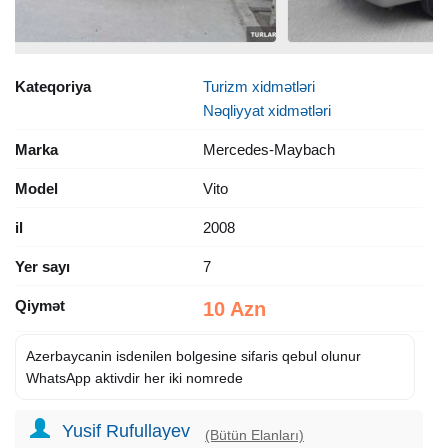
Kateqoriya
Turizm xidmətləri
Nəqliyyat xidmətləri
Marka
Mercedes-Maybach
Model
Vito
il
2008
Yer sayı
7
Qiymət
10 Azn
Azerbaycanin isdenilen bolgesine sifaris qebul olunur
WhatsApp aktivdir her iki nomrede
Yusif Rufullayev
(Bütün Elanları)