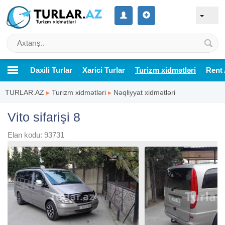
Daxili Turlar
Xarici Turlar
Turizm xidmətləri
Rent 
TURLAR.AZ
▸
Turizm xidmətləri
▸
Nəqliyyat xidmətləri
Vito sifarişi 8
Elan kodu: 93731