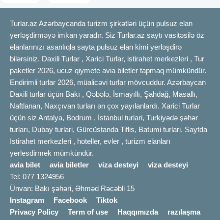
Turlar.az Azərbaycanda turizm şirkətləri üçün pulsuz elan
yerləşdirməyə imkan yaradır. Siz Turlar.az saytı vasitəsilə öz
elanlarınızı asanlıqla sayta pulsuz elan kimi yerləşdirə
bilərsiniz. Daxili Turlar , Xarici Turlar, istirahet merkezleri , Tur
paketler 2026, ucuz qiymete avia biletler tapmaq mümkündür.
Endirimli turlar 2026, müalicəvi turlar mövcuddur. Azərbaycan
Daxili turlar üçün Bakı , Qəbələ, İsmayıllı, Şahdağ, Masallı,
Naftlanan, Naxçıvan turları ən çox yayılanlardı. Xarici Turlar
üçün siz Antalya, Bodrum , İstanbul turlari, Turkiyədə şəhər
turları, Dubay turlari, Gürcüstanda Tiflis, Batumi turlari. Saytda
Istirahet merkezleri , hoteller, evler , turizm elanları
yerlesdirmek mümkündür.
avia bilet
avia biletler
viza desteyi
viza desteyi
Tel: 077 1324956
Ünvan: Bakı şəhəri, Əhməd Rəcəbli 15
Instagram
Facebook
Tiktok
Privacy Policy
Term of use
Haqqımızda
razılaşma