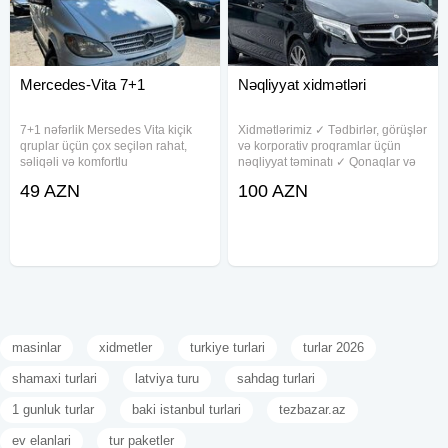
Mercedes-Vita 7+1
Nəqliyyat xidmətləri
7+1 nəfərlik Mersedes Vita kiçik
Xidmətlərimiz ✓ Tədbirlər, görüşlər
qruplar üçün çox seçilən rahat,
və korporativ proqramlar üçün
səliqəli və komfortlu
nəqliyyat təminatı ✓ Qonaqlar və
nəqliyyatdır.Salon geniş, təmiz və
əməkdaşlar üçün transfer
49 AZN
100 AZN
komfortludur.Kondisaner güclü
xidmətləri✓ Şəhərdaxili və
işləyir.Avtomobil tam saz
şəhərlərarası sərnişin daşımaları
vəziyyətindədir.Və istənilən
✓ Sifarişlə xüsusi marşrutların
sahədə
masinlar
xidmetler
turkiye turlari
turlar 2026
shamaxi turlari
latviya turu
sahdag turlari
1 gunluk turlar
baki istanbul turlari
tezbazar.az
ev elanlari
tur paketler