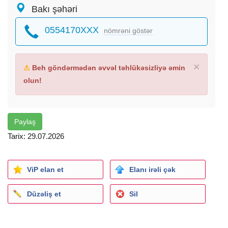
Bakı şəhəri
0554170XXX
nömrəni göstər
×
⚠
Beh göndərmədən əvvəl təhlükəsizliyə əmin
olun!
Paylaş
Tarix: 29.07.2026
ViP elan et
Elanı irəli çək
Düzəliş et
Sil