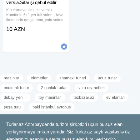
versia.Sifarişi qebul edilir
Kia carnaval limucin versia.
Komfortlu 6+1 yer full salon. Hava
limanında qarşılanma, yola salma.
Rayonlara seyahet, Şəhər
10 AZN
gəzintisi.Şirkətlədə iş qebul olunur.
Maşın yalnız surucuylə sifariş
qebul olunur!
masinlar
xidmetler
shamaxi turlari
ucuz turlar
endirimli turlar
2 gunluk turlar
viza qiymetleri
dubay yeni il
toy masinlari
tezbazar.az
ev elanlari
şuşa turu
baki istanbul avtobus
Turlar.az Azərbaycanda turizm şirkətləri üçün pulsuz elan
yerləşdirməyə imkan yaradır. Siz Turlar.az saytı vasitəsilə öz
elanlarınızı asanlıqla sayta pulsuz elan kimi yerləşdirə