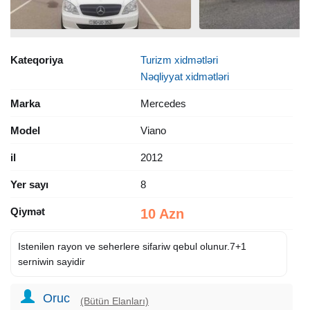
Kateqoriya
Turizm xidmətləri
Nəqliyyat xidmətləri
Marka
Mercedes
Model
Viano
il
2012
Yer sayı
8
Qiymət
10 Azn
Istenilen rayon ve seherlere sifariw qebul olunur.7+1
serniwin sayidir
Oruc
(Bütün Elanları)