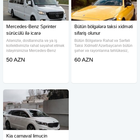
Mercedes-Benz Sprinter
Bütün bölgələrə taksi xidməti
sürücülü ilə icarə
sifariş olunur
Ailənizlə, dostlarınızla və ya iş
Bütün Bölgələrə Rahat və Sərfəli
kollektivinizlə rahat səyahət etmək
Taksi Xidməti! Azərbaycanın bütün
istəyirsinizsə Mercedes-Benz
şəhər və rayonlarına təhlükəsiz,
Sprinter avtomobilimizi peşəkar
komfortlu və münasib qiymətlərlə
50 AZN
60 AZN
sürücü ilə xidmətinizə təqdim
taksi xidməti təklif olunur. Peşəkar
edirik. Rahat və geniş salon
sürücülər, rahat avtomobillər və
Sürücü ilə təhlükəsiz və
vaxtında
Kia carnaval limucin