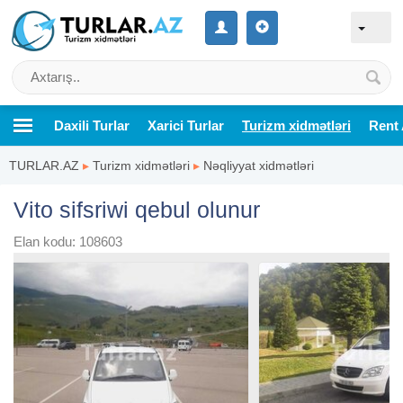
Daxili Turlar
Xarici Turlar
Turizm xidmətləri
Rent 
TURLAR.AZ
▸
Turizm xidmətləri
▸
Nəqliyyat xidmətləri
Vito sifsriwi qebul olunur
Elan kodu: 108603