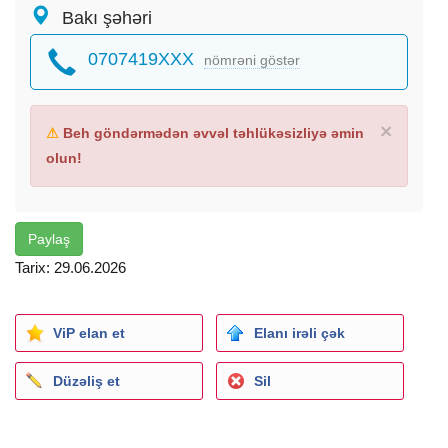
Bakı şəhəri
0707419XXX
nömrəni göstər
×
⚠
Beh göndərmədən əvvəl təhlükəsizliyə əmin
olun!
Paylaş
Tarix: 29.06.2026
ViP elan et
Elanı irəli çək
Düzəliş et
Sil