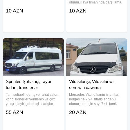
olunur.Hava limaninda qarşilama,
şeher daxli gezinti, rayonlara səfər
10 AZN
10 AZN
ve mawin serviz xidmeti
movcuddur. Maşın komfortlu
maşındı. Qiymət məsafəyə görə
dəyişir.
Sprinter. Şəhər içi, rayon
Vito sifarişi, Vito sifariwi,
turları, transferlər
serniwin dawima
Tam seliqeli, geniş və rahat salon.
Mersedes Vito, ölkənin istənilən
kondisionerler yenilenib ve çox
bölgəsinə 7/24 sifarişlər qəbul
yaxşı işləyir. şəhər içi sifarişlər,
olunur, sərnişin sayı 7+1, təmiz
Bakı ilə digər rayonlara sifarişlər,
səliqəli VİP salon, WIFI, android
55 AZN
20 AZN
transfer sifarişləri qəbul olunur.
manitor, geniş salon, geniş baqaj,
transferlerin ve şeherden rayona
təcrübəli və rus dilini mükəmməl
bilən sürücü.