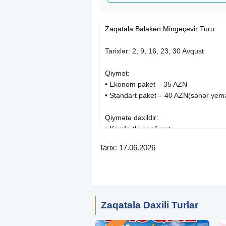
Zaqatala
Balakən
Mingəçevir
Turu
Tarixlər: 2, 9, 16, 23, 30 Avqust
Qiymət:
• Ekonom paket – 35 AZN
• Standart paket – 40 AZN(səhər yemə
Qiymətə daxildir:
• Komfortlu nəqliyyat
• Ekskursiyalar
Tarix: 17.06.2026
• Səhər yeməyi (Standart paketdə)
• Çay süfrəsi
• Peşəkar tur rəhbəri
• Yolboyu əyləncəli oyunlar
Zaqatala Daxili Turlar
Ekskursiyalar:
Balakən: