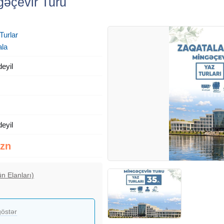
gəçevir Turu
Turlar
ala
deyil
deyil
Azn
n Elanları)
östər