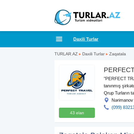
Daxili Turlar
TURLAR.AZ
▸
Daxili Turlar
▸
Zaqatala
PERFECT
"PERFECT TRAVEL
tanınmış şirkətd
Qrup Turların təş
Nərimanov
(099) 8321
43 elan