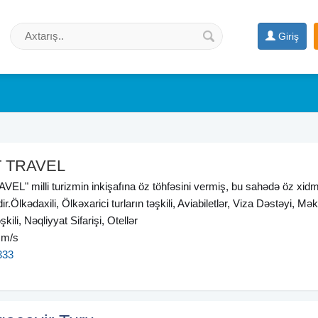
Giriş
 TRAVEL
" milli turizmin inkişafına öz töhfəsini vermiş, bu sahədə öz xidmə
ir.Ölkədaxili, Ölkəxarici turların təşkili, Aviabiletlər, Viza Dəstəyi, Mək
kili, Nəqliyyat Sifarişi, Otellər
 m/s
333