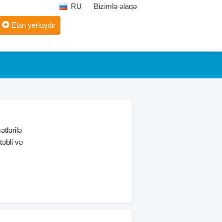
RU
Bizimlə əlaqə
Elan yerləşdir
tlərilə
təbli və