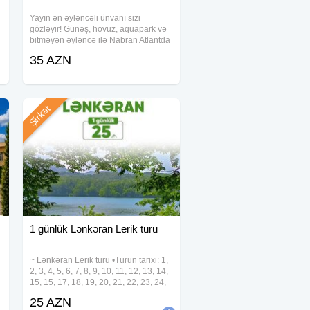
Yayın ən əyləncəli ünvanı sizi
gözləyir! Günəş, hovuz, aquapark və
bitməyən əyləncə ilə Nabran Atlantda
unudulmaz bir gün keçirin. Möhtəşəm
35 AZN
NABRAN ATLANT TURU Tarix: 1, 2, 8,
9, 15, 16, 22, 23, 29, 30 Avqust
Şirkət
1 günlük Lənkəran Lerik turu
~ Lənkəran Lerik turu •Turun tarixi: 1,
2, 3, 4, 5, 6, 7, 8, 9, 10, 11, 12, 13, 14,
15, 15, 17, 18, 19, 20, 21, 22, 23, 24,
25, 26, 27, 28, 29, 30, 31 Avqust
25 AZN
•Turun qiyməti: •Ekonom Paket: 25