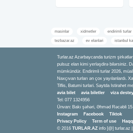
qidalanma ilə) TARİXLƏR: 1-2, 8-9,
15-16,
masinlar
xidmetler
endirimli turlar
tezbazar.az
ev elanlari
istanbul 
Turlar.az Azərbaycanda turizm şirkətləri
pulsuz elan kimi yerləşdirə bilərsiniz. D
mümkündür. Endirimli turlar 2026, müali
Naxçıvan turları ən çox yayılanlardı. Xa
Tiflis, Batumi turlari. Saytda Istirahet 
avia bilet
avia biletler
viza destey
Tel: 077 1324956
Ünvan: Bakı şəhəri, Əhməd Rəcəbli 15
Instagram
Facebook
Tiktok
Privacy Policy
Term of use
Haqq
© 2016
TURLAR.AZ
info [@] turlar.az 