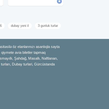
azn •Standart
26
dubay yeni il
3 gunluk turlar
itəsilə öz elanlarınızı asanlıqla sayta
uz qiymete avia biletler tapmaq
smayıllı, Şahdağ, Masallı, Naftlanan,
 turları, Dubay turlari, Gürcüstanda