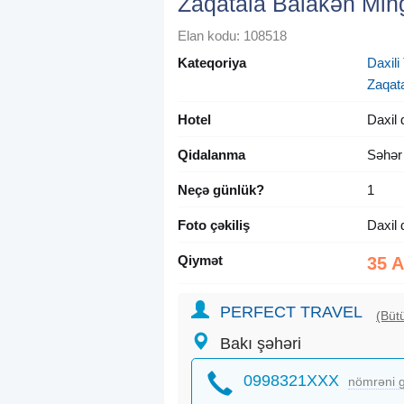
Zaqatala Balakən Min
Elan kodu: 108518
Kateqoriya
Daxili 
Zaqat
Hotel
Daxil 
Qidalanma
Səhər
Neçə günlük?
1
Foto çəkiliş
Daxil 
Qiymət
35 
PERFECT TRAVEL
(Bütü
Bakı şəhəri
0998321XXX
nömrəni g