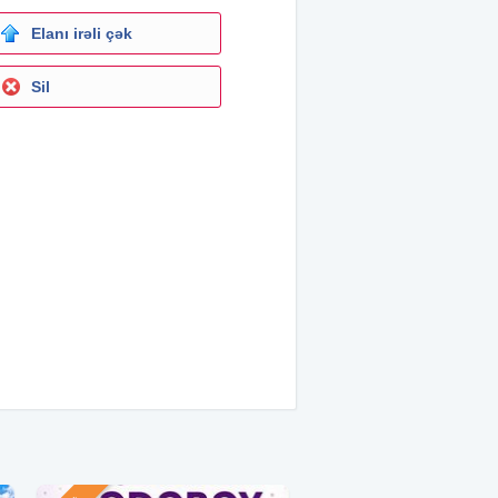
Elanı irəli çək
Sil