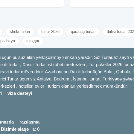
məhsullarından hazırlanmış
━━━━━━━━━━ Basqal
sheki turlari
turlar 2026
qarabag turlari
tbilisi turlari 20
kapadokya
шахдаг
 üçün pulsuz elan yerləşdirməyə imkan yaradır. Siz Turlar.az saytı vas
axili Turlar , Xarici Turlar, istirahet merkezleri , Tur paketler 2026, uc
cəvi turlar mövcuddur. Azərbaycan Daxili turlar üçün Bakı , Qəbələ, İ
rici Turlar üçün siz Antalya, Bodrum , İstanbul turlari, Turkiyədə şəhər
merkezleri , hoteller, evler , turizm elanları yerlesdirmek mümkündür.
i
viza desteyi
ımızda
razılaşma
|
Bizimlə əlaqə
a: 0