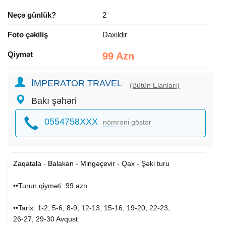
Neçə günlük?
2
Foto çəkiliş
Daxildir
Qiymət
99 Azn
İMPERATOR TRAVEL
(Bütün Elanları)
Bakı şəhəri
0554758XXX
nömrəni göstər
Zaqatala
-
Balakən
-
Mingəçevir
- Qax - Şəki turu
••Turun qiyməti: 99 azn
••Tarix: 1-2, 5-6, 8-9, 12-13, 15-16, 19-20, 22-23,
26-27, 29-30 Avqust