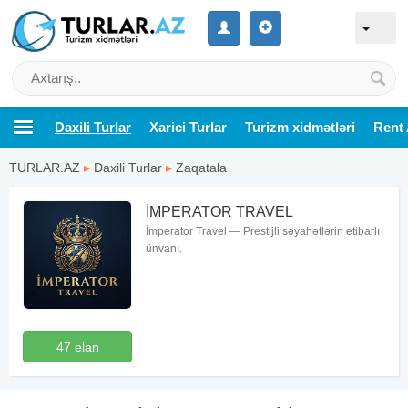
Daxili Turlar
Xarici Turlar
Turizm xidmətləri
Rent 
TURLAR.AZ
▸
Daxili Turlar
▸
Zaqatala
İMPERATOR TRAVEL
İmperator Travel — Prestijli səyahətlərin etibarlı
ünvanı.
47 elan