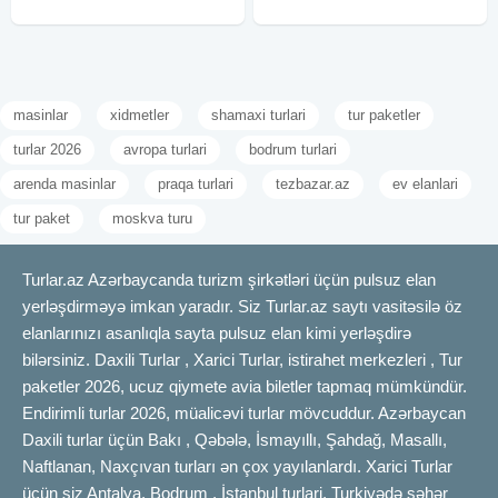
masinlar
xidmetler
shamaxi turlari
tur paketler
turlar 2026
avropa turlari
bodrum turlari
arenda masinlar
praqa turlari
tezbazar.az
ev elanlari
tur paket
moskva turu
Turlar.az Azərbaycanda turizm şirkətləri üçün pulsuz elan
yerləşdirməyə imkan yaradır. Siz Turlar.az saytı vasitəsilə öz
elanlarınızı asanlıqla sayta pulsuz elan kimi yerləşdirə
bilərsiniz. Daxili Turlar , Xarici Turlar, istirahet merkezleri , Tur
paketler 2026, ucuz qiymete avia biletler tapmaq mümkündür.
Endirimli turlar 2026, müalicəvi turlar mövcuddur. Azərbaycan
Daxili turlar üçün Bakı , Qəbələ, İsmayıllı, Şahdağ, Masallı,
Naftlanan, Naxçıvan turları ən çox yayılanlardı. Xarici Turlar
üçün siz Antalya, Bodrum , İstanbul turlari, Turkiyədə şəhər