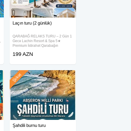
Laçın turu (2 günlük)
QARABAĞ RELAKS TURU – 2 Gün 1
,
Gecə Lachin Resort & Spa 5★
Premium İstirahət Qarabağın
möhtəşəm məkanlarını kəşf edin, 5
199 AZN
ulduzlu oteldə komfortlu istirahətin
zövqünü yaşayın. . Qiymət: 199 AZN
Tur
Şirkət
Şahdili burnu turu