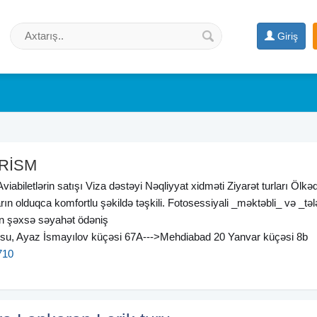
Giriş
RİSM
viabiletlərin satışı Viza dəstəyi Nəqliyyat xidməti Ziyarət turları Ölkəd
rın olduqca komfortlu şəkildə təşkili. Fotosessiyali _məktəbli_ və _təl
ən şəxsə səyahət ödəniş
su, Ayaz İsmayılov küçəsi 67A--->Mehdiabad 20 Yanvar küçəsi 8b
710