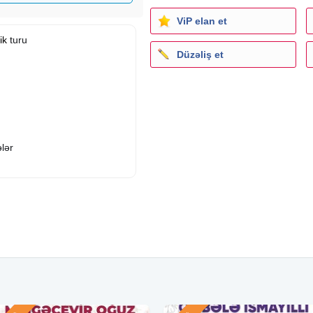
ViP elan et
ik
turu
Düzəliş et
ələr
 City Astara)