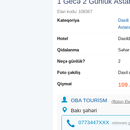
1 Gecə 2 Günlük Astar
Elan kodu: 108367
Kateqoriya
Daxili 
Astar
Hotel
Daxild
Qidalanma
Səhər
Neçə günlük?
2
Foto çəkiliş
Daxil 
Qiymət
109
OBA TOURİSM
(Bütün Ela
Bakı şəhəri
0773447XXX
nömrəni g