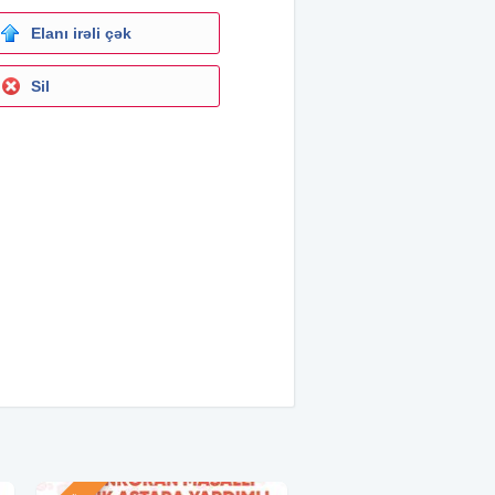
Elanı irəli çək
Sil