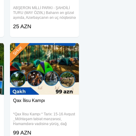
ABŞERON MİLLİ PARKI - ŞAHDİLİ
TURU (MAY ÖZƏL) Baharın ən gözəl
ayında, Azərbaycanın ən uç nöqtəsinə
— Şahdilinə gedirik! Xəritəmizin
25 AZN
*"Qartal dimdiyi"* də möhtəşəm fotolar
çəkdirmək və dəniz havası almaq
üçün
Şirkət
Qax İlisu Kampı
*Qax İlisu Kampı * Tarix: 15-16 Avqust
_Möhtəşəm təbiət mənzərəsi,
Hamamdərə vadisinə yürüş, dağ
maşınları ilə həyəcan dolu anlar, canlı
99 AZN
musiqi, maraqlı dostlar, termal