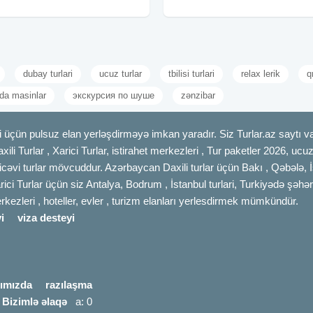
16, 18, 19, 20, 22, 23, 25, 26, 27, 29,
günlük, 1 gecəlik unudulmaz təcrübə!
Tarixlər:
dubay turlari
ucuz turlar
tbilisi turlari
relax lerik
q
da masinlar
экскурсия по шуше
zənzibar
 üçün pulsuz elan yerləşdirməyə imkan yaradır. Siz Turlar.az saytı vas
axili Turlar , Xarici Turlar, istirahet merkezleri , Tur paketler 2026, uc
cəvi turlar mövcuddur. Azərbaycan Daxili turlar üçün Bakı , Qəbələ, İ
rici Turlar üçün siz Antalya, Bodrum , İstanbul turlari, Turkiyədə şəhər
merkezleri , hoteller, evler , turizm elanları yerlesdirmek mümkündür.
i
viza desteyi
ımızda
razılaşma
|
Bizimlə əlaqə
a: 0