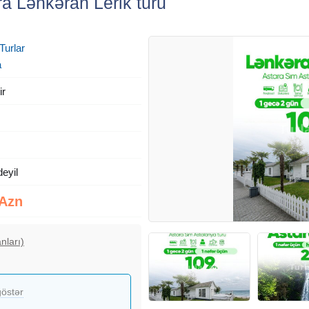
a Lənkəran Lerik turu
Turlar
a
ir
deyil
 Azn
nları)
östər