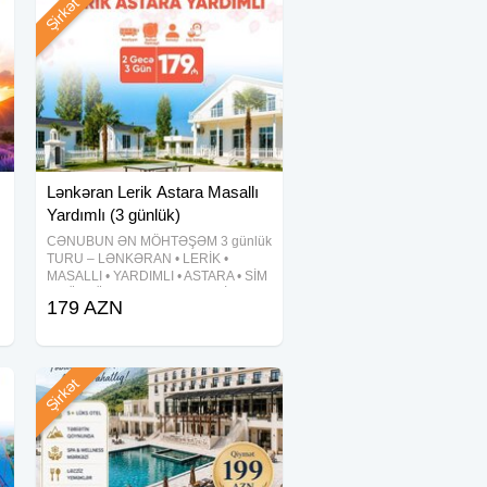
Şirkət
Lənkəran Lerik Astara Masallı
Yardımlı (3 günlük)
CƏNUBUN ƏN MÖHTƏŞƏM 3 günlük
TURU – LƏNKƏRAN • LERİK •
MASALLI • YARDIMLI • ASTARA • SİM
3 GÜNLÜK CƏNUB XƏMSƏSİ TURU
179 AZN
Qiymət: 179 AZN — Tarixlər: 5-6-7
avqust 12-13-14 avqust 19-20-21
avqust 26-27-28
Şirkət