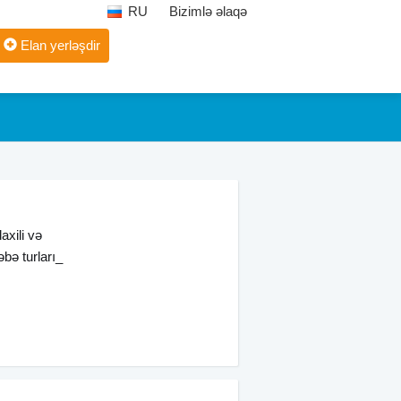
RU
Bizimlə əlaqə
Elan yerləşdir
axili və
əbə turları_