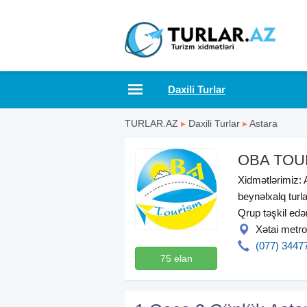
Daxili Turlar
TURLAR.AZ
▸
Daxili Turlar
▸
Astara
OBA TOU
Xidmətlərimiz: A
beynəlxalq turla
Qrup təşkil ed
Xətai metro
(077) 3447
75 elan