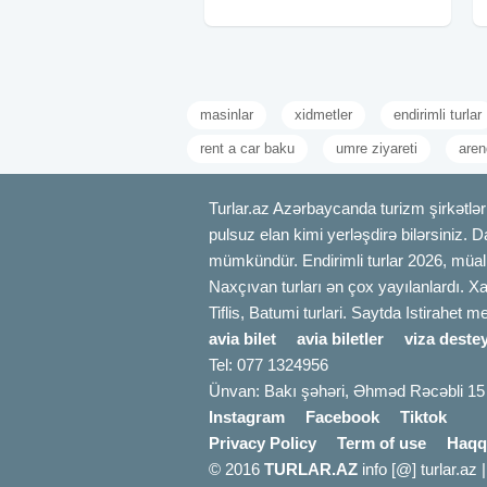
azn Həftəsonu: 99 azn Kotecdə
masinlar
xidmetler
endirimli turlar
rent a car baku
umre ziyareti
aren
Turlar.az Azərbaycanda turizm şirkətləri
pulsuz elan kimi yerləşdirə bilərsiniz. D
mümkündür. Endirimli turlar 2026, müali
Naxçıvan turları ən çox yayılanlardı. Xa
Tiflis, Batumi turlari. Saytda Istirahet 
avia bilet
avia biletler
viza destey
Tel: 077 1324956
Ünvan: Bakı şəhəri, Əhməd Rəcəbli 15
Instagram
Facebook
Tiktok
Privacy Policy
Term of use
Haqq
© 2016
TURLAR.AZ
info [@] turlar.az 