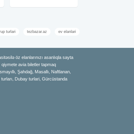
kükürdlü su vannaları, əyləncəli
oyunlar
rup turlari
tezbazar.az
ev elanlari
itəsilə öz elanlarınızı asanlıqla sayta
uz qiymete avia biletler tapmaq
smayıllı, Şahdağ, Masallı, Naftlanan,
 turları, Dubay turlari, Gürcüstanda