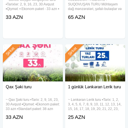
•Tarixlər: 2, 9, 16, 23, 30 Avqust
SUQOVUŞAN TURU Möhtəşəm
•Qiymət: • Ekonom paket - 33 azn •
dağ mənzərələri, şəfalı bulaqlar və
Standart paket - 38 azn (səhər
tarixi abidələrlə dolu unudulmaz
33 AZN
65 AZN
yeməyi daxil) ✓Qiymətə daxildir: •
səyahət •Tarix : 1, 2, 8, 9, 15, 16,
Komfortlu nəqliyyat • Ekskursiyalar
22, 23, 29, 30 Avqust ✓Qiymət: -
• Çay
Ekonom paket: 65 azn(səhər
Şirkət
Şirkət
Qax Şəki turu
1 günlük Lənkəran Lerik turu
~ Qax Şəki turu •Tarix: 2, 9, 16, 23,
~ Lənkəran Lerik turu •Tarix: 1, 2,
30 Avqust •Qiymət: •Ekonom paket:
3, 4, 5, 6, 7, 8, 9, 10, 11, 12, 13, 14,
33 azn •Standart paket: 38 azn
15, 16, 17, 18, 19, 20, 21, 22, 23,
✓Qiymətə daxildir: •Nəqliyyat
24, 25, 26, 27, 28, 29, 30, 31
33 AZN
25 AZN
xidməti •Ekskursiyalar •Çay süfrəsi
Avqust •Qiymət: • Ekonom paket -
•Tur rəhbəri •Yolboyu əyləncəli
25 azn • Standart paket - 29 azn
oyunlar
(səhər