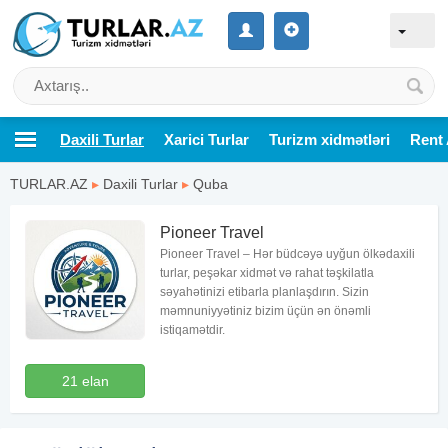
Daxili Turlar
Xarici Turlar
Turizm xidmətləri
Rent 
TURLAR.AZ
▸
Daxili Turlar
▸
Quba
Pioneer Travel
Pioneer Travel – Hər büdcəyə uyğun ölkədaxili
turlar, peşəkar xidmət və rahat təşkilatla
səyahətinizi etibarla planlaşdırın. Sizin
məmnuniyyətiniz bizim üçün ən önəmli
istiqamətdir.
21 elan