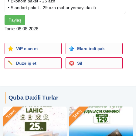
• Ekonom paket - 25 azn
• Standart paket - 29 azn (səhər yeməyi daxil)
Paylaş
✓Qiymətə daxildir:
• Komfortlu nəqliyyat
Tarix: 08.08.2026
• Ekskursiyalar
• Səhər yeməyi (standart paketdə)
• Axşam çay süfrəsi
ViP elan et
Elanı irəli çək
• Peşəkar tur rəhbəri
• Yolboyu əyləncəli oyunlar
Düzəliş et
Sil
✓Ekskursiyalar:
- Laza şəlaləsi
- Qəçrəş meşəsi
- Macəra Lake Park
Quba Daxili Turlar
•Toplanış: 06:30
Şirkət
Şirkət
•Çıxış: 07:00
•Bakıya çatma: 22:00 (təqribi)
✓Yol üstü qoşulmaq mümkündür: