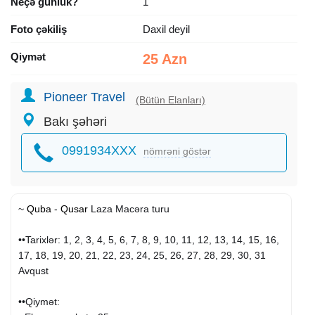
Neçə günlük?
1
Foto çəkiliş
Daxil deyil
Qiymət
25 Azn
Pioneer Travel
(Bütün Elanları)
Bakı şəhəri
0991934XXX
nömrəni göstər
~
Quba
-
Qusar
Laza Macəra turu
••Tarixlər: 1, 2, 3, 4, 5, 6, 7, 8, 9, 10, 11, 12, 13, 14, 15, 16,
17, 18, 19, 20, 21, 22, 23, 24, 25, 26, 27, 28, 29, 30, 31
Avqust
••Qiymət: