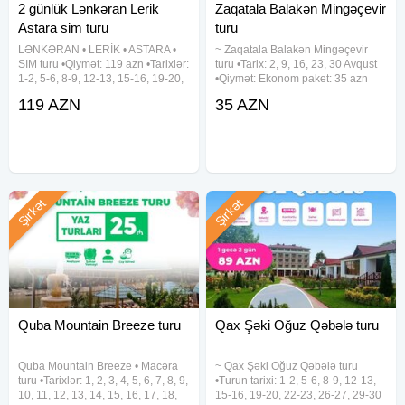
2 günlük Lənkəran Lerik
Zaqatala Balakən Mingəçevir
Astara sim turu
turu
LƏNKƏRAN • LERİK • ASTARA •
~ Zaqatala Balakən Mingəçevir
SIM turu •Qiymət: 119 azn •Tarixlər:
turu •Tarix: 2, 9, 16, 23, 30 Avqust
1-2, 5-6, 8-9, 12-13, 15-16, 19-20,
•Qiymət: Ekonom paket: 35 azn
22-23, 26-27, 29-30 Avqust ✓Tura
Standart paket: 40 azn ✓Qiymətə
119 AZN
35 AZN
daxildir: • Vıp nəqliyyat xidməti • 2
daxildir: • Nəqliyyat xidməti • Səhər
dəfə səhər yeməyi • Astalaniya
yeməyi(st paketdə) • Çay süfrəsi •
istirahət
Şirkət
Şirkət
Quba Mountain Breeze turu
Qax Şəki Oğuz Qəbələ turu
Quba Mountain Breeze • Macəra
~ Qax Şəki Oğuz Qəbələ turu
turu •Tarixlər: 1, 2, 3, 4, 5, 6, 7, 8, 9,
•Turun tarixi: 1-2, 5-6, 8-9, 12-13,
10, 11, 12, 13, 14, 15, 16, 17, 18,
15-16, 19-20, 22-23, 26-27, 29-30