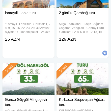
• Xırdalan dairəsi
• Saray postu (Araz Market)
İsmayıllı Lahıc turu
2 günlük Qarabağ turu
• Sumqayıt yazısının önü
~ İsmayıllı Lahıc turu •Tarixlər: 1, 2,
Şuşa ︎- Xankəndi ︎- Laçın ︎- Ağdam ︎-
✓Qeyd:
8, 9, 15, 16, 22, 23, 29, 30 Avqust
Əsgəran ︎ Zəngilan ︎- Cəbrayıl turu
• 0-5 yaş uşaqlar ödənişsizdir.
•Qiymət: • Ekonom paket – 25 azn
•Tarixlər: 1-2, 5-6, 8-9, 12-13, 15-
• Standart paket – 29 azn (səhər
16, 19-20, 22-23, 26-27, 29-30
(yer tutmadıqda)
25 AZN
129 AZN
yeməyi daxil) ✓ Qiymətə daxildir: •
Avqust •Qiymətlər: ✓Laçında
• Tur zamanı spirtli içkilər qadağandır.
Komfortlu nəqliyyat •
gecələməklə: • Laçın kottecləri -
• Nahar yeməyi qiymətə daxil deyil.
129 azn
• Fərdi qrup (minimum 18 nəfər) üçün digər rayonlarda tur
təşkil etmək mümkündür - tarix və toplanış yeri sərbəstdir.
Şirkət
Şirkət
Gəncə Göygöl Mingəçevir
Kəlbəcər Suqovuşan Ağdərə
turu
turu
~ Gəncə Göygöl Mingəçevir turu
KƏLBƏCƏR • AĞDƏRƏ •