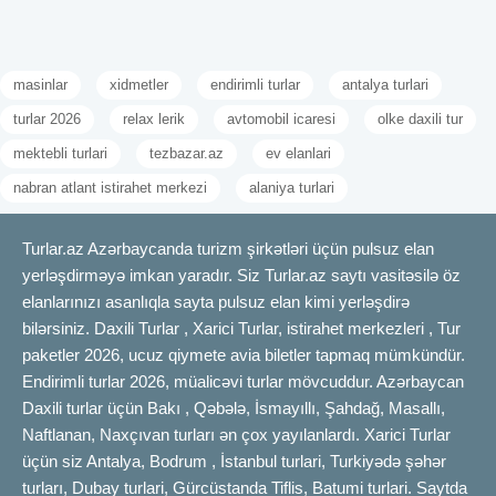
masinlar
xidmetler
endirimli turlar
antalya turlari
turlar 2026
relax lerik
avtomobil icaresi
olke daxili tur
mektebli turlari
tezbazar.az
ev elanlari
nabran atlant istirahet merkezi
alaniya turlari
Turlar.az Azərbaycanda turizm şirkətləri üçün pulsuz elan
yerləşdirməyə imkan yaradır. Siz Turlar.az saytı vasitəsilə öz
elanlarınızı asanlıqla sayta pulsuz elan kimi yerləşdirə
bilərsiniz. Daxili Turlar , Xarici Turlar, istirahet merkezleri , Tur
paketler 2026, ucuz qiymete avia biletler tapmaq mümkündür.
Endirimli turlar 2026, müalicəvi turlar mövcuddur. Azərbaycan
Daxili turlar üçün Bakı , Qəbələ, İsmayıllı, Şahdağ, Masallı,
Naftlanan, Naxçıvan turları ən çox yayılanlardı. Xarici Turlar
üçün siz Antalya, Bodrum , İstanbul turlari, Turkiyədə şəhər
turları, Dubay turlari, Gürcüstanda Tiflis, Batumi turlari. Saytda