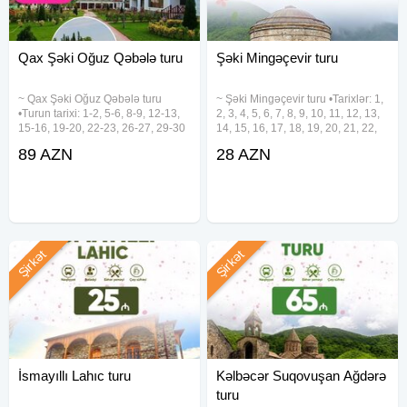
Qax Şəki Oğuz Qəbələ turu
Şəki Mingəçevir turu
~ Qax Şəki Oğuz Qəbələ turu
~ Şəki Mingəçevir turu •Tarixlər: 1,
•Turun tarixi: 1-2, 5-6, 8-9, 12-13,
2, 3, 4, 5, 6, 7, 8, 9, 10, 11, 12, 13,
15-16, 19-20, 22-23, 26-27, 29-30
14, 15, 16, 17, 18, 19, 20, 21, 22,
Avqust •Turun qiyməti: - Həftəiçi:
23, 24, 25, 26, 27, 28, 29, 30, 31
89 AZN
28 AZN
89 azn - Həftəsonu: 99 azn -
Avqust •Qiymətlər: • Ekonom
Kotecdə gecələmə: 109 azn
paket: 28 azn • Standart paket: 32
✓Qiymətə
Şirkət
Şirkət
İsmayıllı Lahıc turu
Kəlbəcər Suqovuşan Ağdərə
turu