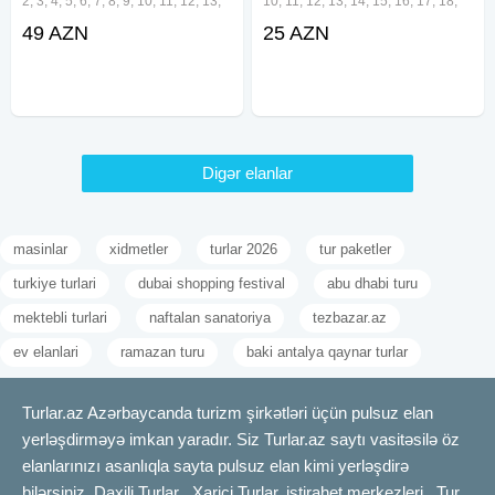
2, 3, 4, 5, 6, 7, 8, 9, 10, 11, 12, 13,
10, 11, 12, 13, 14, 15, 16, 17, 18,
14, 15, 16, 17, 18, 19, 20, 21, 22,
19, 20, 21, 22, 23, 24, 25, 26, 27,
49 AZN
25 AZN
23, 24, 25, 26, 27, 28, 29, 30, 31
28, 29, 30, 31 Avqust •Qiymət: •
Avqust •Qiymət: • Ekonom paket –
Ekonom paket – 25 azn • Standart
49
Digər elanlar
masinlar
xidmetler
turlar 2026
tur paketler
turkiye turlari
dubai shopping festival
abu dhabi turu
mektebli turlari
naftalan sanatoriya
tezbazar.az
ev elanlari
ramazan turu
baki antalya qaynar turlar
Turlar.az Azərbaycanda turizm şirkətləri üçün pulsuz elan
yerləşdirməyə imkan yaradır. Siz Turlar.az saytı vasitəsilə öz
elanlarınızı asanlıqla sayta pulsuz elan kimi yerləşdirə
bilərsiniz. Daxili Turlar , Xarici Turlar, istirahet merkezleri , Tur