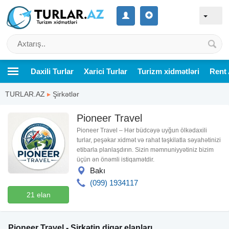
Daxili Turlar
Xarici Turlar
Turizm xidmətləri
Rent 
TURLAR.AZ
▸
Şirkətlər
Pioneer Travel
Pioneer Travel – Hər büdcəyə uyğun ölkədaxili
turlar, peşəkar xidmət və rahat təşkilatla səyahətinizi
etibarla planlaşdırın. Sizin məmnuniyyətiniz bizim
üçün ən önəmli istiqamətdir.
Bakı
(099) 1934117
21 elan
Pioneer Travel - Şirkətin digər elanları