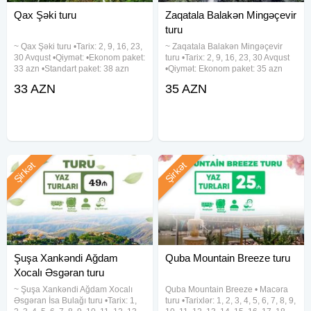
Qax Şəki turu
Zaqatala Balakən Mingəçevir
turu
~ Qax Şəki turu •Tarix: 2, 9, 16, 23,
~ Zaqatala Balakən Mingəçevir
30 Avqust •Qiymət: •Ekonom paket:
turu •Tarix: 2, 9, 16, 23, 30 Avqust
33 azn •Standart paket: 38 azn
•Qiymət: Ekonom paket: 35 azn
✓Qiymətə daxildir: •Nəqliyyat
Standart paket: 40 azn ✓Qiymətə
33 AZN
35 AZN
xidməti •Ekskursiyalar •Çay süfrəsi
daxildir: • Nəqliyyat xidməti • Səhər
•Tur rəhbəri •Yolboyu əyləncəli
yeməyi(st paketdə) • Çay süfrəsi •
oyunlar
Şirkət
Şirkət
Şuşa Xankəndi Ağdam
Quba Mountain Breeze turu
Xocalı Əsgəran turu
~ Şuşa Xankəndi Ağdam Xocalı
Quba Mountain Breeze • Macəra
Əsgəran İsa Bulağı turu •Tarix: 1,
turu •Tarixlər: 1, 2, 3, 4, 5, 6, 7, 8, 9,