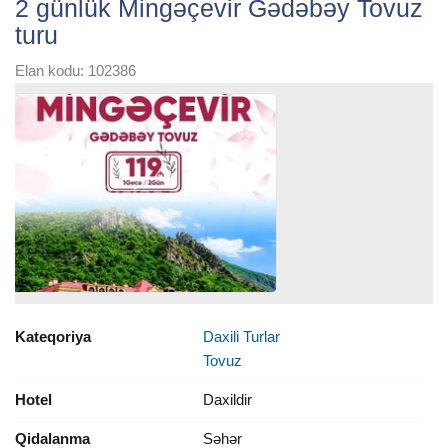
2 günlük Mingəçevir Gədəbəy Tovuz
turu
Elan kodu: 102386
Kateqoriya
Daxili Turlar
Tovuz
Hotel
Daxildir
Qidalanma
Səhər