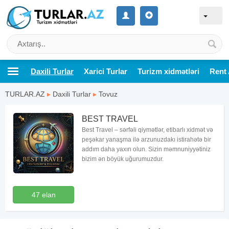
Daxili Turlar
Xarici Turlar
Turizm xidmətləri
Rent 
TURLAR.AZ
▸
Daxili Turlar
▸
Tovuz
BEST TRAVEL
Best Travel – sərfəli qiymətlər, etibarlı xidmət və
peşəkar yanaşma ilə arzunuzdakı istirahətə bir
addım daha yaxın olun. Sizin məmnuniyyətiniz
bizim ən böyük uğurumuzdur.
47 elan