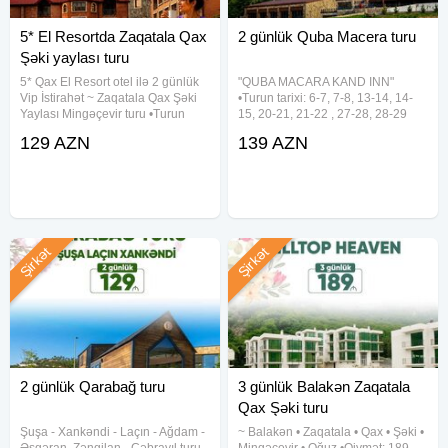
5* El Resortda Zaqatala Qax
2 günlük Quba Macera turu
Şəki yaylası turu
5* Qax El Resort otel ilə 2 günlük
"QUBA MACARA KAND INN"
Vip İstirahət ~ Zaqatala Qax Şəki
•Turun tarixi: 6-7, 7-8, 13-14, 14-
Yaylası Mingəçevir turu •Turun
15, 20-21, 21-22 , 27-28, 28-29
tarixi: 1-2, 5-6, 8-9, 12-13, 15-16,
Avqust ✓Gəzinti yerləri: - Macara
129 AZN
139 AZN
19-20, 22-23, 26-27, 29-30 Avqust
Lake Park - Kand Inn - Təngəaltı
•Turun qiyməti: - Standart paket:
Kanyonu ✓Tur qiymətləri (1 nəfər
129
Şirkət
Şirkət
2 günlük Qarabağ turu
3 günlük Balakən Zaqatala
Qax Şəki turu
Şuşa ︎- Xankəndi ︎- Laçın ︎- Ağdam ︎-
~ Balakən • Zaqatala • Qax • Şəki •
Əsgəran ︎ Zəngilan ︎- Cəbrayıl turu
Mingəçevir • Oğuz •Qiymət: 189