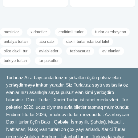
masinlar
xidmetler
endirimli turlar
turlar azerbaycan
antalya turlari
abu dabi
daxili turlar istanbul bilet
olke daxili tur
aviabiletler
tezbazar.az
ev elanlari
turkiye turlari
tur paketler
Turlar.az Azərbaycanda turizm şirkətləri üçün pulsuz elan
yerləşdirməyə imkan yaradır. Siz Turlar.az saytı vasitəsilə öz
elanlarınızı asanlıqla sayta pulsuz elan kimi yerləşdirə
bilərsiniz. Daxili Turlar , Xarici Turlar, istirahet merkezleri , Tur
paketler 2026, ucuz qiymete avia biletler tapmaq mümkündür.
Endirimli turlar 2026, müalicəvi turlar mövcuddur. Azərbaycan
Daxili turlar üçün Bakı , Qəbələ, İsmayıllı, Şahdağ, Masallı,
Naftlanan, Naxçıvan turları ən çox yayılanlardı. Xarici Turlar
üçün siz Antalya, Bodrum , İstanbul turlari, Turkiyədə şəhər