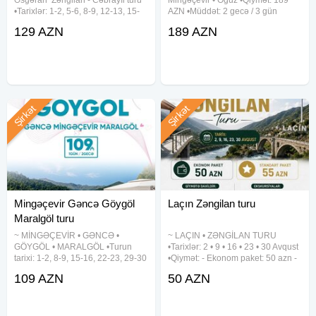
•Tarixlər: 1-2, 5-6, 8-9, 12-13, 15-
AZN •Müddət: 2 gecə / 3 gün
16, 19-20, 22-23, 26-27, 29-30
•Tarixlər: 5-6-7, 12-13-14, 19-20-
129 AZN
189 AZN
Avqust •Qiymətlər: ✓Laçında
21, 26-27-28 Avqust ✓TURA
gecələməklə: • Laçın kottecləri -
DAXİLDİR: - VIP nəqliyyat xidməti -
129 azn
Peşəkar tur rəhbəri -
Şirkət
Şirkət
Mingəçevir Gəncə Göygöl
Laçın Zəngilan turu
Maralgöl turu
~ MİNGƏÇEVİR • GƏNCƏ •
~ LAÇIN • ZƏNGİLAN TURU
GÖYGÖL • MARALGÖL •Turun
•Tarixlər: 2 • 9 • 16 • 23 • 30 Avqust
tarixi: 1-2, 8-9, 15-16, 22-23, 29-30
•Qiymət: - Ekonom paket: 50 azn -
Avqust •Qiymət - 109 azn
Standart paket: 55 azn ✓Qiymətə
109 AZN
50 AZN
✓Qiymətə daxildir: ➠ Vıp nəqliyyat
daxildir: - Rahat nəqliyyat - Portal
➠ Bələdçi xidməti ➠ Səhər yeməyi
qeydiyyatı - Peşəkar tur rəhbəri -
(2 dəfə) ➠ 4★ AS VƏ GİS oteldə