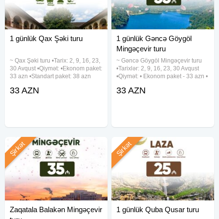
- Tək qalmaq istədikdə +50 azn əlavə olunur.
- Qiymət 2 nəfərlik otaqda 1 nəfər üçün nəzərdə tutulub.
- Tur zamanı spirtli içkiyə icazə verilmir.
1 günlük Qax Şəki turu
1 günlük Gəncə Göygöl
Mingəçevir turu
~ Qax Şəki turu •Tarix: 2, 9, 16, 23,
~ Gəncə Göygöl Mingəçevir turu
30 Avqust •Qiymət: •Ekonom paket:
•Tarixlər: 2, 9, 16, 23, 30 Avqust
33 azn •Standart paket: 38 azn
•Qiymət: • Ekonom paket - 33 azn •
✓Qiymətə daxildir: •Nəqliyyat
Standart paket - 38 azn (səhər
33 AZN
33 AZN
xidməti •Ekskursiyalar •Çay süfrəsi
yeməyi daxil) ✓Qiymətə daxildir: •
•Tur rəhbəri •Yolboyu əyləncəli
Komfortlu nəqliyyat • Ekskursiyalar
oyunlar
• Çay
Şirkət
Şirkət
Zaqatala Balakən Mingəçevir
1 günlük Quba Qusar turu