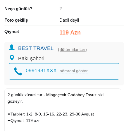
Neçə günlük?
2
Foto çəkiliş
Daxil deyil
Qiymət
119 Azn
BEST TRAVEL
(Bütün Elanları)
Bakı şəhəri
0991931XXX
nömrəni göstər
2 günlük xüsusi tur -
Mingəçevir
Gədəbəy
Tovuz
sizi
gözləyir.
••Tarixlər: 1-2, 8-9, 15-16, 22-23, 29-30 Avqust
••Qiymət: 119 azn