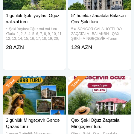
- Tur kollektiv əyləncə üçün nəzərdə tutulub.
- 5 yaşa qədər uşaqlar pulsuz (yer tutarsa: 25 azn)
1 günlük Şəki yaylası Oğuz
5* hoteldə Zaqatala Balakən
xal-xal turu
Qax Şəki turu
✓Otaq tipləri:
~ Şəki Yaylası Oğuz xal-xal turu
5★ SƏNGƏR GALA HOTELDƏ
2 nəfərlik
•Tarix: 1, 2, 3, 4, 5, 6, 7, 8, 9, 10, 11,
ZAQATALA - BALAKƏN - QAX -
3 nəfərlik
12, 13, 14, 15, 16, 17, 18, 19, 20,
ŞƏKİ - MİNGƏÇEVİR •Turun
21, 22, 23, 24, 25, 26, 27, 28, 29,
qiyməti: 129 azn (1 gecə / 2 gün)
4 nəfərlik
28 AZN
129 AZN
30, 31 Avqust •Qiymət: - Ekonom
•Tarix: 5-6, 12-13, 19-20, 26-27
Paket: 28 azn - Standart Paket: 32
Avqust ✓Qiymətə daxildir: ➥
✓Toplaşma və hərəkət:
Komfortlu vıp nəqliyyat ➥ 1 gecə
oteldə
06:30 -Toplasma
07:00 - Yola düşmə
20:00a qədər- Bakıya dönüş
Şirkət
Şirkət
2 günlük Mingəçevir Gəncə
Qax Şəki Oğuz Zaqatala
Qazax turu
Mingəçevir turu
1 gece/ 2 günlük Mingəçevir
Oğuz - Şəki - Qax - Zaqatala -