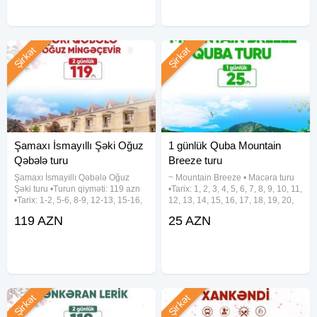
Şirkət
Şirkət
Şamaxı İsmayıllı Şəki Oğuz
1 günlük Quba Mountain
Qəbələ turu
Breeze turu
Şamaxı İsmayıllı Qəbələ Oğuz
~ Mountain Breeze • Macəra turu
Şəki turu •Turun qiyməti: 119 azn
•Tarix: 1, 2, 3, 4, 5, 6, 7, 8, 9, 10, 11,
•Tarix: 1-2, 5-6, 8-9, 12-13, 15-16,
12, 13, 14, 15, 16, 17, 18, 19, 20,
19-20, 22-23, 26-27, 29-30 Avqust
21, 22, 23, 24, 25, 26, 27, 28, 29,
119 AZN
25 AZN
✓Qiymətə daxildir: - Komfortlu
30, 31 Avqust •Qiymət: •Ekonom
nəqliyyat - Yeddi gözəl hotel
paket: 25 azn •Standart paket: 29
(Qəbələ) - Hotel
Şirkət
Şirkət