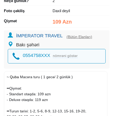
Neçə günlük?
2
Foto çəkiliş
Daxil deyil
Qiymət
109 Azn
İMPERATOR TRAVEL
(Bütün Elanları)
Bakı şəhəri
0554758XXX
nömrəni göstər
~
Quba
Macəra turu ( 1 gecə/ 2 günlük )
••Qiymət:
- Standart otaqda: 109 azn
- Deluxe otaqda: 119 azn
••Turun tarixi: 1-2, 5-6, 8-9, 12-13, 15-16, 19-20,