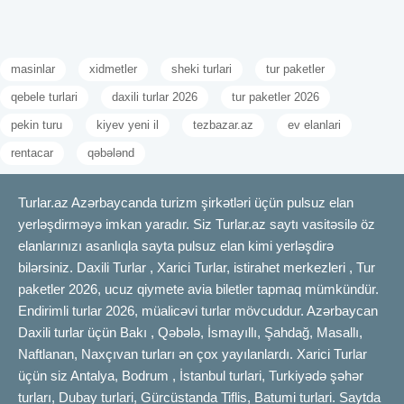
masinlar
xidmetler
sheki turlari
tur paketler
qebele turlari
daxili turlar 2026
tur paketler 2026
pekin turu
kiyev yeni il
tezbazar.az
ev elanlari
rentacar
qəbələnd
Turlar.az Azərbaycanda turizm şirkətləri üçün pulsuz elan
yerləşdirməyə imkan yaradır. Siz Turlar.az saytı vasitəsilə öz
elanlarınızı asanlıqla sayta pulsuz elan kimi yerləşdirə
bilərsiniz. Daxili Turlar , Xarici Turlar, istirahet merkezleri , Tur
paketler 2026, ucuz qiymete avia biletler tapmaq mümkündür.
Endirimli turlar 2026, müalicəvi turlar mövcuddur. Azərbaycan
Daxili turlar üçün Bakı , Qəbələ, İsmayıllı, Şahdağ, Masallı,
Naftlanan, Naxçıvan turları ən çox yayılanlardı. Xarici Turlar
üçün siz Antalya, Bodrum , İstanbul turlari, Turkiyədə şəhər
turları, Dubay turlari, Gürcüstanda Tiflis, Batumi turlari. Saytda