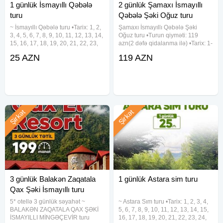
1 günlük İsmayıllı Qəbələ
2 günlük Şamaxı İsmayıllı
turu
Qəbələ Şəki Oğuz turu
~ İsmayıllı Qəbələ turu •Tarix: 1, 2,
Şamaxı İsmayıllı Qəbələ Şəki
3, 4, 5, 6, 7, 8, 9, 10, 11, 12, 13, 14,
Oğuz turu •Turun qiyməti: 119
15, 16, 17, 18, 19, 20, 21, 22, 23,
azn(2 dəfə qidalanma ilə) •Tarix: 1-
24, 25, 26, 27, 28, 29, 30, 31
2, 8-9, 15-16, 22-23, 29-30 Avqust
25 AZN
119 AZN
Avqust •Qiymət: •Ekonom paket:
✓Qiymətə daxildir: • Komfortlu
25 azn •Standart paket: 29 azn
nəqliyyat • 1 gecə oteldə
✓Qiymətə
gecələmək • Zəngəzur
Şirkət
Şirkət
3 günlük Balakən Zaqatala
1 günlük Astara sim turu
Qax Şəki İsmayıllı turu
5* otellə 3 günlük səyahət ~
~ Astara Sım turu •Tarix: 1, 2, 3, 4,
BALAKƏN ZAQATALA QAX ŞƏKİ
5, 6, 7, 8, 9, 10, 11, 12, 13, 14, 15,
İSMAYILLI MİNGƏÇEVİR turu
16, 17, 18, 19, 20, 21, 22, 23, 24,