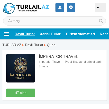
Daxili Turlar
Xarici Turlar
Turizm xidmətləri
Rent 
TURLAR.AZ
▸
Daxili Turlar
▸
Quba
İMPERATOR TRAVEL
İmperator Travel — Prestijli səyahətlərin etibarlı
ünvanı.
47 elan