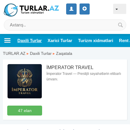
Daxili Turlar
Xarici Turlar
Turizm xidmətləri
Rent 
TURLAR.AZ
▸
Daxili Turlar
▸
Zaqatala
İMPERATOR TRAVEL
İmperator Travel — Prestijli səyahətlərin etibarlı
ünvanı.
47 elan