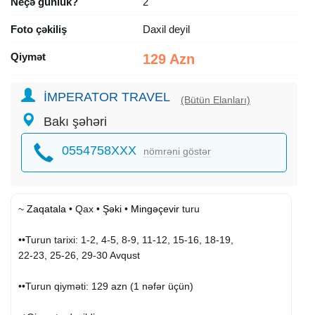
Neçə günlük?
2
Foto çəkiliş
Daxil deyil
Qiymət
129 Azn
İMPERATOR TRAVEL
(Bütün Elanları)
Bakı şəhəri
0554758XXX
nömrəni göstər
~
Zaqatala
• Qax •
Şəki
•
Mingəçevir
turu
••Turun tarixi: 1-2, 4-5, 8-9, 11-12, 15-16, 18-19,
22-23, 25-26, 29-30 Avqust
••Turun qiyməti: 129 azn (1 nəfər üçün)