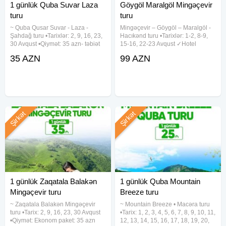
1 günlük Quba Suvar Laza
Göygöl Maralgöl Mingəçevir
turu
turu
~ Quba Qusar Suvar - Laza -
Mingəçevir – Göygöl – Maralgöl -
Şahdağ turu •Tarixlər: 2, 9, 16, 23,
Hacıkənd turu •Tarixlər: 1-2, 8-9,
30 Avqust •Qiymət: 35 azn- təbiət
15-16, 22-23 Avqust ✓Hotel
terapiyası! ✓Qiymətə daxildir: -
seçimləri : - Səməni Hotel - 99 azn
35 AZN
99 AZN
Komfortlu nəqliyyat - Pozitiv və
- RİVER SİDE 4★ - 109 azn -
enerjili tur rəhbəri - Səhər yemeyi -
Ağsaray Hotel 5★ (Mingəçevir) -
Dağa maşın ilə
129 azn ✓Qiymətə
Şirkət
Şirkət
1 günlük Zaqatala Balakən
1 günlük Quba Mountain
Mingəçevir turu
Breeze turu
~ Zaqatala Balakən Mingəçevir
~ Mountain Breeze • Macəra turu
turu •Tarix: 2, 9, 16, 23, 30 Avqust
•Tarix: 1, 2, 3, 4, 5, 6, 7, 8, 9, 10, 11,
•Qiymət: Ekonom paket: 35 azn
12, 13, 14, 15, 16, 17, 18, 19, 20,