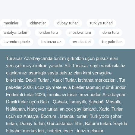
masinlar
xidmetler
dubay turlari
turkiye turlari
antalya turlari
london turu
moskva turu
doha turu
lavanda qebele
tezbazar.az
ev elanlari
tur paketler
Turlar.az Azərbaycanda turizm şirkətləri üçün pulsuz elan
yerləşdirməyə imkan yaradır. Siz Turlar.az saytı vasitəsilə öz
elanlarınızı asanlıqla sayta pulsuz elan kimi yerləşdirə
bilərsiniz. Daxili Turlar , Xarici Turlar, istirahet merkezleri , Tur
paketler 2026, ucuz qiymete avia biletler tapmaq mümkündür.
Endirimli turlar 2026, müalicəvi turlar mövcuddur. Azərbaycan
Daxili turlar üçün Bakı , Qəbələ, İsmayıllı, Şahdağ, Masallı,
Naftlanan, Naxçıvan turları ən çox yayılanlardı. Xarici Turlar
üçün siz Antalya, Bodrum , İstanbul turlari, Turkiyədə şəhər
turları, Dubay turlari, Gürcüstanda Tiflis, Batumi turlari. Saytda
Istirahet merkezleri , hoteller, evler , turizm elanları