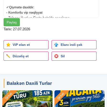
✓Qiymətə daxildir:
- Komfortlu vip nəqliyyat
- Talaçay Yurd və Grata hoteldə gecələmə
Paylaş
( Sauna, duz otağı, trenajor zalı )
- Səhər yeməyi (2dəfə)
Tarix: 27.07.2026
- Peşəkar tur rəhbəri və bələdçi
- Kollektiv foto
ViP elan et
Elanı irəli çək
✓Ekskursiyalar:
*Qax:
Düzəliş et
Sil
•Ramrama şəlaləsi (offroad maşınları ilə əlavə 7 azn)
*Şəki:
• Şəki xan sarayı
• Karvansaray
Balakən Daxili Turlar
• Tacirlər küçəsi
• Şirniyyat evi
Şirkət
Şirkət
*Zaqatala:
•Ümimi şəhər gəzintisi