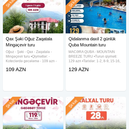
Şirkət
Şirkət
Qax Şəki Oğuz Zaqatala
Qidalanma daxil 2 günlük
Mingəçevir turu
Quba Mountain turu
Oğuz - Şəki - Qax - Zaqatala -
MACƏRA QUBA - MOUNTAIN
Mingəçevir turu •Qiymətlər: -
BREEZE TURU •Turun qiyməti:
Koteclərdə gecələmə - 109 azn -
129 azn •Tarixlər: 1-2, 8-9, 15-16,
Hotel binasında gecələmə - 119
22-23, 29-30 Avqust •Müddət: 2
109 AZN
129 AZN
azn •Tarix: 1-2, 8-9, 15-16, 22-23,
gün / 1 gecə •Hotelə giriş: 14:00 -
29-39 Avqust ✓Tura daxildir: -
15:00 •Hoteldən çıxış: 11:00
Komfortlu vip nəqliyyat -
✓Gəzintilər: - Qəçrəş Meşəsi -
Şirkət
Şirkət