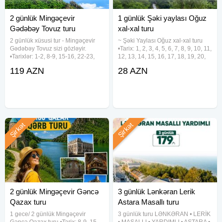
2 günlük Mingəçevir
1 günlük Şəki yaylası Oğuz
Gədəbəy Tovuz turu
xal-xal turu
2 günlük xüsusi tur - Mingəçevir
~ Şəki Yaylası Oğuz xal-xal turu
Gədəbəy Tovuz sizi gözləyir.
•Tarix: 1, 2, 3, 4, 5, 6, 7, 8, 9, 10, 11,
•Tarixlər: 1-2, 8-9, 15-16, 22-23,
12, 13, 14, 15, 16, 17, 18, 19, 20,
29-30 Avqust •Qiymət: 119 azn
21, 22, 23, 24, 25, 26, 27, 28, 29,
119 AZN
28 AZN
✓Tur paketinə daxildir: - Rahat vip
30, 31 Avqust •Qiymət: - Ekonom
nəqliyyat - 4* "Suyun səsi"
Paket: 28 azn - Standart Paket: 32
hotelində
Şirkət
Şirkət
2 günlük Mingəçevir Gəncə
3 günlük Lənkəran Lerik
Qazax turu
Astara Masallı turu
1 gece/ 2 günlük Mingəçevir
3 günlük turu LƏNKƏRAN • LERİK
Gəncə Qazax turu •Tarix: 8-9, 15-
• MASALLI • YARDIMLI • ASTARA •