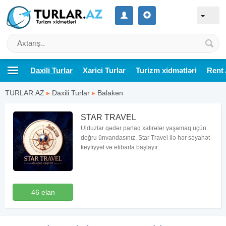
Daxili Turlar
Xarici Turlar
Turizm xidmətləri
Rent 
TURLAR.AZ
▸
Daxili Turlar
▸
Balakən
STAR TRAVEL
Ulduzlar qədər parlaq xatirələr yaşamaq üçün
doğru ünvandasınız. Star Travel ilə hər səyahət
keyfiyyət və etibarla başlayır.
46 elan