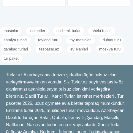
masinlar
xidmetler
endirimli turlar
sheki turlari
antalya turlari
tayland turu
toy masinlari
dubay turu
qarabag turlari
tezbazar.az
ev elanlari
moskva turu
tur paket
Turlar.az Azərbaycanda turizm şirkətləri üçün pulsuz elan
yerləşdirməyə imkan yaradır. Siz Turlar.az saytı vasitəsilə öz
elanlarınızı asanlıqla sayta pulsuz elan kimi yerləşdirə
bilərsiniz. Daxili Turlar , Xarici Turlar, istirahet merkezleri , Tur
paketler 2026, ucuz qiymete avia biletler tapmaq mümkündür.
Endirimli turlar 2026, müalicəvi turlar mövcuddur. Azərbaycan
Daxili turlar üçün Bakı , Qəbələ, İsmayıllı, Şahdağ, Masallı,
Naftlanan, Naxçıvan turları ən çox yayılanlardı. Xarici Turlar
üçün siz Antalya, Bodrum , İstanbul turlari, Turkiyədə şəhər