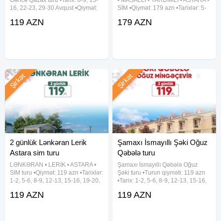
16, 22-23, 29-30 Avqust •Qiymət:
SİM •Qiymət: 179 azn •Tarixlər: 5-
119 azn ~ 1-ci gün: • Mingəçevir
6-7, 12-13-14, 19-20-21, 26-27-28
119 AZN
179 AZN
Kür çayında gəmi gəzintisi (əlavə
Avqust ✓Tura daxildir: - Vıp
ödənişlə) • İmamzadə Məscidi •
nəqliyyat xidməti - 3 dəfə səhər
Butulkalı ev • Heydər
yeməyi - Astalaniya
Şirkət
Şirkət
2 günlük Lənkəran Lerik
Şamaxı İsmayıllı Şəki Oğuz
Astara sim turu
Qəbələ turu
LƏNKƏRAN • LERİK • ASTARA •
Şamaxı İsmayıllı Qəbələ Oğuz
SIM turu •Qiymət: 119 azn •Tarixlər:
Şəki turu •Turun qiyməti: 119 azn
1-2, 5-6, 8-9, 12-13, 15-16, 19-20,
•Tarix: 1-2, 5-6, 8-9, 12-13, 15-16,
22-23, 26-27, 29-30 Avqust ✓Tura
19-20, 22-23, 26-27, 29-30 Avqust
119 AZN
119 AZN
daxildir: • Vıp nəqliyyat xidməti • 2
✓Qiymətə daxildir: - Komfortlu
dəfə səhər yeməyi • Astalaniya
nəqliyyat - Yeddi gözəl hotel
(Qəbələ) - Hotel