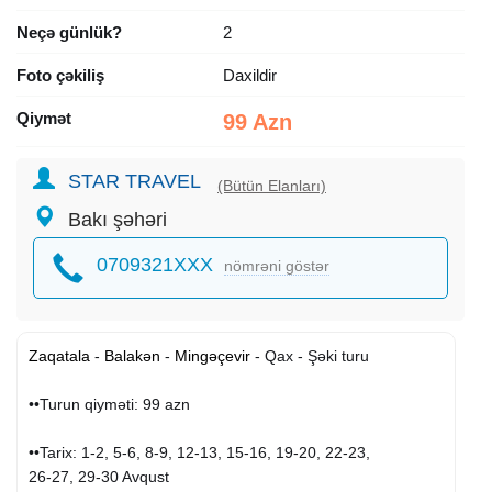
Neçə günlük?
2
Foto çəkiliş
Daxildir
Qiymət
99 Azn
STAR TRAVEL
(Bütün Elanları)
Bakı şəhəri
0709321XXX
nömrəni göstər
Zaqatala
-
Balakən
-
Mingəçevir
- Qax - Şəki turu
••Turun qiyməti: 99 azn
••Tarix: 1-2, 5-6, 8-9, 12-13, 15-16, 19-20, 22-23,
26-27, 29-30 Avqust