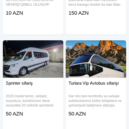
SİFARİŞİ QƏBUL OLUNUR!
benz travego modeli ilə istər Bakı
(2026) Mövcud nəqliyyat vasitələri
daxilində istərsədə rayonlara olan
10 AZN
150 AZN
və sərnişin tutumu: Mercedes Vito
səfərlərinizi komfortlu , rahat və
– 6–8 yer Mercedes Sprinter – 12–
güvənli şəkildə təşkil edə
22 yer Hyundai H-1 (Starex) – 7–
bilərsiniz. Ətraflı məlumat
12 yer
Sprinter sifariş
Turlara Vip Avtobus sifarişi
2020 model temiz, seliqeli,
Hər növ tam komfortlu və səliqəli
soyuducu, kondisioner ideal
avtobuslarımız bütün bölgələrə və
veziyetdə 20 neferlik sprinterle
şəhərdaxili tədbirlərə sifarişlə.
bütün bölgəkərə sifariş qəbul
TƏCRÜBƏLİ SÜRÜCÜLƏRİMİZ-
50 AZN
50 AZN
edirik
rahat və təhlükəsiz şəkildə
xidmətinizdədir. Şirkətlər
aylıq"SERVİS"-xidməti üçün