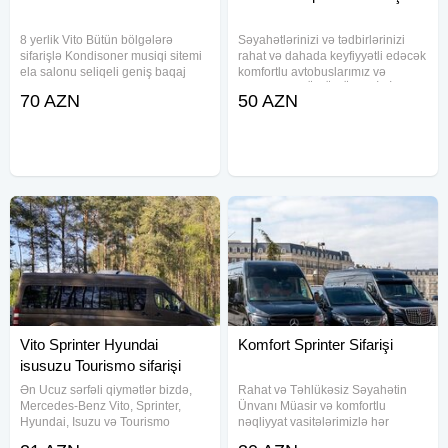
8 yerlik Vito Bütün bölgələrə
Səyahətlərinizi və tədbirlərinizi
sifarişlə Kondisoner musiqi sitemi
rahat və dahada keyfiyyətli edəcək
ela salonu seliqeli geniş baqaj
komfortlu avtobuslarımız və
ve.s
PEŞAKAR SÜRÜCÜLƏRİMİZ-tam
70 AZN
50 AZN
təhlüləsiz şəkildə
xidmətinizdədir.Bütün avtobuslar
kondisioner və gəzintilər üçün
lazımı
Vito Sprinter Hyundai
Komfort Sprinter Sifarişi
isusuzu Tourismo sifarişi
Ən Ucuz sərfəli qiymətlər bizdə,
Rahat və Təhlükəsiz Səyahətin
Mercedes-Benz Vito, Sprinter,
Ünvanı Müasir və komfortlu
Hyundai, Isuzu və Tourismo
nəqliyyat vasitələrimizlə hər
avtobuslarının sifarişi qəbul
səfərinizi unudulmaz edin!