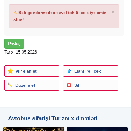
×
⚠
Beh göndərmədən əvvəl təhlükəsizliyə əmin
olun!
Paylaş
Tarix: 15.05.2026
ViP elan et
Elanı irəli çək
Düzəliş et
Sil
Avtobus sifarişi Turizm xidmətləri