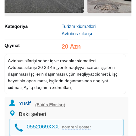
Kateqoriya
Turizm xidmətləri
Avtobus sifarişi
Qiymət
20 Azn
Avtobus sifarişi
seher iç ve rayonlar
xidmetleri
Avtobus sifarişi 20 28 45 ;yerlik nəqliyyat icarəsi işçilərin
daşınması İşçilərin daşınması üçün nəqliyyat xidmət i, işçi
heyətinin aparılması, işçilərin daşınmasında nəqliyat
xidməti, Aylıq daşınma
xidmətləri
,
Yusif
(Bütün Elanları)
Bakı şəhəri
0552069XXX
nömrəni göstər