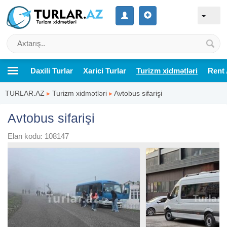
Daxili Turlar
Xarici Turlar
Turizm xidmətləri
Rent 
TURLAR.AZ
▸
Turizm xidmətləri
▸
Avtobus sifarişi
Avtobus sifarişi
Elan kodu: 108147