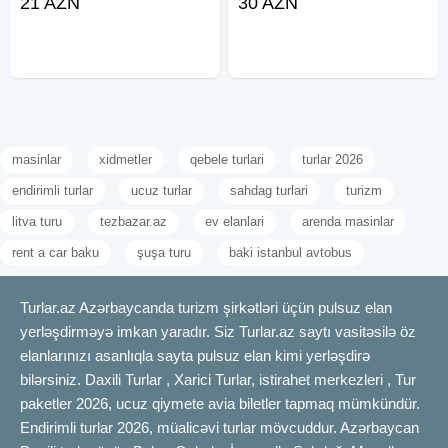
21 AZN
30 AZN
olunur! 6-7-8 yerlik Mercedes Vito
Mercedes Sprinter
12-18-20 , 22 yerlik Mercedes
Mikroavtobusları Yeni model
Sprinter 24 yerlik Isuzu və
Kondisioner Soyuducu Rahat
oturacaqlar
masinlar
xidmetler
qebele turlari
turlar 2026
endirimli turlar
ucuz turlar
sahdag turlari
turizm
litva turu
tezbazar.az
ev elanlari
arenda masinlar
rent a car baku
şuşa turu
baki istanbul avtobus
Turlar.az Azərbaycanda turizm şirkətləri üçün pulsuz elan
yerləşdirməyə imkan yaradır. Siz Turlar.az saytı vasitəsilə öz
elanlarınızı asanlıqla sayta pulsuz elan kimi yerləşdirə
bilərsiniz. Daxili Turlar , Xarici Turlar, istirahet merkezleri , Tur
paketler 2026, ucuz qiymete avia biletler tapmaq mümkündür.
Endirimli turlar 2026, müalicəvi turlar mövcuddur. Azərbaycan