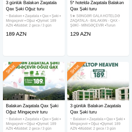
3 günlük Balakən Zaqatala
5* hoteldə Zaqatala Balakən
Qax Şəki Oğuz turu
Qax Şəki turu
~ Balakən • Zaqatala • Qax • Şəki •
5★ SƏNGƏR GALA HOTELDƏ
Mingəçevir • Oğuz •Qiymət: 189
ZAQATALA - BALAKƏN - QAX -
AZN •Müddət: 2 gecə / 3 gün
ŞƏKİ - MİNGƏÇEVİR •Turun
•Tarixlər: 5-6-7, 12-13-14, 19-20-
qiyməti: 129 azn (1 gecə / 2 gün)
189 AZN
129 AZN
21, 26-27-28 Avqust ✓TURA
•Tarix: 5-6, 12-13, 19-20, 26-27
DAXİLDİR: - VIP nəqliyyat xidməti -
Avqust ✓Qiymətə daxildir: ➥
Peşəkar tur rəhbəri -
Komfortlu vıp nəqliyyat ➥ 1 gecə
oteldə
Şirkət
Şirkət
Balakən Zaqatala Qax Şəki
3 günlük Balakən Zaqatala
Oğuz Mingəçevir turu
Qax Şəki turu
~ Balakən • Zaqatala • Qax • Şəki •
~ Balakən • Zaqatala • Qax • Şəki •
Mingəçevir • Oğuz •Qiymət: 189
Mingəçevir • Oğuz •Qiymət: 189
AZN •Müddət: 2 gecə / 3 gün
AZN •Müddət: 2 gecə / 3 gün