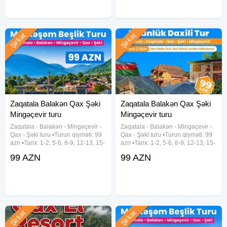
oteldə
Şirkət
Şirkət
Zaqatala Balakən Qax Şəki
Zaqatala Balakən Qax Şəki
Mingəçevir turu
Mingəçevir turu
Zaqatala - Balakən - Mingəçevir -
Zaqatala - Balakən - Mingəçevir -
Qax - Şəki turu •Turun qiyməti: 99
Qax - Şəki turu •Turun qiyməti: 99
azn •Tarix: 1-2, 5-6, 8-9, 12-13, 15-
azn •Tarix: 1-2, 5-6, 8-9, 12-13, 15-
16, 19-20, 22-23, 26-27, 29-30
16, 19-20, 22-23, 26-27, 29-30
99 AZN
99 AZN
Avqust ✓Qiymətə daxildir: -
Avqust ✓Qiymətə daxildir: -
Komfortlu vip nəqliyyat - Talaçay
Komfortlu vip nəqliyyat - Talaçay
Yurd və Grata
Yurd və
Şirkət
Şirkət