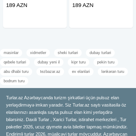
•Tarixlər: 5-6-7, 12-13-14, 19-20-
•Tarixlər: 5-6-7, 12-13-14, 19-20-
189 AZN
189 AZN
21, 26-27-28 Avqust ✓TURA
21, 26-27-28 Avqust ✓TURA
DAXİLDİR: - VIP nəqliyyat xidməti -
DAXİLDİR: - VIP nəqliyyat xidməti -
Peşəkar tur rəhbəri -
Peşəkar tur rəhbəri -
masinlar
xidmetler
sheki turlari
dubay turlari
qebele turlari
dubay yeni il
kipr turu
pekin turu
abu dhabi turu
tezbazar.az
ev elanlari
lənkəran turu
bodrum turu
Turlar.az Azərbaycanda turizm şirkətləri üçün pulsuz elan
yerləşdirməyə imkan yaradır. Siz Turlar.az saytı vasitəsilə öz
elanlarınızı asanlıqla sayta pulsuz elan kimi yerləşdirə
bilərsiniz. Daxili Turlar , Xarici Turlar, istirahet merkezleri , Tur
paketler 2026, ucuz qiymete avia biletler tapmaq mümkündür.
Endirimli turlar 2026, müalicəvi turlar mövcuddur. Azərbaycan