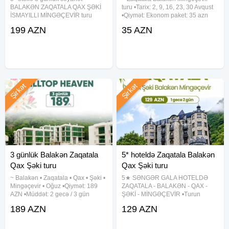
BALAKƏN ZAQATALA QAX ŞƏKİ
turu •Tarix: 2, 9, 16, 23, 30 Avqust
İSMAYILLI MİNGƏÇEVİR turu
•Qiymət: Ekonom paket: 35 azn
•Turun qiyməti: 199 azn •Turun
Standart paket: 40 azn ✓Qiymətə
199 AZN
35 AZN
tarix: 5-6-7, 7-8-9, 12-13-13, 14-
daxildir: • Nəqliyyat xidməti • Səhər
15-16, 19-20-21, 21-22-23, 28-29-
yeməyi(st paketdə) • Çay süfrəsi •
30 Avqust ✓Qiymətə daxildir: - Vip
Şirkət
Şirkət
3 günlük Balakən Zaqatala
5* hoteldə Zaqatala Balakən
Qax Şəki turu
Qax Şəki turu
~ Balakən • Zaqatala • Qax • Şəki •
5★ SƏNGƏR GALA HOTELDƏ
Mingəçevir • Oğuz •Qiymət: 189
ZAQATALA - BALAKƏN - QAX -
AZN •Müddət: 2 gecə / 3 gün
ŞƏKİ - MİNGƏÇEVİR •Turun
•Tarixlər: 5-6-7, 12-13-14, 19-20-
qiyməti: 129 azn (1 gecə / 2 gün)
189 AZN
129 AZN
21, 26-27-28 Avqust ✓TURA
•Tarix: 5-6, 12-13, 19-20, 26-27
DAXİLDİR: - VIP nəqliyyat xidməti -
Avqust ✓Qiymətə daxildir: ➥
Peşəkar tur rəhbəri -
Komfortlu vıp nəqliyyat ➥ 1 gecə