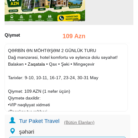
Qiymət
109 Azn
QƏRBİN ƏN MÖHTƏŞƏM 2 GÜNLÜK TURU
Dağ mənzərəsi, hotel komfortu və əyləncə dolu səyahət!
Balakən •
Zaqatala
• Qax • Şəki • Mingəçevir
Tarixlər: 9-10, 10-11, 16-17, 23-24, 30-31 May
Qiymət: 109 AZN (1 nəfər üçün)
Qiymətə daxildir:
•VIP nəqliyyat xidməti
•Peşəkar tur rəhbəri
•Hilltop Heaven Hoteldə gecələmə
Tur Paket Travel
(Bütün Elanları)
•2 dəfə səhər yeməyi
şəhəri
•Gəzintilər