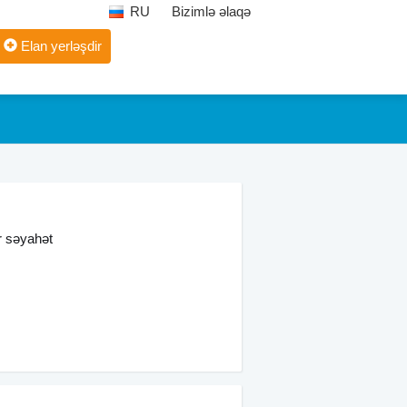
RU
Bizimlə əlaqə
Elan yerləşdir
r səyahət