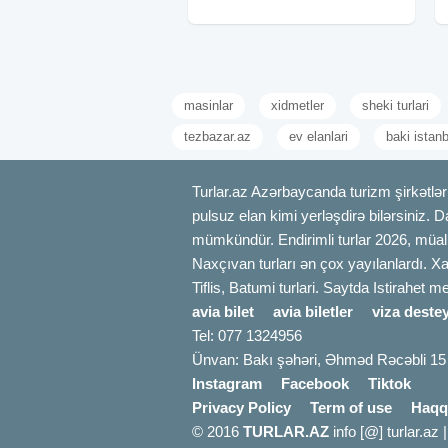
Müşfiqin Ev Muzeyi - 4★
masinlar
xidmetler
sheki turlari
tezbazar.az
ev elanlari
baki istan
Turlar.az Azərbaycanda turizm şirkətləri
pulsuz elan kimi yerləşdirə bilərsiniz. D
mümkündür. Endirimli turlar 2026, müali
Naxçıvan turları ən çox yayılanlardı. Xa
Tiflis, Batumi turlari. Saytda Istirahet 
avia bilet
avia biletler
viza destey
Tel: 077 1324956
Ünvan: Bakı şəhəri, Əhməd Rəcəbli 15
Instagram
Facebook
Tiktok
Privacy Policy
Term of use
Haqq
© 2016
TURLAR.AZ
info [@] turlar.az 