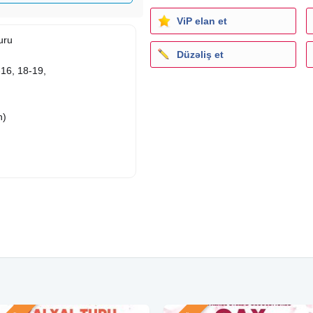
ViP elan et
uru
Düzəliş et
-16, 18-19,
n)