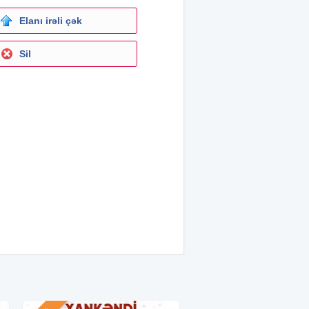
Elanı irəli çək
Sil