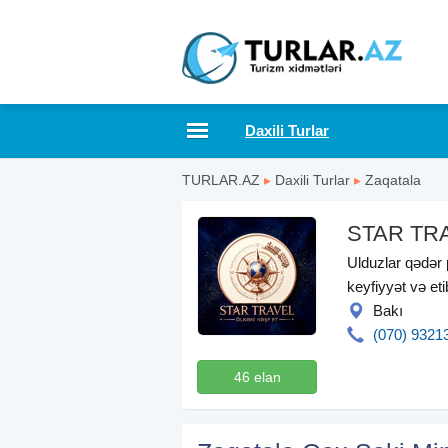
Daxili Turlar
TURLAR.AZ
▸
Daxili Turlar
▸
Zaqatala
STAR TR
Ulduzlar qədər 
keyfiyyət və eti
Bakı
(070) 9321
46 elan