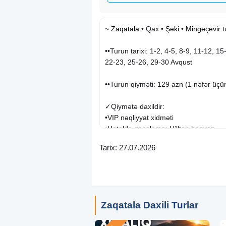
~
Zaqatala
• Qax •
Şəki
•
Mingəçevir
t
••Turun tarixi: 1-2, 4-5, 8-9, 11-12, 15
22-23, 25-26, 29-30 Avqust
••Turun qiyməti: 129 azn (1 nəfər üçü
✓Qiymətə daxildir:
•VIP nəqliyyat xidməti
•Hoteldə gecələmə: Hilltop heaven
•Peşəkar tur rəhbəri
Tarix: 27.07.2026
•2 dəfə səhər yeməyi
•Gəzintilər
•Əyləncə proqramı & asudə vaxt
✓HOTEL İMKANLARI:
• Fitnes mərkəzi
Zaqatala Daxili Turlar
• Spa & sauna
• Açıq hovuz