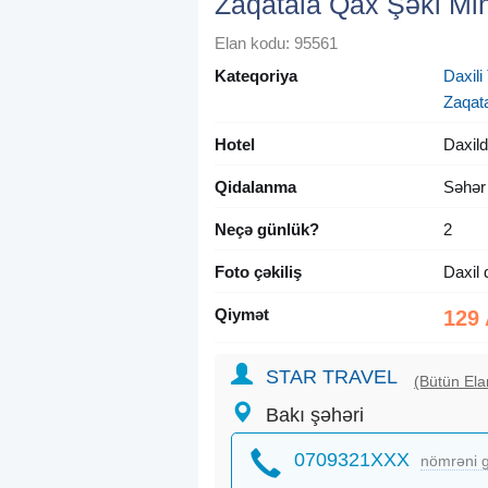
Zaqatala Qax Şəki Min
Elan kodu: 95561
Kateqoriya
Daxili 
Zaqat
Hotel
Daxild
Qidalanma
Səhər
Neçə günlük?
2
Foto çəkiliş
Daxil 
Qiymət
129
STAR TRAVEL
(Bütün Ela
Bakı şəhəri
0709321XXX
nömrəni g