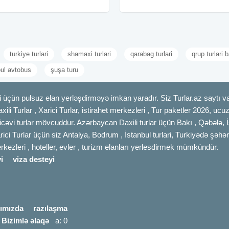
Avqust ✓Tura daxildir: - Komfortlu vip
oteldə gecələmək • Zəngəzur
nəqliyyat -
turkiye turlari
shamaxi turlari
qarabag turlari
qrup turlari 
bul avtobus
şuşa turu
 üçün pulsuz elan yerləşdirməyə imkan yaradır. Siz Turlar.az saytı vas
axili Turlar , Xarici Turlar, istirahet merkezleri , Tur paketler 2026, uc
cəvi turlar mövcuddur. Azərbaycan Daxili turlar üçün Bakı , Qəbələ, İ
rici Turlar üçün siz Antalya, Bodrum , İstanbul turlari, Turkiyədə şəhər
merkezleri , hoteller, evler , turizm elanları yerlesdirmek mümkündür.
i
viza desteyi
ımızda
razılaşma
|
Bizimlə əlaqə
a: 0