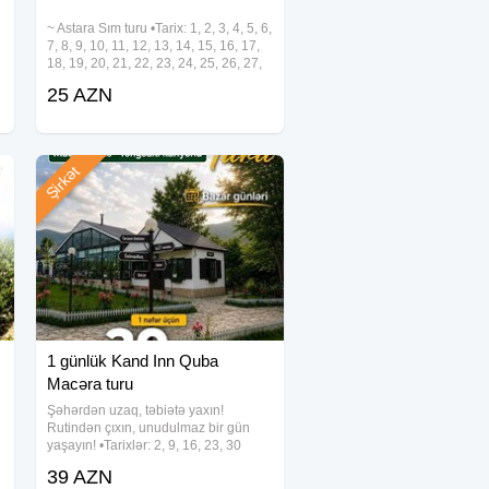
~ Astara Sım turu •Tarix: 1, 2, 3, 4, 5, 6,
7, 8, 9, 10, 11, 12, 13, 14, 15, 16, 17,
18, 19, 20, 21, 22, 23, 24, 25, 26, 27,
28, 29, 30, 31 Avqust •Qiymət:
25 AZN
•Ekonom Paket: 25 azn •Standart
Paket: 29 azn ✓Qiymətə
Şirkət
1 günlük Kand Inn Quba
Macəra turu
Şəhərdən uzaq, təbiətə yaxın!
Rutindən çıxın, unudulmaz bir gün
yaşayın! •Tarixlər: 2, 9, 16, 23, 30
Avqust •Qiymət: 39 azn ✓Tur
39 AZN
proqramı: • Kand Inn - kənd