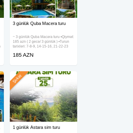
3 günlük Quba Macera turu
~ 3 günlük Quba Macəra turu •Qiymət:
185 azn ( 2 gecə/ 3 günlük ) •Turun
n
tarixləri: 7-8-9, 14-15-16, 21-22-23
:
Avqust ✓Gəziləcək yerlər: - Təngaltı -
185 AZN
Afurca Şəlaləsi - Qəçrəş meşəliyi
✓Qiymətə daxildir: -
Şirkət
1 günlük Astara sim turu