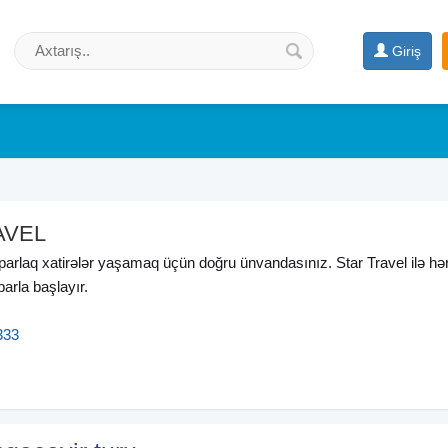
Giriş
AVEL
parlaq xatirələr yaşamaq üçün doğru ünvandasınız. Star Travel ilə hə
barla başlayır.
333