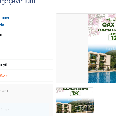
gəçevir turu
Turlar
ala
ir
deyil
 Azn
nları)
östər