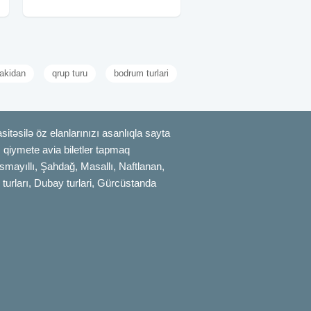
məhsullarından hazırlanmış orqanik
səhər yeməyi və kənd
bakidan
qrup turu
bodrum turlari
itəsilə öz elanlarınızı asanlıqla sayta
uz qiymete avia biletler tapmaq
smayıllı, Şahdağ, Masallı, Naftlanan,
 turları, Dubay turlari, Gürcüstanda